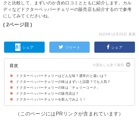
クと比較して、まずいのか含め口コミとともに紹介します。カル
ディなどドクターペッパーチェリーの販売店も紹介するので参考
にしてみてくださいね。
( 2ページ目 )
2023年12月25日 更新
シェア
ツイート
シェア
目次
ドクターペッパーチェリーはどんな味？通常のと違いは？
ドクターペッパーチェリーの味はまずいと話題？でも人気？
ドクターペッパーチェリーは通常の味にチェリー風味を加えた味わい
ドクターペッパーチェリーの味は「チェリーコーク」
ドクターペッパーチェリーの味がまずいと感じる人の口コミ
それでもドクターペッパーチェリーが一部で人気・美味しいと言われる秘密
ドクターペッパーチェリーの販売店は？
チェリーコークとドクターペッパーチェリーの味わいの違い
ドクターペッパーチェリーを飲んでみよう！
ドクターペッパーチェリーを買うなら通販が手軽
（このページにはPRリンクが含まれています）