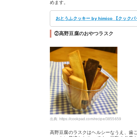
めます。
おとうふクッキー by himico 【クッ
②高野豆腐のおやつラスク
出典:
https://cookpad.com/recipe/3855659
高野豆腐のラスクはヘルシーなうえ、歯