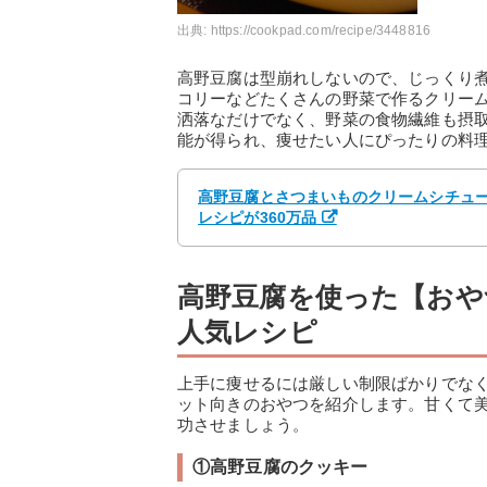
出典:
https://cookpad.com/recipe/3448816
高野豆腐は型崩れしないので、じっくり
コリーなどたくさんの野菜で作るクリー
洒落なだけでなく、野菜の食物繊維も摂
能が得られ、痩せたい人にぴったりの料
高野豆腐とさつまいものクリームシチュー b
レシピが360万品
高野豆腐を使った【おや
人気レシピ
上手に痩せるには厳しい制限ばかりでな
ット向きのおやつを紹介します。甘くて
功させましょう。
①高野豆腐のクッキー