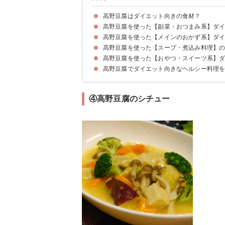
高野豆腐はダイエット向きの食材？
高野豆腐を使った【副菜・おつまみ系】ダ
高野豆腐がダイエット向きな理由
高野豆腐のダイエット向きな食べ方・調理法
高野豆腐を使った【メインのおかず系】ダ
①作り置きにおすすめのひじきと高野豆腐の煮物
②高野豆腐ピザ
③高野豆腐のサラダ
④高野豆腐の卵とじ
⑤高野豆腐の酢の物
⑥高野豆腐となすの中華風照り焼き
高野豆腐を使った【スープ・煮込み料理】
①高野豆腐のピカタ
②高野豆腐のお好み焼き
③高野豆腐の海老しんじょ詰め
④高野豆腐の肉巻き
⑤高野豆腐のしゅうまい
⑥お弁当に人気の高野豆腐の唐揚げ風
⑦高野豆腐のホイコーロー
高野豆腐を使った【おやつ・スイーツ系】
①高野豆腐の味噌汁
②高野豆腐の生姜スープ
③チゲ鍋風スープ
④高野豆腐のシチュー
高野豆腐でダイエット向きなヘルシー料理
①高野豆腐のクッキー
②高野豆腐のおやつラスク
③高野豆腐のチョコケーキ
④高野豆腐プディング
⑤レンジで簡単にできる高野豆腐のきな粉もち
④高野豆腐のシチュー