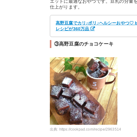
エットに最適なおやつです。豆乳の分量
仕上がります。
高野豆腐でカリ♪ポリ♪ヘルシーおやつ♡ 
レシピが360万品
③高野豆腐のチョコケーキ
出典:
https://cookpad.com/recipe/2963514