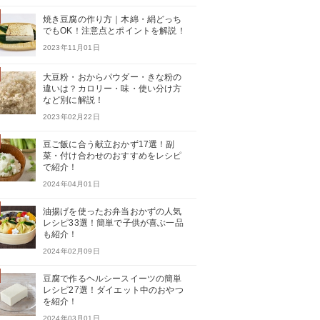
焼き豆腐の作り方｜木綿・絹どっち
でもOK！注意点とポイントを解説！
2023年11月01日
大豆粉・おからパウダー・きな粉の
違いは？カロリー・味・使い分け方
など別に解説！
2023年02月22日
豆ご飯に合う献立おかず17選！副
菜・付け合わせのおすすめをレシピ
で紹介！
2024年04月01日
油揚げを使ったお弁当おかずの人気
レシピ33選！簡単で子供が喜ぶ一品
も紹介！
2024年02月09日
豆腐で作るヘルシースイーツの簡単
レシピ27選！ダイエット中のおやつ
を紹介！
2024年03月01日