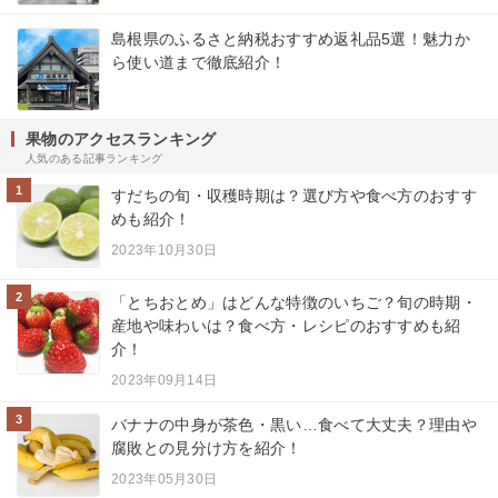
島根県のふるさと納税おすすめ返礼品5選！魅力か
ら使い道まで徹底紹介！
果物のアクセスランキング
人気のある記事ランキング
1
すだちの旬・収穫時期は？選び方や食べ方のおすす
めも紹介！
2023年10月30日
2
「とちおとめ」はどんな特徴のいちご？旬の時期・
産地や味わいは？食べ方・レシピのおすすめも紹
介！
2023年09月14日
3
バナナの中身が茶色・黒い…食べて大丈夫？理由や
腐敗との見分け方を紹介！
2023年05月30日