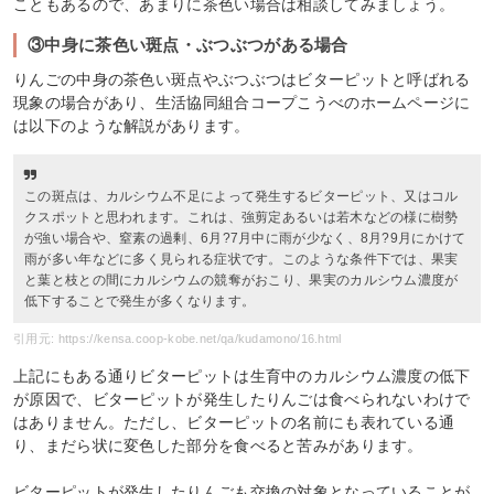
こともあるので、あまりに茶色い場合は相談してみましょう。
③中身に茶色い斑点・ぶつぶつがある場合
りんごの中身の茶色い斑点やぶつぶつはビターピットと呼ばれる
現象の場合があり、生活協同組合コープこうべのホームページに
は以下のような解説があります。
この斑点は、カルシウム不足によって発生するビターピット、又はコル
クスポットと思われます。これは、強剪定あるいは若木などの様に樹勢
が強い場合や、窒素の過剰、6月?7月中に雨が少なく、8月?9月にかけて
雨が多い年などに多く見られる症状です。このような条件下では、果実
と葉と枝との間にカルシウムの競奪がおこり、果実のカルシウム濃度が
低下することで発生が多くなります。
引用元: https://kensa.coop-kobe.net/qa/kudamono/16.html
上記にもある通りビターピットは生育中のカルシウム濃度の低下
が原因で、ビターピットが発生したりんごは食べられないわけで
はありません。ただし、ビターピットの名前にも表れている通
り、まだら状に変色した部分を食べると苦みがあります。
ビターピットが発生したりんごも交換の対象となっていることが