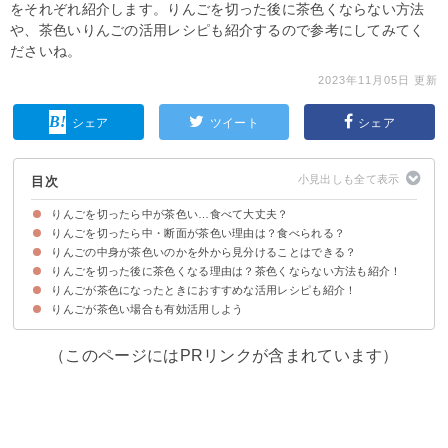
をそれぞれ紹介します。りんごを切った後に茶色くならない方法
や、茶色いりんごの活用レシピも紹介するので参考にしてみてく
ださいね。
2023年11月05日 更新
シェア
ツイート
シェア
目次
りんごを切ったら中が茶色い…食べて大丈夫？
りんごを切ったら中・断面が茶色い理由は？食べられる？
りんごの中身が茶色いのかを外から見分けることはできる？
①「蜜褐変」が原因で一部が茶色い場合
②「内部褐変」が原因で一部が茶色い場合
③中身に茶色い斑点・ぶつぶつがある場合
④りんごが腐っている場合
りんごを切った後に茶色くなる理由は？茶色くならない方法も紹介！
りんごの中身が茶色いのかを外から見分けることは難しい
りんごは正しく保存してなるべく早く食べよう
りんごが茶色になったときにおすすめな活用レシピも紹介！
りんごを切った後に茶色くなるのは酸化が原因
りんごを切った後に茶色に変色させない方法
りんごが茶色い場合も有効活用しよう
①揚げ焼きりんご
②りんごのパウンドケーキ
③アップルパイ
（このページにはPRリンクが含まれています）