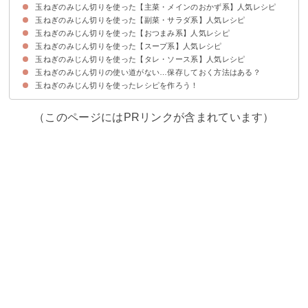
玉ねぎのみじん切りを使った【主菜・メインのおかず系】人気レシピ
①みじん切りの玉ねぎとトマトのカレー
②ケーキみたいなオムライス
③野菜たっぷりのキーマカレー
④トマト缶で簡単リゾット
⑤スパゲティミートソース
玉ねぎのみじん切りを使った【副菜・サラダ系】人気レシピ
①生玉ねぎで作る和風ハンバーグ
②ロールキャベツ
③ビーフシチュー
④アクアパッツァ
玉ねぎのみじん切りを使った【おつまみ系】人気レシピ
①ひき肉と玉ねぎのオムレツ
②生玉ねぎとオリーブオイルを使ったトマトサラダ
③玉ねぎ入りマカロニサラダ
④人参サラダ
玉ねぎのみじん切りを使った【スープ系】人気レシピ
①簡単キッシュ風
②タコのカルパッチョ
③玉ねぎ入りのマッシュポテト
④玉ねぎとツナの簡単カナッペ
玉ねぎのみじん切りを使った【タレ・ソース系】人気レシピ
①大量消費できるスパイシーなトマトスープ
②大量消費できるオニオンスープ
③簡単に作れる野菜コンソメスープ
④玉ねぎたっぷりのコーンスープ
玉ねぎのみじん切りの使い道がない…保存しておく方法はある？
①玉ねぎのドレッシング
②作り置きできるトマトソース
③ステーキソース
④ヘルシーなタルタルソース
玉ねぎのみじん切りを使ったレシピを作ろう！
玉ねぎのみじん切りは冷凍保存がおすすめ
（このページにはPRリンクが含まれています）