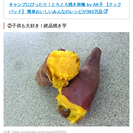
キャンプにぴったり！とろとろ焼き林檎 by AK子 【クック
パッド】 簡単おいしいみんなのレシピが363万品
②子供も大好き！絶品焼き芋
出典:
https://cookpad.com/recipe/387603