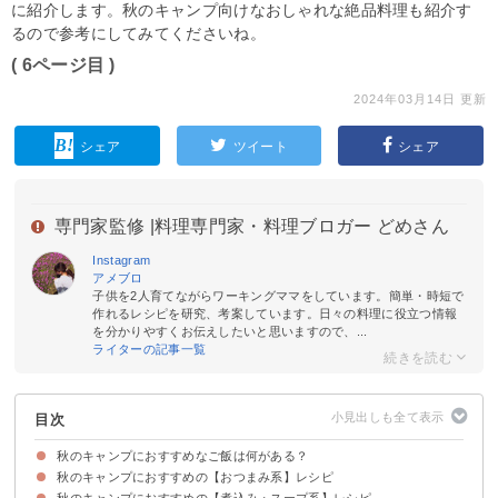
に紹介します。秋のキャンプ向けなおしゃれな絶品料理も紹介す
るので参考にしてみてくださいね。
( 6ページ目 )
2024年03月14日 更新
シェア
ツイート
シェア
専門家監修 |
料理専門家・料理ブロガー どめさん
Instagram
アメブロ
子供を2人育てながらワーキングママをしています。簡単・時短で
作れるレシピを研究、考案しています。日々の料理に役立つ情報
を分かりやすくお伝えしたいと思いますので、...
ライターの記事一覧
目次
秋のキャンプにおすすめなご飯は何がある？
秋のキャンプにおすすめの【おつまみ系】レシピ
秋のキャンプに使いたい旬の食材
秋のキャンプにおすすめの【煮込み・スープ系】レシピ
①なすの揚げびたし
②簡単なのにおしゃれ！きのこのアヒージョ
③おしゃれなバーベキューに！アクアパッツァ
④秋の季節にぴったり！きのこのホイル焼き
⑤季節の味覚を楽しむ！炒り銀杏
⑥アサリのバター酒蒸し