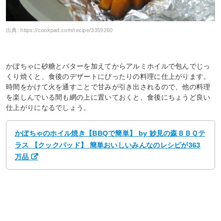
出典:
https://cookpad.com/recipe/3359260
かぼちゃに砂糖とバターを加えてからアルミホイルで包んでじっ
くり焼くと、食後のデザートにぴったりの料理に仕上がります。
時間をかけて火を通すことで甘みが引き出されるので、他の料理
を楽しんでいる間も網の上に置いておくと、食後にちょうど良い
仕上がりになるでしょう。
かぼちゃのホイル焼き【BBQで簡単】 by 妙見の森ＢＢＱテ
ラス 【クックパッド】 簡単おいしいみんなのレシピが363
万品