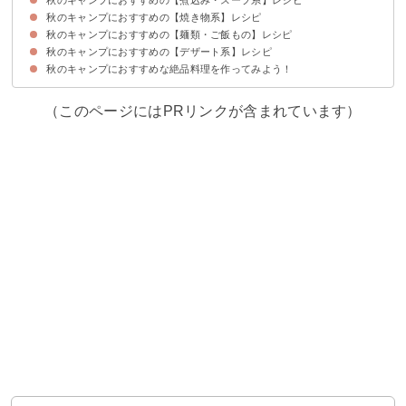
秋のキャンプにおすすめの【焼き物系】レシピ
①芋煮
②旬の食材で作る！火鍋
秋のキャンプにおすすめの【麺類・ご飯もの】レシピ
①ダッチオーブンで調理！丸鶏ローストチキン
②キャンプならではの美味しさ！なすの丸焼き
③サケのホイル焼き
④しいたけの直火焼
⑤チャンチャン焼き
⑥サンマの炭火焼
秋のキャンプにおすすめの【デザート系】レシピ
①キャンプの昼ごはんに！手打ちほうとう
②旬の秋鮭を使って！はらこ飯
③豪華なメイン料理に！伊勢海老のパエリア
④土鍋で調理！栗ご飯
⑤秋の炊き込みご飯
秋のキャンプにおすすめな絶品料理を作ってみよう！
①家族キャンプに人気！焼きりんご
②子供も大好き！絶品焼き芋
③かぼちゃのホイル焼き
④アウトドアでも作れる！りんごケーキ
⑤簡単に剥ける！スキレットで焼き栗
⑥ビールの缶で作れる！簡単スイートポテト
（このページにはPRリンクが含まれています）