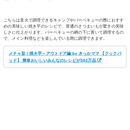
こちらは直火で調理できるキャンプやバーベキューの際におすす
めの美味しい焼き芋のレシピで、普通のさつまいもが驚きの美味
しさに仕上がります。バーベキューの網の下に置いて調理するの
で、メイン料理などを楽しんでいる間に調理できます。
メチャ旨！焼き芋～アウトドア編 by きっかママ 【クックパ
ッド】 簡単おいしいみんなのレシピが363万品