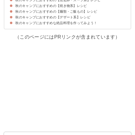
秋のキャンプにおすすめの【焼き物系】レシピ
①芋煮
②旬の食材で作る！火鍋
秋のキャンプにおすすめの【麺類・ご飯もの】レシピ
①ダッチオーブンで調理！丸鶏ローストチキン
②キャンプならではの美味しさ！なすの丸焼き
③サケのホイル焼き
④しいたけの直火焼
⑤チャンチャン焼き
⑥サンマの炭火焼
秋のキャンプにおすすめの【デザート系】レシピ
①キャンプの昼ごはんに！手打ちほうとう
②旬の秋鮭を使って！はらこ飯
③豪華なメイン料理に！伊勢海老のパエリア
④土鍋で調理！栗ご飯
⑤秋の炊き込みご飯
秋のキャンプにおすすめな絶品料理を作ってみよう！
①家族キャンプに人気！焼きりんご
②子供も大好き！絶品焼き芋
③かぼちゃのホイル焼き
④アウトドアでも作れる！りんごケーキ
⑤簡単に剥ける！スキレットで焼き栗
⑥ビールの缶で作れる！簡単スイートポテト
（このページにはPRリンクが含まれています）