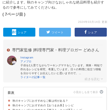
に紹介します。秋のキャンプ向けなおしゃれな絶品料理も紹介す
るので参考にしてみてくださいね。
( 7ページ目 )
2024年03月14日 更新
シェア
ツイート
シェア
専門家監修 |
料理専門家・料理ブロガー どめさん
Instagram
アメブロ
子供を2人育てながらワーキングママをしています。簡単・時短で
作れるレシピを研究、考案しています。日々の料理に役立つ情報
を分かりやすくお伝えしたいと思いますので、...
ライターの記事一覧
目次
秋のキャンプにおすすめなご飯は何がある？
秋のキャンプにおすすめの【おつまみ系】レシピ
秋のキャンプに使いたい旬の食材
秋のキャンプにおすすめの【煮込み・スープ系】レシピ
①なすの揚げびたし
②簡単なのにおしゃれ！きのこのアヒージョ
③おしゃれなバーベキューに！アクアパッツァ
④秋の季節にぴったり！きのこのホイル焼き
⑤季節の味覚を楽しむ！炒り銀杏
⑥アサリのバター酒蒸し