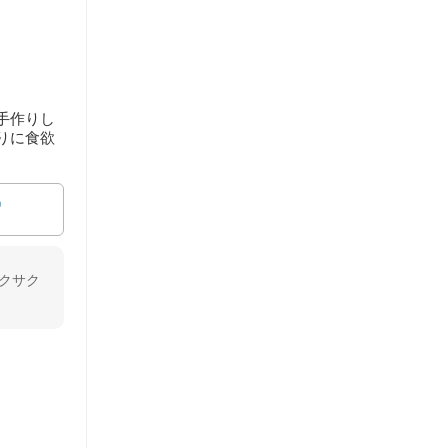
手作りし
りに食欲
クサク