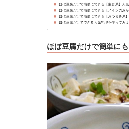
ほぼ豆腐だけで簡単にできる【主食系】人
ほぼ豆腐だけで簡単にできる【メインのお
①温泉卵と豆腐の丼物【5分】
②豆腐納豆丼【5分】
③豆腐とかき卵のダイエット丼【5分】
④豆腐炒飯【5分】
⑤ピリ辛豆腐クリームうどん【5分】
⑥豆腐ソースのカルボナーラうどん【10分】
⑦アボカド豆腐クリームパスタ【10分】
⑧豆腐クリームの冷製パスタ【10分】
⑨豆腐パン【15分】
⑩豆腐リゾット【5分】
ほぼ豆腐だけで簡単にできる【おつまみ系
①ミンチと豆腐のハンバーグ【10分】
②人気1位四川麻婆豆腐【10分】
③木綿豆腐のステーキ【5分】
④絹豆腐のカニカマあんかけ【5分】
⑤豆腐キムチグラタン【10分】
⑥簡単スンドゥブ【5分】
⑦海老豆腐あん【10分】
⑧豆腐とキャベツの餃子【10分】
⑨もやしと豆腐のカレー炒め【5分】
⑩にらたま豆腐【5分】
ほぼ豆腐だけでできる人気料理を作ってみ
①豆腐のみの刺身風おつまみ【5分】
②木綿豆腐の焼くだけおつまみ【5分】
③おかか豆腐【5分】
④豆腐のおやき【5分】
⑤豆腐の野菜和え【5分】
⑥チーズ風豆腐【5分】
⑦豆腐の生ハム巻き【5分】
⑧ほうれん草の白和え【5分】
⑨キムチと絹豆腐のおつまみ【5分】
⑩梅干し豆腐【5分】
ほぼ豆腐だけで簡単にも