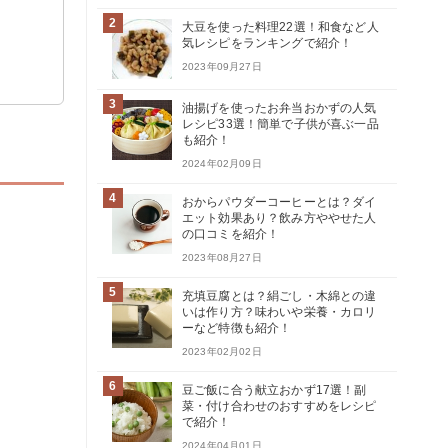
2
大豆を使った料理22選！和食など人
気レシピをランキングで紹介！
2023年09月27日
3
油揚げを使ったお弁当おかずの人気
レシピ33選！簡単で子供が喜ぶ一品
も紹介！
2024年02月09日
4
おからパウダーコーヒーとは？ダイ
エット効果あり？飲み方ややせた人
の口コミを紹介！
2023年08月27日
5
充填豆腐とは？絹ごし・木綿との違
いは作り方？味わいや栄養・カロリ
ーなど特徴も紹介！
2023年02月02日
6
豆ご飯に合う献立おかず17選！副
菜・付け合わせのおすすめをレシピ
で紹介！
2024年04月01日