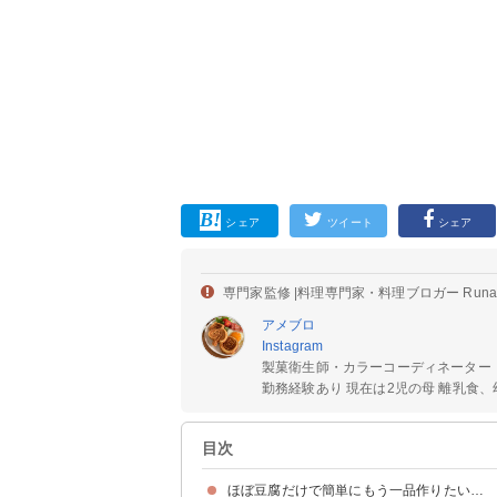
シェア
ツイート
シェア
専門家監修 |
料理専門家・料理ブロガー Run
アメブロ
Instagram
製菓衛生師・カラーコーディネーター
勤務経験あり 現在は2児の母 離乳食、幼
目次
ほぼ豆腐だけで簡単にもう一品作りたい…