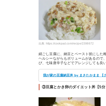
出典:
https://cookpad.com/recipe/1598672
絹ごし豆腐に、納豆とペースト状にした
ヘルシーながらもボリュームがあるので
び、七味唐辛子などでアレンジしても良
我が家の豆腐納豆丼 by まさたかまま 
③豆腐とかき卵のダイエット丼【5分