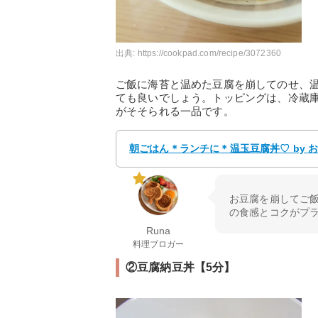
出典:
https://cookpad.com/recipe/3072360
ご飯に海苔と温めた豆腐を崩してのせ、
ても良いでしょう。トッピングは、冷蔵
がそそられる一品です。
朝ごはん＊ランチに＊温玉豆腐丼♡ by 
お豆腐を崩してご
の食感とコクがプ
Runa
料理ブロガー
②豆腐納豆丼【5分】