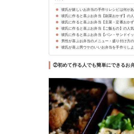
彼氏が嬉しいお弁当の手作りレシピは何が
彼氏に作ると喜ぶお弁当【副菜おかず】の
彼氏に作ると喜ぶお弁当【主菜・定番おか
①前日に作り置きOKのパプリカのマリネ
②人参のごま味噌煮
③可愛い花形の茹で卵
④かぼちゃの南蛮漬け
⑤オクラの煮びたし
⑥ピーマンとじゃこの炒め煮
⑦きんぴらごぼう
⑧野菜の簡単グラタン
彼氏に作ると喜ぶお弁当【ご飯もの】の人
①冷めても美味しい鶏の照り焼き
②だし巻き卵
③れんこんつくね
④可愛い肉巻き
⑤冷めても美味しいミルフィーユカツ
⑥初心者でも煮崩れしない肉じゃが
⑦ミートローフ
⑧冷めても美味しい油淋鶏
⑨茹で鮭
⑩前日に作り置きOKの南蛮漬け
⑪プルコギ
⑫煮込みハンバーグ
⑬前日に作り置きOK味噌漬け豚肉
彼氏に作ると喜ぶお弁当【パン・サンドイ
①好きな人にハートのおにぎり
②初心者でも簡単なオムライス
③簡単豚丼
④そぼろご飯
⑤コーンバターライス
⑥カラフルおにぎり
⑦ガパオライス
⑧人参ご飯
⑨カレーピラフ
⑩焼き鯖寿司
⑪鮭チャーハン
⑫焼肉のたれで作るチャーハン
⑬おにぎらず
⑭海老ドリア
男性が喜ぶお弁当のメニュー・盛り付け方
①カツサンド
②目玉焼きサンド
③焼きそばパン
④サラダチキンの照り焼きバーガー
⑤ラップロールサンド
彼氏が喜ぶ男ウケのいいお弁当を手作りし
①大人の男性が仕事場に持って行きたいお弁当
②初めて作る人でも簡単にできるお弁当
③お正月明けのおかずを活用するお弁当
④クリスマスデートにぴったりのお弁当
⑤ピクニックで食べやすいおにぎらずの弁当
⑥誕生日におすすめのお祝い弁当
⑦サプライズにぴったりのラブ弁当
⑧結婚記念日に作りたいハートのお弁当
⑨バレンタイン用にハートがいっぱいのお弁当
⑩スタミナをつけたい時におすすめのお弁当
②初めて作る人でも簡単にできるお