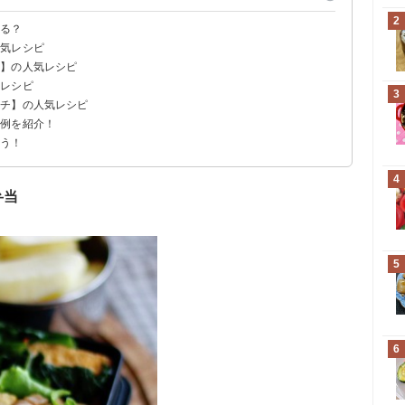
2
ある？
人気レシピ
ず】の人気レシピ
気レシピ
3
ッチ】の人気レシピ
の例を紹介！
よう！
4
弁当
5
6