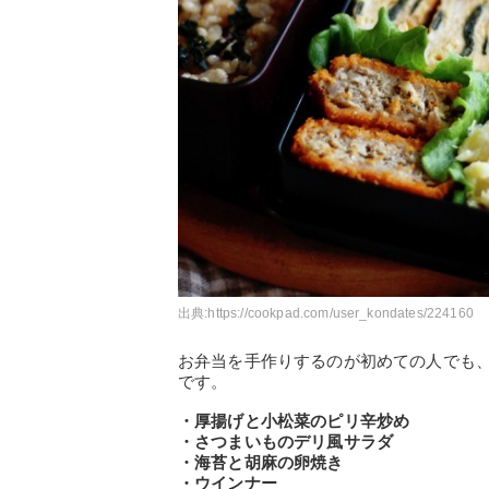
出典:
https://cookpad.com/user_kondates/224160
お弁当を手作りするのが初めての人でも
です。
・厚揚げと小松菜のピリ辛炒め
・さつまいものデリ風サラダ
・海苔と胡麻の卵焼き
・ウインナー