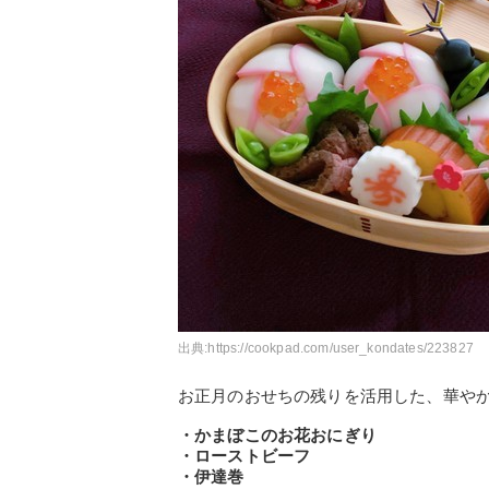
出典:
https://cookpad.com/user_kondates/223827
お正月のおせちの残りを活用した、華や
・かまぼこのお花おにぎり
・ローストビーフ
・伊達巻