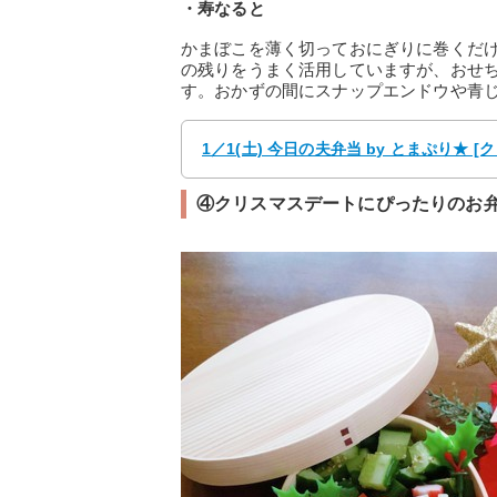
・寿なると
かまぼこを薄く切っておにぎりに巻くだ
の残りをうまく活用していますが、おせ
す。おかずの間にスナップエンドウや青
1／1(土) 今日の夫弁当 by とまぷり★ 
④クリスマスデートにぴったりのお