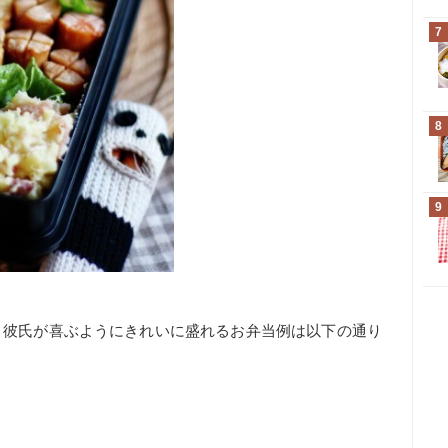
7
8
9
、彼氏が喜ぶようにきれいに盛れるお弁当例は以下の通り