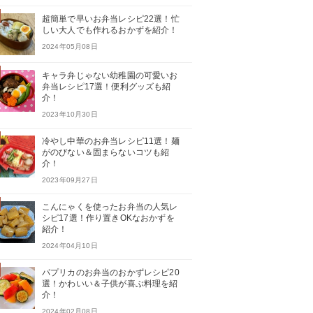
超簡単で早いお弁当レシピ22選！忙
しい大人でも作れるおかずを紹介！
2024年05月08日
キャラ弁じゃない幼稚園の可愛いお
弁当レシピ17選！便利グッズも紹
介！
2023年10月30日
冷やし中華のお弁当レシピ11選！麺
がのびない＆固まらないコツも紹
介！
2023年09月27日
こんにゃくを使ったお弁当の人気レ
シピ17選！作り置きOKなおかずを
紹介！
2024年04月10日
パプリカのお弁当のおかずレシピ20
選！かわいい＆子供が喜ぶ料理を紹
介！
2024年02月08日