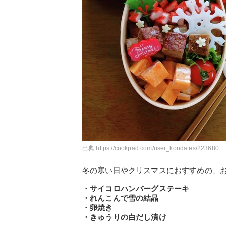
出典:
https://cookpad.com/user_kondates/223680
冬の寒い日やクリスマスにおすすめの、
・サイコロハンバーグステーキ
・れんこんで雪の結晶
・卵焼き
・きゅうりの白だし漬け