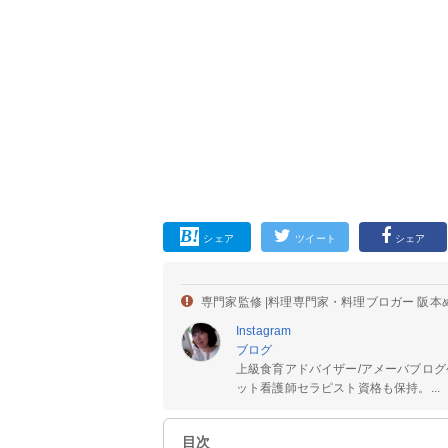
シェア
ツイート
シェア
専門家監修 |
料理専門家・料理ブロガー 阪本
Instagram
ブログ
上級食育アドバイザー/アメーバブログ
ット看護師セラピスト資格も保持。...
目次