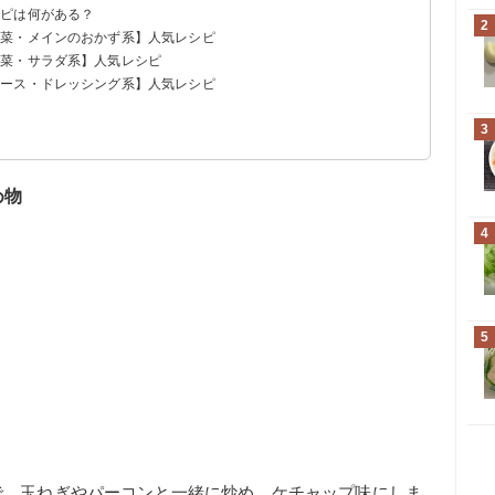
シピは何がある？
2
主菜・メインのおかず系】人気レシピ
副菜・サラダ系】人気レシピ
ソース・ドレッシング系】人気レシピ
ン
う
3
め物
4
5
で、玉ねぎやパーコンと一緒に炒め、ケチャップ味にしま