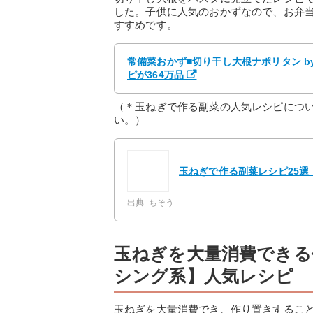
した。子供に人気のおかずなので、お弁
すすめです。
常備菜おかず■切り干し大根ナポリタン by
ピが364万品
（＊玉ねぎで作る副菜の人気レシピにつ
い。）
玉ねぎで作る副菜レシピ25
出典: ちそう
玉ねぎを大量消費できる
シング系】人気レシピ
玉ねぎを大量消費でき、作り置きするこ