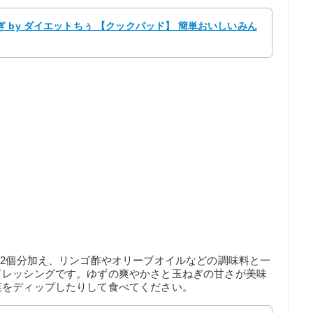
 by ダイエットちぅ 【クックパッド】 簡単おいしいみん
/2個分加え、リンゴ酢やオリーブオイルなどの調味料と一
ドレッシングです。ゆずの爽やかさと玉ねぎの甘さが美味
菜をディップしたりして食べてください。