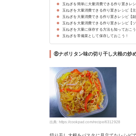
玉ねぎを簡単に大量消費できる作り置きレ
玉ねぎを大量消費できる作り置きレシピ【
玉ねぎを大量消費できる作り置きレシピ【
①豚と玉ねぎの牛丼風
②アジの南蛮漬け
③栄養満点チリビーンズ
④簡単ミートソース
⑤鶏むね肉と豆腐のふんわり揚げ
⑥ポークソテーの白ワインアップルソース添え
玉ねぎを大量消費できる作り置きレシピ【
①大葉入りスライス玉ねぎの酢漬け
②ツナ入り新玉ねぎとパプリカのマリネ
③新玉ねぎの焼き浸し
④冷凍可能な簡単ラタトゥイユ
⑤お弁当にぴったりのきんぴら玉ねぎ
⑥常備菜のおすすめの玉ねぎ入りやみつきピーマ
⑦具材は玉ねぎだけのカレーマリネ
⑧ナポリタン味の切り干し大根の炒め物
玉ねぎを大量に保存する方法も知っておこ
①レンジで作るとろける玉ねぎソース
②ゆずと玉ねぎのドレッシング
③トマトと玉ねぎの発酵ソース
玉ねぎを常備菜として保存しておこう！
⑧ナポリタン味の切り干し大根の炒
出典:
https://cookpad.com/recipe/6312928
切り干し大根をパスタに見立てたレシピ