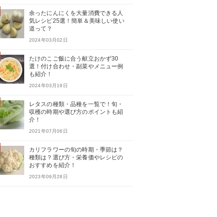
余ったにんにくを大量消費できる人
気レシピ25選！簡単＆美味しい使い
道って？
2024年03月02日
たけのこご飯に合う献立おかず30
選！付け合わせ・副菜やメニュー例
も紹介！
2024年03月19日
レタスの種類・品種を一覧で！旬・
収穫の時期や選び方のポイントも紹
介！
2021年07月06日
カリフラワーの旬の時期・季節は？
種類は？選び方・栄養価やレシピの
おすすめを紹介！
2023年09月28日