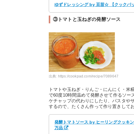
ゆずドレッシング by 豆苗☆ 【クックパ
③トマトと玉ねぎの発酵ソース
出典:
https://cookpad.com/recipe/7089647
トマトや玉ねぎ・りんご・にんにく・米
で60度10時間温めて発酵させて作るソ
ケチャップの代わりにしたり、パスタや
するので、たくさん作って作り置きして
発酵トマトソース by ヒーリングクッキ
万品