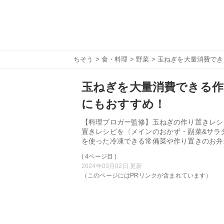
ちそう
>
食・料理
>
野菜
> 玉ねぎを大量消費で
玉ねぎを大量消費できる作
にもおすすめ！
【料理ブロガー監修】玉ねぎの作り置きレシ
置きレシピを〈メインのおかず・副菜&サラ
を使った冷凍できる常備菜や作り置きのお弁
( 4ページ目 )
2024年03月02日 更新
（このページにはPRリンクが含まれています）