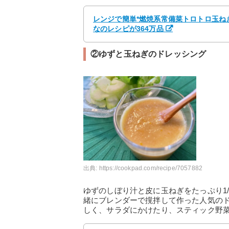
レンジで簡単*燃焼系常備菜トロトロ玉ねぎ
なのレシピが364万品
②ゆずと玉ねぎのドレッシング
出典:
https://cookpad.com/recipe/7057882
ゆずのしぼり汁と皮に玉ねぎをたっぷり1
緒にブレンダーで撹拌して作った人気の
しく、サラダにかけたり、スティック野