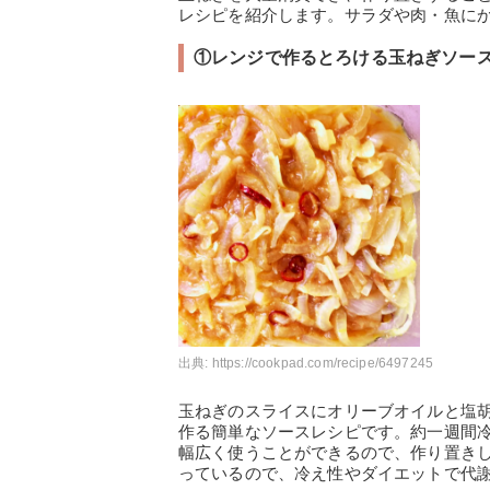
レシピを紹介します。サラダや肉・魚に
①レンジで作るとろける玉ねぎソー
出典:
https://cookpad.com/recipe/6497245
玉ねぎのスライスにオリーブオイルと塩
作る簡単なソースレシピです。約一週間
幅広く使うことができるので、作り置き
っているので、冷え性やダイエットで代