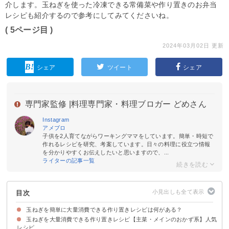
介します。玉ねぎを使った冷凍できる常備菜や作り置きのお弁当
レシピも紹介するので参考にしてみてくださいね。
( 5ページ目 )
2024年03月02日 更新
シェア
ツイート
シェア
専門家監修 |
料理専門家・料理ブロガー どめさん
Instagram
アメブロ
子供を2人育てながらワーキングママをしています。簡単・時短で
作れるレシピを研究、考案しています。日々の料理に役立つ情報
を分かりやすくお伝えしたいと思いますので、...
ライターの記事一覧
目次
玉ねぎを簡単に大量消費できる作り置きレシピは何がある？
玉ねぎを大量消費できる作り置きレシピ【主菜・メインのおかず系】人気
レシピ