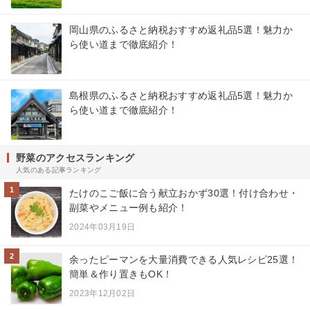
岡山県のふるさと納税おすすめ返礼品5選！魅力か
ら使い道まで徹底紹介！
島根県のふるさと納税おすすめ返礼品5選！魅力か
ら使い道まで徹底紹介！
野菜のアクセスランキング
人気のある記事ランキング
1
たけのこご飯に合う献立おかず30選！付け合わせ・
副菜やメニュー例も紹介！
2024年03月19日
2
余ったピーマンを大量消費できる人気レシピ25選！
簡単＆作り置きもOK！
2023年12月02日