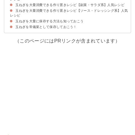
玉ねぎを大量消費できる作り置きレシピ【副菜・サラダ系】人気レシピ
①豚と玉ねぎの牛丼風
②アジの南蛮漬け
③栄養満点チリビーンズ
④簡単ミートソース
⑤鶏むね肉と豆腐のふんわり揚げ
⑥ポークソテーの白ワインアップルソース添え
玉ねぎを大量消費できる作り置きレシピ【ソース・ドレッシング系】人気
①大葉入りスライス玉ねぎの酢漬け
②ツナ入り新玉ねぎとパプリカのマリネ
③新玉ねぎの焼き浸し
④冷凍可能な簡単ラタトゥイユ
⑤お弁当にぴったりのきんぴら玉ねぎ
⑥常備菜のおすすめの玉ねぎ入りやみつきピーマン
⑦具材は玉ねぎだけのカレーマリネ
⑧ナポリタン味の切り干し大根の炒め物
レシピ
玉ねぎを大量に保存する方法も知っておこう
①レンジで作るとろける玉ねぎソース
②ゆずと玉ねぎのドレッシング
③トマトと玉ねぎの発酵ソース
玉ねぎを常備菜として保存しておこう！
（このページにはPRリンクが含まれています）