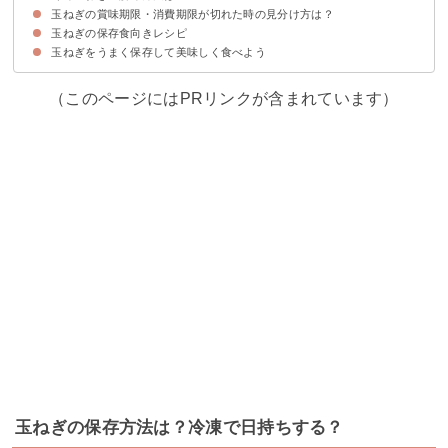
玉ねぎの賞味期限・消費期限が切れた時の見分け方は？
①丸ごと冷凍した玉ねぎの解凍方法
②カットした冷凍玉ねぎの解凍方法
玉ねぎの保存食向きレシピ
賞味期限・消費期限が切れた玉ねぎの特徴
玉ねぎをうまく保存して美味しく食べよう
①簡単オニオンソース
②酢玉ねぎ
③玉ねぎドレッシング
（このページにはPRリンクが含まれています）
玉ねぎの保存方法は？冷凍で日持ちする？