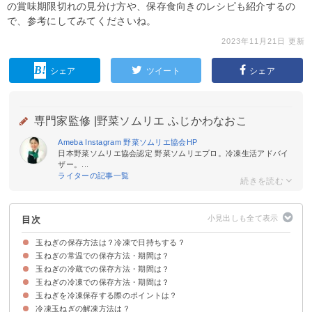
の賞味期限切れの見分け方や、保存食向きのレシピも紹介するの
で、参考にしてみてくださいね。
2023年11月21日 更新
シェア
ツイート
シェア
専門家監修 |
野菜ソムリエ ふじかわなおこ
Ameba
Instagram
野菜ソムリエ協会
HP
日本野菜ソムリエ協会認定 野菜ソムリエプロ。冷凍生活アドバイ
ザー。...
ライターの記事一覧
目次
玉ねぎの保存方法は？冷凍で日持ちする？
玉ねぎの常温での保存方法・期間は？
玉ねぎの長期間保存する場合は冷凍がおすすめ
玉ねぎは常温・冷蔵での保存可能
玉ねぎの冷蔵での保存方法・期間は？
①玉ねぎをネットで吊るす保存方法
②玉ねぎを箱やかごに入れて保存する方法
玉ねぎの常温での賞味期限・保存期間
玉ねぎの冷凍での保存方法・期間は？
①丸ごとの玉ねぎを冷蔵保存する方法
②カットした玉ねぎを冷蔵保存する方法
玉ねぎの冷蔵での賞味期限・保存期間
玉ねぎを冷凍保存する際のポイントは？
①丸ごとの玉ねぎを冷凍保存する方法
②カットした玉ねぎを冷凍保存する方法
玉ねぎの冷凍での賞味期限・保存期間
冷凍玉ねぎの解凍方法は？
①小分けして冷凍保存する
②空気に触れないようにする
③急速冷凍する