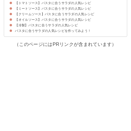
【トマトソース】パスタに合うサラダの人気レシピ
①簡単和風カプレーゼ
②大根とツナのサラダ
③白菜と三つ葉のサラダ
④たこと柚子胡椒のサラダ
【ミートソース】パスタに合うサラダの人気レシピ
①コールスロー
②紫キャベツとカリフラワーのサラダ
③カリフラワーとブロッコリーのサラダ
④エビとアボカドのサラダ
【クリームソース】パスタに合うサラダの人気レシピ
①ポテトサラダ
②タンカンと水菜のサラダ
③そらまめのポルトガル風サラダ
【オイルソース】パスタに合うサラダの人気レシピ
①キャロットラペ
②生ハムとイチゴのリーフサラダ
③簡単グリーンサラダ
④シーフードのサラダ
【冷製】パスタに合うサラダの人気レシピ
①シーザーサラダ
②ブロッコリーとトマトのサラダ
③スイカとチーズのサラダ
パスタに合うサラダの人気レシピを作ってみよう！
①生ハムを使ったイタリアンサラダ
②キャベツときゅうりのサラダ
③おかひじきと夏野菜のサラダ
④トマトとタコのマリネサラダ
（このページにはPRリンクが含まれています）