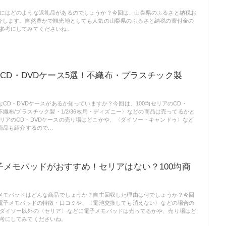
にはどのような返礼品があるのでしょうか？今回は、山梨県のふるさと納税お
介します。自然豊かで観光地としても人気の山梨県のふるさと納税の寄付金の
参考にしてみてくださいね。
のCD・DVDケース5選！不織布・プラスチック製
なCD・DVDケースがあるか知っていますか？今回は、100均セリアのCD・
不織布/プラスチック製・1/2/36枚用・ディズニー〉などの商品は売ってるかと
リアのCD・DVDケースの売り場はどこかや、〈ダイソー・キャンドゥ〉など
商品も紹介するので...
子メモパッドがおすすめ！セリアはない？100均商
子メモパッドはどんな商品でしょうか？自主回収した理由は何でしょうか？今回
の電子メモパッドの特徴・口コミや、〈電池交換しても消えない〉などの場合の
ダイソー以外の〈セリア〉などに電子メモパッドは売ってるかや、売り場はど
考にしてみてくださいね。