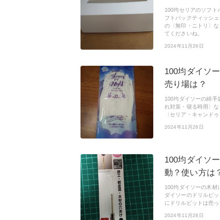
100均セリアのソフ
フトパックティッシュ
の〈無印・ニトリ〉な
てくださいね。
2024年11月26日
100均ダイソ
売り場は？
100均ダイソーの綿
れ対策・寝る時用〉な
〈セリア・キャンドゥ
2024年11月26日
100均ダイ
動？使い方は
100均ダイソーの木
ダイソーのドリルビッ
にドリルビットは売っ
2024年11月26日