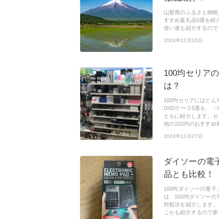
山梨県のふるさと納税
すすめ返礼品5選を紹
使い道も紹介するので
2024年12月10日
100均セリア
は？
100均セリアにはどん
DVDケース5選を、〈
ともに紹介します。セ
他の100均のおすすめ
2024年11月27日
ダイソーの電
品とも比較！
100均ダイソーの電
は、100均ダイソー
対処法を紹介します。
こかも紹介するので参