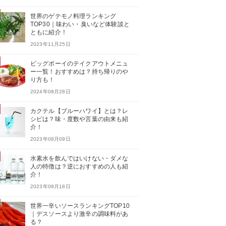
世界のゲテモノ料理ランキング
TOP30｜味わい・臭いなど体験談と
ともに紹介！
2023年11月25日
ビッグボーイのテイクアウトメニュ
ー一覧！おすすめは？持ち帰りのや
り方も！
2024年08月28日
カクテル【ブルーハワイ】とは？レ
シピは？味・度数や言葉の由来も紹
介！
2023年08月09日
水素水を飲んではいけない・ダメな
人の特徴は？逆におすすめの人も紹
介！
2023年08月18日
世界一辛いソースランキングTOP10
｜デスソースより激辛の調味料があ
る？