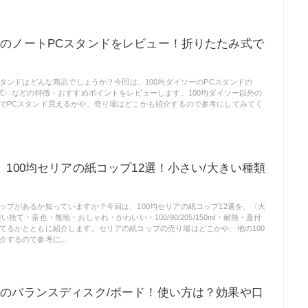
ーのノートPCスタンドをレビュー！折りたたみ式で
スタンドはどんな商品でしょうか？今回は、100均ダイソーのPCスタンドの
み式〉などの特徴・おすすめポイントをレビューします。100均ダイソー以外の
でPCスタンド買えるかや、売り場はどこかも紹介するので参考にしてみてく
新】100均セリアの紙コップ12選！小さい/大きい種類
ップがあるか知っていますか？今回は、100均セリアの紙コップ12選を、〈大
捨て・茶色・無地・おしゃれ・かわいい・100/90/205/150ml・耐熱・蓋付
てるかとともに紹介します。セリアの紙コップの売り場はどこかや、他の100
するので参考に...
ーのバランスディスク/ボード！使い方は？効果や口