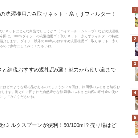
1
ソーの洗濯機用ごみ取りネット・糸くずフィルター！
ミ取りネットはどんな商品でしょうか？〈ハイアール・シャープ〉などの洗濯機
今回は、100均ダイソーの洗濯機用ゴミ取りネット・糸くずフィルターの特徴
2
紹介します。ダイソー以外の100均のおすすめ洗濯機用ゴミ取りネット・糸く
るので参考にしてみてくださいね。
3
さと納税おすすめ返礼品5選！魅力から使い道まで
にはどのような返礼品があるのでしょうか？今回は、静岡県のふるさと納税お
介します。海と山に囲まれた自然豊かな静岡県のふるさと納税の寄付金の使い
4
にしてみてくださいね。
5
の粉ミルクスプーンが便利！50/100ml？売り場はど