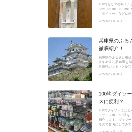
100均セリアの粉ミ
ンの〈50ml・100
〈ダイソー〉などに粉
2024年11月26日
兵庫県のふる
徹底紹介！
兵庫県のふるさと納税
すすめ返礼品10選を
兵庫県のふるさと納税
2024年12月28日
100均ダイソ
スに便利？
100均ダイソーには
ッサージボール3選を
紹介します。ダイソー
るので参考にしてみて
2024年11月27日