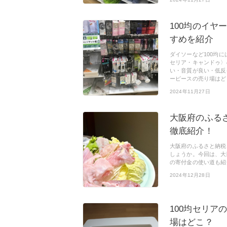
100均のイヤ
すめを紹介
ダイソーなど100均
セリア・キャンドゥ〉
い・音質が良い・低反
ーピースの売り場はど
2024年11月27日
大阪府のふる
徹底紹介！
大阪府のふるさと納税
しょうか。今回は、大
の寄付金の使い道も紹
2024年12月28日
100均セリ
場はどこ？