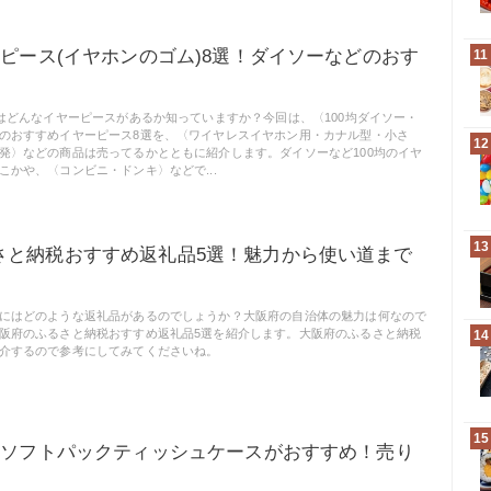
ーピース(イヤホンのゴム)8選！ダイソーなどのおす
11
にはどんなイヤーピースがあるか知っていますか？今回は、〈100均ダイソー・
のおすすめイヤーピース8選を、〈ワイヤレスイヤホン用・カナル型・小さ
12
発〉などの商品は売ってるかとともに紹介します。ダイソーなど100均のイヤ
こかや、〈コンビニ・ドンキ〉などで...
13
さと納税おすすめ返礼品5選！魅力から使い道まで
にはどのような返礼品があるのでしょうか？大阪府の自治体の魅力は何なので
阪府のふるさと納税おすすめ返礼品5選を紹介します。大阪府のふるさと納税
14
介するので参考にしてみてくださいね。
15
アのソフトパックティッシュケースがおすすめ！売り