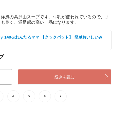
、洋風の具沢山スープです。牛乳が使われているので、ま
スも良く、満足感の高い一品になります。
y 140㎝わんたるママ 【クックパッド】 簡単おいしいみ
プ
続きを読む
4
5
6
7