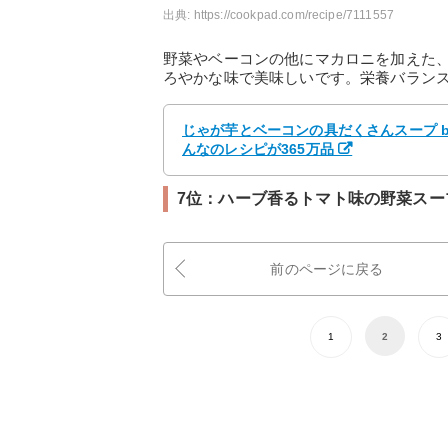
出典:
https://cookpad.com/recipe/7111557
野菜やベーコンの他にマカロニを加えた
ろやかな味で美味しいです。栄養バラン
じゃが芋とベーコンの具だくさんスープ b
んなのレシピが365万品
7位：ハーブ香るトマト味の野菜スー
前のページに戻る
1
2
3