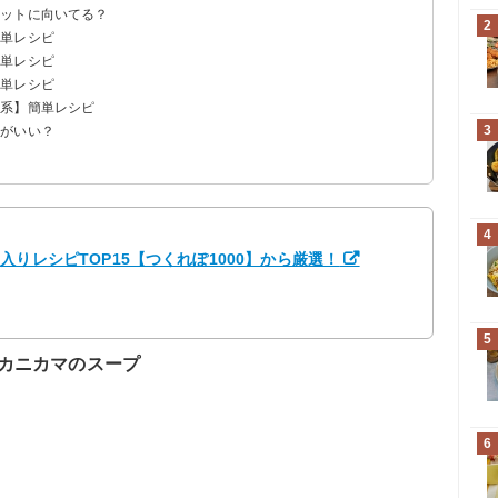
エットに向いてる？
2
簡単レシピ
簡単レシピ
スープ
簡単レシピ
ープ
ク系】簡単レシピ
3
何がいい？
おすすめ
すめ
4
りレシピTOP15【つくれぽ1000】から厳選！
5
カニカマのスープ
6