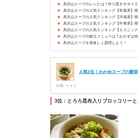
具沢山スープのレシピは？作り置きやダイ
具沢山スープの人気ランキング【和風系】
具沢山スープの人気ランキング【洋風系】
6位：根菜たっぷりのダイエットスープ
5位：野菜と酒かすの白味噌スープ
4位：わかめと豆腐のスープ
3位：とろろ昆布入りブロッコリーとカニカマの
2位：鶏手羽のさっぱりスープ
1位：甘酒と白味噌入り具沢山スープ
具沢山スープの人気ランキング【中華系】
8位：じゃがいもとベーコンの具沢山スープ
7位：ハーブ香るトマト味の野菜スープ
6位：ベーコン入りミルクスープ
5位：作り置き可能なレタスとトマトの具沢山ス
4位：電子レンジで作る野菜のポトフ風スープ
3位：塩豚とキャベツとジャガイモのスープ
2位：野菜たっぷりのコンソメスープ
1位：鶏肉と糸こんにゃくのスープ
具沢山スープの人気ランキング【エスニッ
3位：モロヘイヤの具沢山スープ
2位：鶏ガラ風味の具沢山のちゃんぽんスープ
1位：野菜と春雨のスープ
具沢山スープの献立メニューは？おかずは
3位：白菜キムチを乗せた具沢山スープ
2位：エスニック風トマトスープ
1位：冬野菜たっぷりのキムチ鍋風スープ
具沢山スープを美味しく調理しよう！
献立メニュー例①小さい子供のいる家庭の朝食に
献立メニュー例②家族が集まった日の夕食におす
献立メニュー例③パンを作ったときにおすすめ
人気1位｜わかめスープの殿堂入
出典: ちそう
3位：とろろ昆布入りブロッコリーと