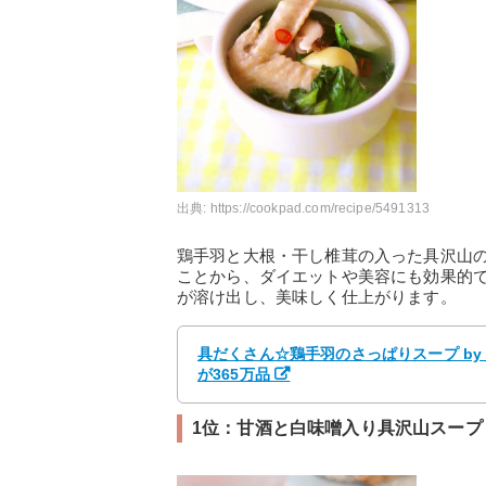
出典:
https://cookpad.com/recipe/5491313
鶏手羽と大根・干し椎茸の入った具沢山
ことから、ダイエットや美容にも効果的
が溶け出し、美味しく仕上がります。
具だくさん☆鶏手羽のさっぱりスープ by 
が365万品
1位：甘酒と白味噌入り具沢山スープ