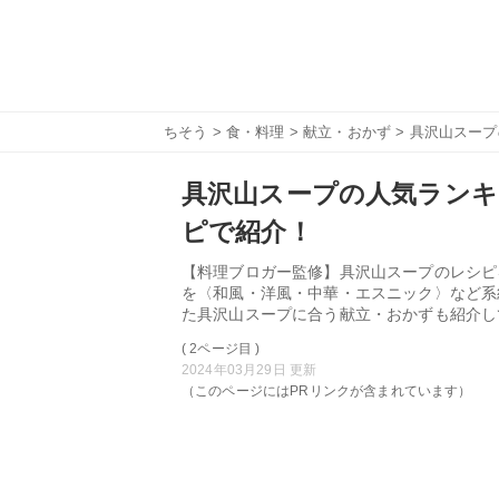
ちそう
>
食・料理
>
献立・おかず
> 具沢山スー
具沢山スープの人気ランキ
ピで紹介！
【料理ブロガー監修】具沢山スープのレシピ
を〈和風・洋風・中華・エスニック〉など系
た具沢山スープに合う献立・おかずも紹介し
( 2ページ目 )
2024年03月29日 更新
（このページにはPRリンクが含まれています）