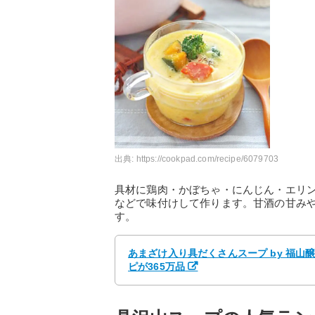
出典:
https://cookpad.com/recipe/6079703
具材に鶏肉・かぼちゃ・にんじん・エリ
などで味付けして作ります。甘酒の甘み
す。
あまざけ入り具だくさんスープ by 福山
ピが365万品