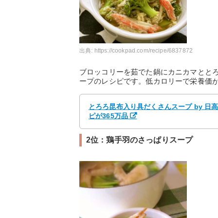
出典:
https://cookpad.com/recipe/6837872
ブロッコリーを茹でた鍋にカニカマとと
ープのレシピです。低カロリーで栄養価
とろろ昆布入り具だくさんスープ by 日
ピが365万品
2位：鶏手羽のさっぱりスープ