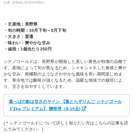
出典:
@MeeL3vSFiVHRbst
・主産地：長野県
・旬の時期：10月下旬～5月下旬
・大きさ：普通
・味わい：爽やかな甘み
・値段：1個当たり250円
シナノゴールドは、長野県が開発した美しい黄色が特徴の品種で
す。産地によって旬が異なるため、シャキシャキした食感と爽や
かな甘み、柑橘類のようなさわやかな風味を長い期間楽しめま
す。寒冷地では酸味が強くなるため、温暖な地域での栽培によ
り、甘さを出やすくしています。
葉っぱの影は甘さのサイン 【葉とらずりんご シナノゴール
ド3kg プレミアム】 贈答用（8-10玉)
(＊シナノゴールドについて詳しく知りたい方はこちらの記事を読
んでみてください。)