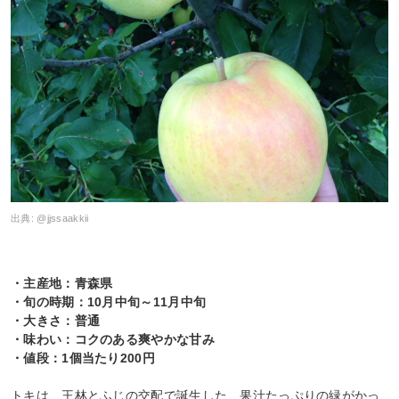
出典:
@jjssaakkii
・主産地：青森県
・旬の時期：10月中旬～11月中旬
・大きさ：普通
・味わい：コクのある爽やかな甘み
・値段：1個当たり200円
トキは、王林とふじの交配で誕生した、果汁たっぷりの緑がかっ