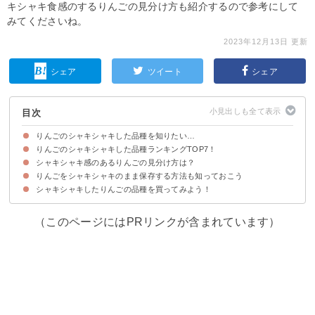
キシャキ食感のするりんごの見分け方も紹介するので参考にして
みてくださいね。
2023年12月13日 更新
シェア
ツイート
シェア
目次
りんごのシャキシャキした品種を知りたい…
りんごのシャキシャキした品種ランキングTOP7！
シャキシャキ感のあるりんごの見分け方は？
第7位：トキ
第6位：世界一
第5位：シナノゴールド
第4位：ジョナゴールド
第3位：秋映
第2位：紅玉
第1位：ふじ・サンふじ
りんごをシャキシャキのまま保存する方法も知っておこう
シャキシャキ感のあるりんごを食べたい時は新鮮な個体を選ぼう
シャキシャキしたりんごの品種を買ってみよう！
りんごの鮮度を保つ保存方法
（このページにはPRリンクが含まれています）