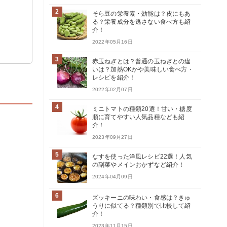
2
そら豆の栄養素・効能は？皮にもあ
る？栄養成分を逃さない食べ方も紹
介！
2022年05月16日
3
赤玉ねぎとは？普通の玉ねぎとの違
いは？加熱OKかや美味しい食べ方・
レシピを紹介！
2022年02月07日
4
ミニトマトの種類20選！甘い・糖度
順に育てやすい人気品種なども紹
介！
2023年09月27日
5
なすを使った洋風レシピ22選！人気
の副菜やメインおかずなど紹介！
2024年04月09日
6
ズッキーニの味わい・食感は？きゅ
うりに似てる？種類別で比較して紹
介！
2023年11月15日