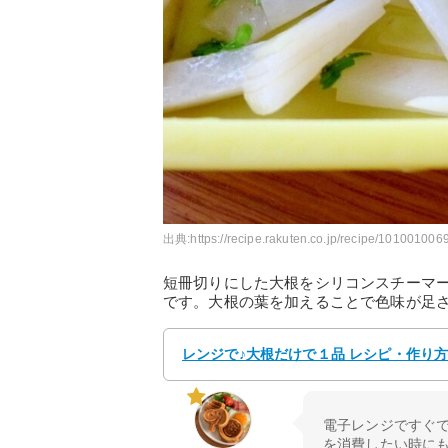
出典:
https://recipe.rakuten.co.jp/recipe/1010010069
短冊切りにした大根をシリコンスチーマ
です。大根の葉を加えることで色味が足
レンジで♪大根だけで１品 レシピ・作り方 b
電子レンジですぐで
を消費したい時に