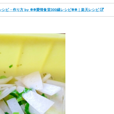
シピ・作り方 by ❇❇愛情食堂300縁レシピ❇❇｜楽天レシピ