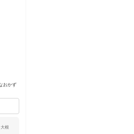
なおかず
 大根