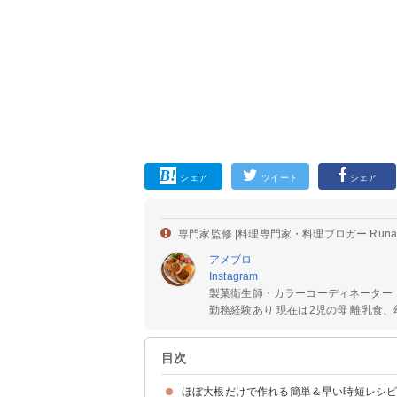
シェア
ツイート
シェア
専門家監修 |
料理専門家・料理ブロガー Run
アメブロ
Instagram
製菓衛生師・カラーコーディネーター
勤務経験あり 現在は2児の母 離乳食、幼
目次
ほぼ大根だけで作れる簡単＆早い時短レシ