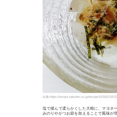
出典:
https://recipe.rakuten.co.jp/recipe/1650015920
塩で揉んで柔らかくした大根に、マヨネ
みのりやかつお節を加えることで風味が