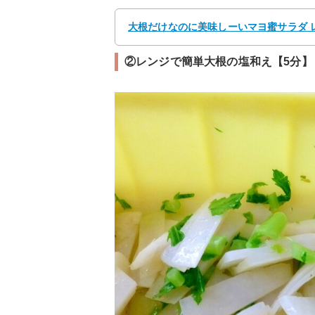
大根だけなのに美味しーいマヨ蜜サラダ レ
②レンジで簡単大根の塩和え【5分】