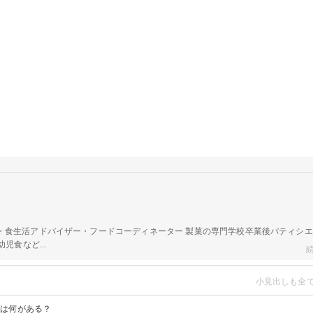
a
・食生活アドバイザー・フードコーディネーター 製菓の専門学校卒業後パティシ
児食など...
ピは何がある？