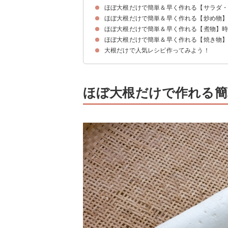
ほぼ大根だけで簡単＆早く作れる【サラダ
ほぼ大根だけで簡単＆早く作れる【炒め物
①大根だけでも美味しいハニーマヨサラダ【5分
②レンジで簡単大根の塩和え【5分】
③大根だけでも美味しいオイマヨサラダ【10分】
④大根のオリーブオイルサラダ【15分】
⑤大根だけでも美味しい柚子胡椒サラダ【5分】
⑥大根のゆかりマヨ和え【10分】
⑦作り置きに大根のキムチ和え【10分】
ほぼ大根だけで簡単＆早く作れる【煮物】
①作り置きにおすすめ大根の炒め物【10分】
②大根の甘味噌炒め【10分】
③大根の洋風炒め【15分】
④作り置きにおすすめ大根のおかか炒め【5分】
⑤おつまみに大根のカレー炒め【5分】
⑥大根のコチュジャン炒め【10分】
⑦大根だけでも美味しいきんぴら炒め【10分】
⑧大根の塩昆布炒め【5分】
ほぼ大根だけで簡単＆早く作れる【焼き物
①人気1位大根の煮物【15分】
②圧力鍋で時短大根のコンソメ煮【10分】
③すき焼きのタレで大根だけの簡単煮物【15分】
④シンプルな大根の煮物【15分】
⑤大根の麻婆風【15分】
⑥大根のさっぱり煮【15分】
⑦作り置きに大根の福神漬け【15分】
⑧大根のおでん風煮込み【20分】
大根だけで人気レシピ作ってみよう！
①レンジで簡単大根のステーキ【15分】
②大根だけの簡単チヂミ【15分】
③酢醤油の大根ステーキ【15分】
④大根だけでも美味しい甘辛醤油煮【15分】
ほぼ大根だけで作れる簡