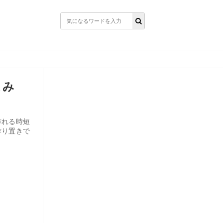
まみ
作れる時短
作り置きで