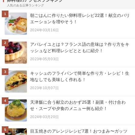
卵料理のアクセスランキング
人気のある記事ランキング
1
朝ごはんに作りたい卵料理レシピ22選！献立のバリ
エーションを増やそう！
2024年03月16日
2
アパレイユとは？フランス語の意味は？作り方をキ
ッシュなど料理レシピとともに紹介！
2023年05月03日
3
キッシュのフライパンで簡単な作り方・レシピ！生
地なしでも美味しく作れる！
2023年10月07日
4
天津飯に合う献立のおかず25選！副菜・付け合わ
せ・スープや夕食のメニュー例も紹介！
2024年03月20日
5
目玉焼きのアレンジレシピ7選！おつまみ〜ガッツ