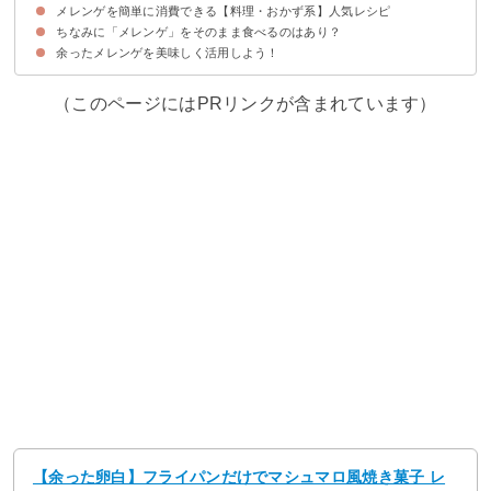
メレンゲを簡単に消費できる【料理・おかず系】人気レシピ
①焼きメレンゲ
②シフォンケーキ
③ロッククッキー
④フライパンで作れるマシュマロ風焼き菓子
⑤ラングドシャ
⑥プレーンマフィン
⑦チョコムースケーキ
⑧豆腐とメレンゲのパンケーキ
⑨酒粕ムース
⑩小倉ケーキ
⑪アーモンドパブロバ
⑫フローズンスモア
⑬ホワイトロールケーキ
⑭ガトーショコラ
ちなみに「メレンゲ」をそのまま食べるのはあり？
①揚げちくわ
②ホワイトオムレツ
③エビフリット
④お好み焼き
⑤唐揚げ
⑥メレンゲ鍋
⑦エビマヨ
余ったメレンゲを美味しく活用しよう！
卵の賞味期限内であれば「メレンゲ」はそのまま食べてもOK！
（このページにはPRリンクが含まれています）
【余った卵白】フライパンだけでマシュマロ風焼き菓子 レ