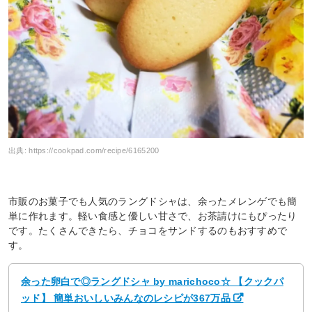
出典:
https://cookpad.com/recipe/6165200
市販のお菓子でも人気のラングドシャは、余ったメレンゲでも簡
単に作れます。軽い食感と優しい甘さで、お茶請けにもぴったり
です。たくさんできたら、チョコをサンドするのもおすすめで
す。
余った卵白で◎ラングドシャ by marichoco☆ 【クックパ
ッド】 簡単おいしいみんなのレシピが367万品