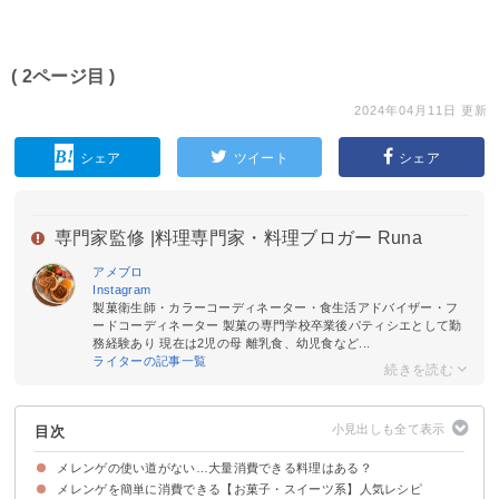
( 2ページ目 )
2024年04月11日 更新
シェア
ツイート
シェア
専門家監修 |
料理専門家・料理ブロガー Runa
アメブロ
Instagram
製菓衛生師・カラーコーディネーター・食生活アドバイザー・フ
ードコーディネーター 製菓の専門学校卒業後パティシエとして勤
務経験あり 現在は2児の母 離乳食、幼児食など...
ライターの記事一覧
目次
メレンゲの使い道がない…大量消費できる料理はある？
メレンゲを簡単に消費できる【お菓子・スイーツ系】人気レシピ