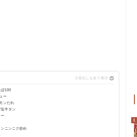
ぽ100
ュー
モンだれ
ギ塩牛タン
ュー
1
タンニンニク炒め
ー