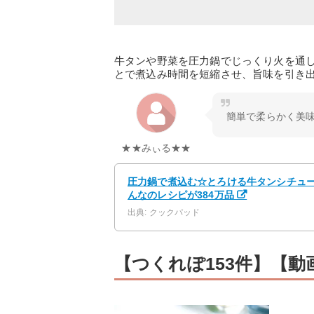
牛タンや野菜を圧力鍋でじっくり火を通
とで煮込み時間を短縮させ、旨味を引き
簡単で柔らかく美味
★★みぃる★★
圧力鍋で煮込む☆とろける牛タンシチュー 
んなのレシピが384万品
出典: クックパッド
【つくれぽ153件】【