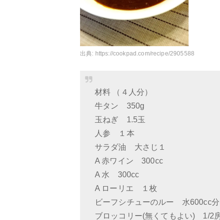
出典:
https://cookpad.com/recipe/2905588
材料 （４人分）
牛タン 350g
玉ねぎ 1.5玉
人参 １本
サラダ油 大さじ１
A 赤ワイン 300cc
A 水 300cc
A ローリエ １枚
ビーフシチューのルー 水600cc分
ブロッコリー(無くてもよい) 1/2