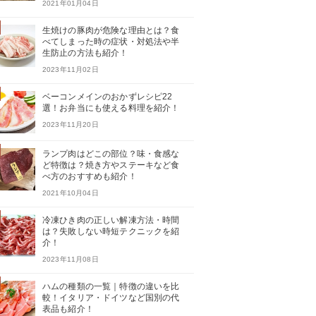
2021年01月04日
生焼けの豚肉が危険な理由とは？食
べてしまった時の症状・対処法や半
生防止の方法も紹介！
2023年11月02日
ベーコンメインのおかずレシピ22
選！お弁当にも使える料理を紹介！
2023年11月20日
ランプ肉はどこの部位？味・食感な
ど特徴は？焼き方やステーキなど食
べ方のおすすめも紹介！
2021年10月04日
冷凍ひき肉の正しい解凍方法・時間
は？失敗しない時短テクニックを紹
介！
2023年11月08日
ハムの種類の一覧｜特徴の違いを比
較！イタリア・ドイツなど国別の代
表品も紹介！