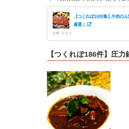
【つくれぽ1000集】牛肉の
厳選！
出典: ちそう
【つくれぽ186件】圧