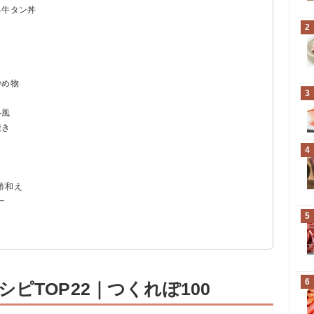
る牛タン丼
2
炒め物
3
ル風
焼き
4
酢和え
ー
5
6
ピTOP22｜つくれぽ100