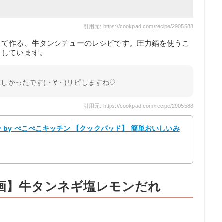
引用元: https://cookpad.com/recipe/2905588
して作る、牛タンシチューのレシピです。圧力鍋を使うこ
出しています。
しかったです(・∀・)リピしますね♡
引用元: https://cookpad.com/recipe/2905588
by ぺこぺこキッチン 【クックパッド】 簡単おいしいみ
動画】牛タンネギ塩レモンだれ