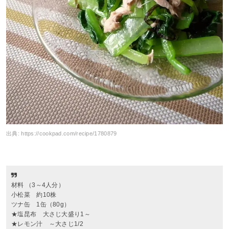
出典:
https://cookpad.com/recipe/1780879
材料 （3～4人分）
小松菜 約10株
ツナ缶 1缶（80g）
★塩昆布 大さじ大盛り1～
★レモン汁 ～大さじ1/2