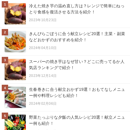
1
冷えた焼き芋の温め直し方は？レンジで簡単にねっ
とり食感を復活させる方法を紹介！
2023年10月23日
2
きんぴらごぼうに合う献立レシピ20選！主菜・副菜
などおかずのおすすめを紹介！
2024年04月10日
3
スーパーの焼き芋はなぜ甘い？どこに売ってるか人
気店ランキングで紹介！
2023年12月14日
4
生春巻きに合う献立おかず19選！おもてなしメニュ
ー例や料理レシピも紹介！
2024年02月06日
5
野菜たっぷりな夕飯の人気レシピ20選！献立メニュ
ー例も紹介！