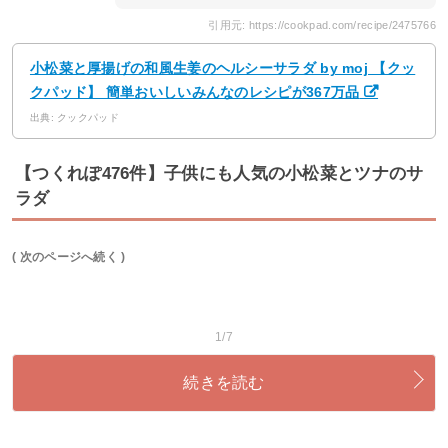
引用元: https://cookpad.com/recipe/2475766
小松菜と厚揚げの和風生姜のヘルシーサラダ by moj 【クッ
クパッド】 簡単おいしいみんなのレシピが367万品
出典: クックパッド
【つくれぽ476件】子供にも人気の小松菜とツナのサ
ラダ
( 次のページへ続く )
1/7
続きを読む