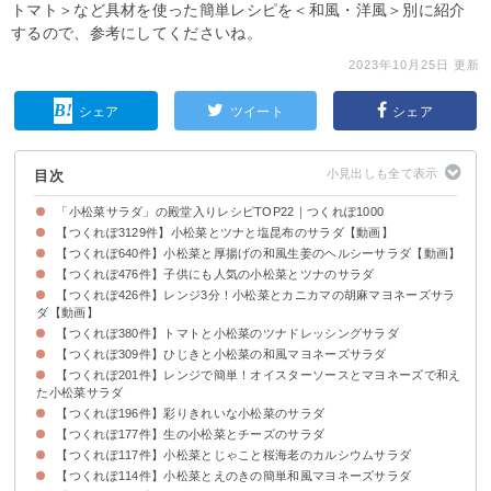
トマト＞など具材を使った簡単レシピを＜和風・洋風＞別に紹介
するので、参考にしてくださいね。
2023年10月25日 更新
シェア
ツイート
シェア
目次
「小松菜サラダ」の殿堂入りレシピTOP22｜つくれぽ1000
【つくれぽ3129件】小松菜とツナと塩昆布のサラダ【動画】
【つくれぽ640件】小松菜と厚揚げの和風生姜のヘルシーサラダ【動画】
【つくれぽ476件】子供にも人気の小松菜とツナのサラダ
【つくれぽ426件】レンジ3分！小松菜とカニカマの胡麻マヨネーズサラ
ダ【動画】
【つくれぽ380件】トマトと小松菜のツナドレッシングサラダ
【つくれぽ309件】ひじきと小松菜の和風マヨネーズサラダ
【つくれぽ201件】レンジで簡単！オイスターソースとマヨネーズで和え
た小松菜サラダ
【つくれぽ196件】彩りきれいな小松菜のサラダ
【つくれぽ177件】生の小松菜とチーズのサラダ
【つくれぽ117件】小松菜とじゃこと桜海老のカルシウムサラダ
【つくれぽ114件】小松菜とえのきの簡単和風マヨネーズサラダ