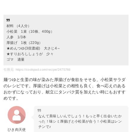
材料 （4人分）
小松菜 1束（10株、400g）
人参 1/3本
厚揚げ 1枚（220g）
★めんつゆ(3倍濃縮) 大さじ4～
★すりおろししょうが 少々
ゴマ 適量
引用元: https://cookpad.com/recipe/2475766
麺つゆと生姜の味が染みた厚揚げが食欲をそそる、小松菜サラダ
のレシピです。厚揚げは小松菜との相性も良く、食べ応えのある
おかずになっており、献立にタンパク質を加えたい時にもおすす
めです。
なんて美味しいんでしょう！もっと早く出会いたか
った！味シミ厚揚げと小松菜が合う！小松菜はレン
チンで♪
ひき肉天使