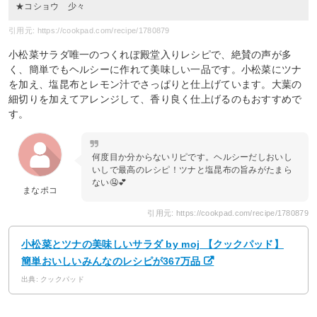
★コショウ 少々
引用元: https://cookpad.com/recipe/1780879
小松菜サラダ唯一のつくれぽ殿堂入りレシピで、絶賛の声が多
く、簡単でもヘルシーに作れて美味しい一品です。小松菜にツナ
を加え、塩昆布とレモン汁でさっぱりと仕上げています。大葉の
細切りを加えてアレンジして、香り良く仕上げるのもおすすめで
す。
何度目か分からないリピです。ヘルシーだしおいし
いしで最高のレシピ！ツナと塩昆布の旨みがたまら
ない🤤💕
まなポコ
引用元: https://cookpad.com/recipe/1780879
小松菜とツナの美味しいサラダ by moj 【クックパッド】
簡単おいしいみんなのレシピが367万品
出典: クックパッド