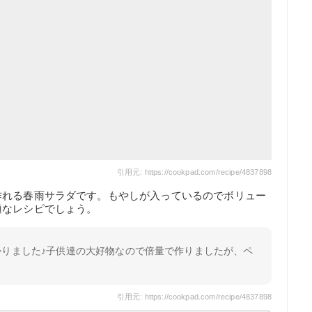
引用元: https://cookpad.com/recipe/4837898
作れる春雨サラダです。もやしが入っているのでボリュー
適なレシピでしょう。
かりました♪子供達の大好物なので倍量で作りましたが、ペ
引用元: https://cookpad.com/recipe/4837898