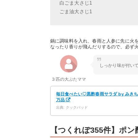
白ごま大さじ1
ごま油大さじ1
鍋に調味料を入れ、春雨と人参に先に火
なったり香りが飛んだりするので、必ず
しっかり味が付い
３匹の大ぶたママ
毎日食べたい♡黒酢春雨サラダ by みき
万品
出典: クックパッド
【つくれぽ355件】ポ