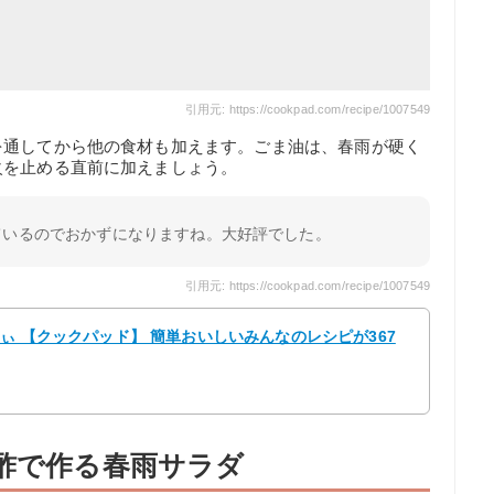
引用元: https://cookpad.com/recipe/1007549
を通してから他の食材も加えます。ごま油は、春雨が硬く
火を止める直前に加えましょう。
ているのでおかずになりますね。大好評でした。
引用元: https://cookpad.com/recipe/1007549
ちぃ 【クックパッド】 簡単おいしいみんなのレシピが367
ン酢で作る春雨サラダ