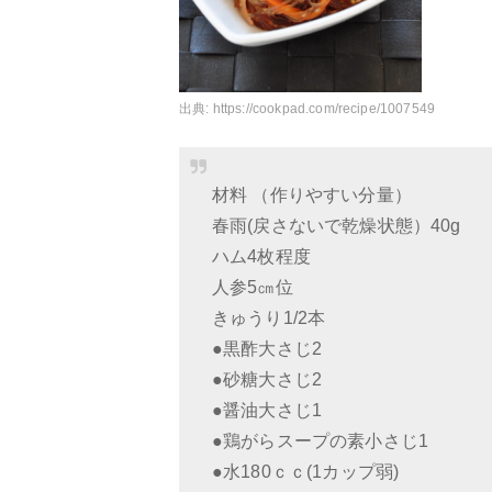
出典:
https://cookpad.com/recipe/1007549
材料 （作りやすい分量）
春雨(戻さないで乾燥状態）40g
ハム4枚程度
人参5㎝位
きゅうり1/2本
●黒酢大さじ2
●砂糖大さじ2
●醤油大さじ1
●鶏がらスープの素小さじ1
●水180ｃｃ(1カップ弱)