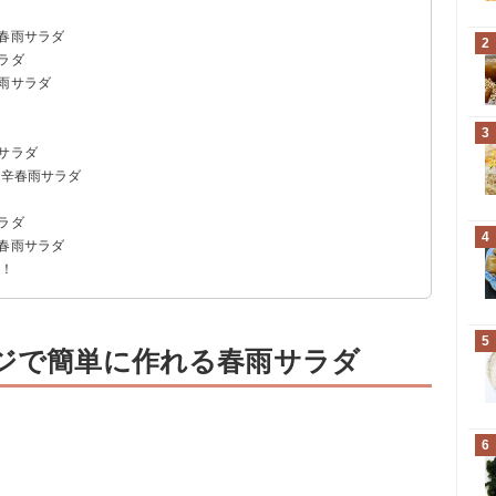
い春雨サラダ
2
ラダ
雨サラダ
3
サラダ
リ辛春雨サラダ
ラダ
4
い春雨サラダ
う！
5
ンジで簡単に作れる春雨サラダ
6