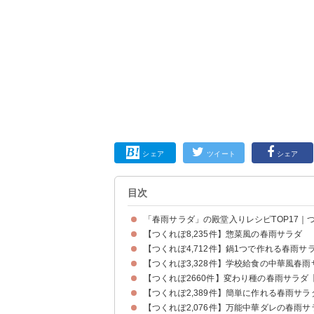
シェア
ツイート
シェア
目次
「春雨サラダ」の殿堂入りレシピTOP17｜つ
【つくれぽ8,235件】惣菜風の春雨サラダ
【つくれぽ4,712件】鍋1つで作れる春雨サ
【つくれぽ3,328件】学校給食の中華風春
【つくれぽ2660件】変わり種の春雨サラダ
【つくれぽ2,389件】簡単に作れる春雨サ
【つくれぽ2,076件】万能中華ダレの春雨