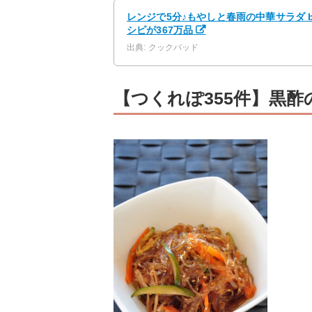
レンジで5分♪もやしと春雨の中華サラダ 
シピが367万品
出典: クックパッド
【つくれぽ355件】黒