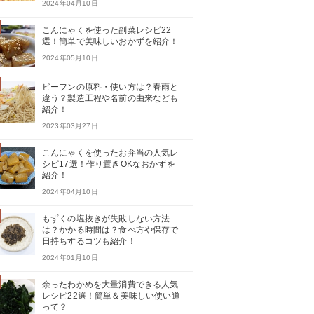
2024年04月10日
こんにゃくを使った副菜レシピ22
選！簡単で美味しいおかずを紹介！
2024年05月10日
ビーフンの原料・使い方は？春雨と
違う？製造工程や名前の由来なども
紹介！
2023年03月27日
こんにゃくを使ったお弁当の人気レ
シピ17選！作り置きOKなおかずを
紹介！
2024年04月10日
もずくの塩抜きが失敗しない方法
は？かかる時間は？食べ方や保存で
日持ちするコツも紹介！
2024年01月10日
余ったわかめを大量消費できる人気
レシピ22選！簡単＆美味しい使い道
って？