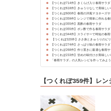
【つくれぽ714件】きくらげ入り春雨サラダ
【つくれぽ618件】きゅうりなしで美味し
【つくれぽ600件】春雨の洋風マヨネーズサ
【つくれぽ359件】レンジで簡単に作れる春
【つくれぽ355件】黒酢の春雨サラダ
【つくれぽ355件】ポン酢で作る春雨サラダ
【つくれぽ344件】スライサーで時短の春雨
【つくれぽ320件】ささ身ときゅうりのピ
【つくれぽ274件】さっぱり味の春雨サラダ
【つくれぽ268件】作り置きに最適な春雨サ
【つくれぽ233件】甘めの味付けが美味し
「春雨サラダ」の人気レシピを作ってみよ
【つくれぽ359件】レ