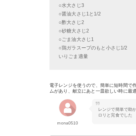
○水大さじ3
○醤油大さじ1と1/2
○酢大さじ2
○砂糖大さじ2
○ごま油大さじ1
○鶏ガラスープのもと小さじ1/2
いりごま適量
電子レンジを使うので、簡単に短時間で
ムがあり、献立にあと一皿欲しい時に最
レンジで簡単で助
ロリと完食でした
mona0510