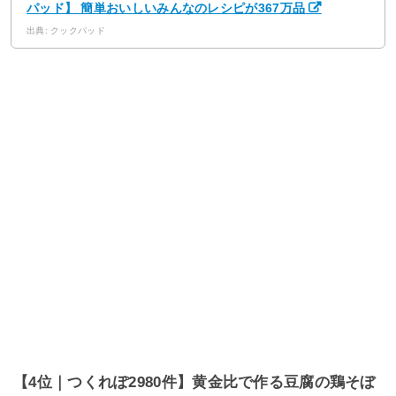
パッド】 簡単おいしいみんなのレシピが367万品
出典: クックパッド
【4位｜つくれぽ2980件】黄金比で作る豆腐の鶏そぼ