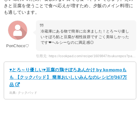
きと豆腐を使うことで食べ応えが増すため、夕飯のメイン料理に
も適しています。
冷蔵庫にある物で簡単に出来ました！とろ〜り優し
いそぼろ餡と豆腐が相性抜群ですごく美味しかった
です❤︎ヘルシーなのに満足感◎
PonChoco♡
引用元: https://cookpad.com/recipe/1609847/tsukurepos?page=5
♥とろ～り優しい♥豆腐の鶏そぼろあんかけ by komomoも
も 【クックパッド】 簡単おいしいみんなのレシピが367万
品
出典: クックパッド