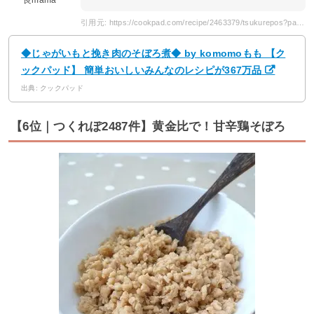
引用元: https://cookpad.com/recipe/2463379/tsukurepos?page=2
◆じゃがいもと挽き肉のそぼろ煮◆ by komomoもも 【ク
ックパッド】 簡単おいしいみんなのレシピが367万品
出典: クックパッド
【6位｜つくれぽ2487件】黄金比で！甘辛鶏そぼろ