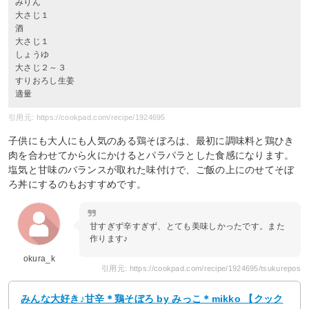
みりん
大さじ１
酒
大さじ１
しょうゆ
大さじ２～３
すりおろし生姜
適量
引用元: https://cookpad.com/recipe/1924695
子供にも大人にも人気のある鶏そぼろは、最初に調味料と鶏ひき
肉を合わせてから火にかけるとパラパラとした食感になります。
塩気と甘味のバランスが取れた味付けで、ご飯の上にのせてそぼ
ろ丼にするのもおすすめです。
甘すぎず辛すぎず、とても美味しかったです。また
作ります♪
okura_k
引用元: https://cookpad.com/recipe/1924695/tsukurepos
みんな大好き♪甘辛＊鶏そぼろ by みっこ＊mikko 【クック