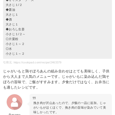
大さじ１/２
◆醤油
大さじ１
◆酒
大さじ１
◆おろし生姜
小さじ１/２～
◎片栗粉
小さじ１～２
◎水
小さじ１～２
引用元: https://cookpad.com/recipe/2463379
じゃがいもと鶏そぼろあんの組み合わせはとても美味しく、子供
から大人まで人気のメニューです。じゃがいもに染み込んだ鶏そ
ぼろの旨味で、ご飯がすすみます。夕食だけではなく、お弁当に
も適したレシピです。
挽き肉が沢山あったので、夕飯の一品に追加。じゃ
がいもがほくほくで、挽き肉の旨味が染みていて美
味しかったです。
良mama