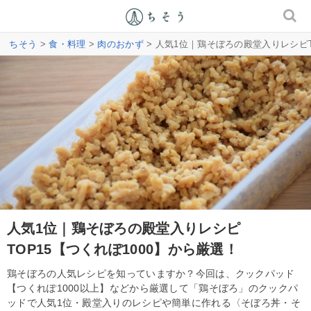
ちそう
>
食・料理
>
肉のおかず
> 人気1位｜鶏そぼろの殿堂入りレシピT
人気1位｜鶏そぼろの殿堂入りレシピ
TOP15【つくれぽ1000】から厳選！
鶏そぼろの人気レシピを知っていますか？今回は、クックパッド
【つくれぽ1000以上】などから厳選して「鶏そぼろ」のクックパ
ッドで人気1位・殿堂入りのレシピや簡単に作れる〈そぼろ丼・そ