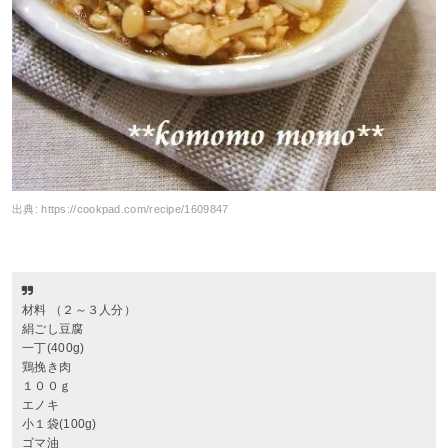
出典:
https://cookpad.com/recipe/1609847
材料 （２～３人分）
絹ごし豆腐
一丁(400g)
鶏挽き肉
１００ｇ
エノキ
小１袋(100g)
ゴマ油