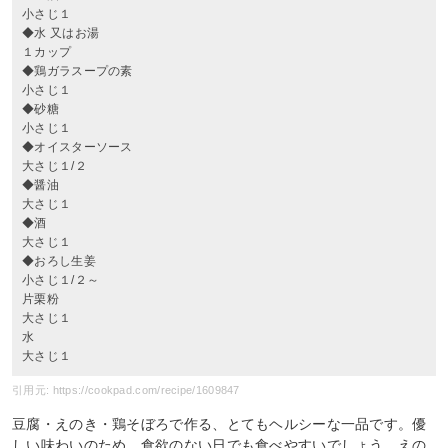
小さじ１
◆水 又はお湯
１カップ
◆鶏ガラスープの素
小さじ１
◆砂糖
小さじ１
◆オイスターソース
大さじ１/２
◆醤油
大さじ１
◆酒
大さじ１
◆おろし生姜
小さじ１/２～
片栗粉
大さじ１
水
大さじ１
引用元: https://cookpad.com/recipe/1609847
豆腐・えのき・鶏そぼろで作る、とてもヘルシーな一品です。優
しい味わいのため、食欲のない日でも食べやすいでしょう。えの