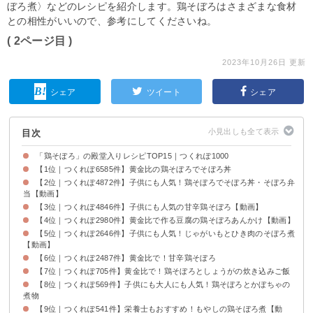
ぼろ煮〉などのレシピを紹介します。鶏そぼろはさまざまな食材
との相性がいいので、参考にしてくださいね。
( 2ページ目 )
2023年10月26日 更新
シェア
ツイート
シェア
目次
「鶏そぼろ」の殿堂入りレシピTOP15｜つくれぽ1000
【1位｜つくれぽ6585件】黄金比の鶏そぼろでそぼろ丼
【2位｜つくれぽ4872件】子供にも人気！鶏そぼろでそぼろ丼・そぼろ弁
当【動画】
【3位｜つくれぽ4846件】子供にも人気の甘辛鶏そぼろ【動画】
【4位｜つくれぽ2980件】黄金比で作る豆腐の鶏そぼろあんかけ【動画】
【5位｜つくれぽ2646件】子供にも人気！じゃがいもとひき肉のそぼろ煮
【動画】
【6位｜つくれぽ2487件】黄金比で！甘辛鶏そぼろ
【7位｜つくれぽ705件】黄金比で！鶏そぼろとしょうがの炊き込みご飯
【8位｜つくれぽ569件】子供にも大人にも人気！鶏そぼろとかぼちゃの
煮物
【9位｜つくれぽ541件】栄養士もおすすめ！もやしの鶏そぼろ煮【動