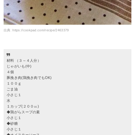
出典:
https://cookpad.com/recipe/2463379
材料 （３～４人分）
じゃがいも(中)
４個
豚挽き肉(鶏挽き肉でもOK)
１００ｇ
ごま油
小さじ１
水
１カップ(２００㏄)
◆鶏がらスープの素
小さじ１
◆砂糖
小さじ１
◆オイスターソース