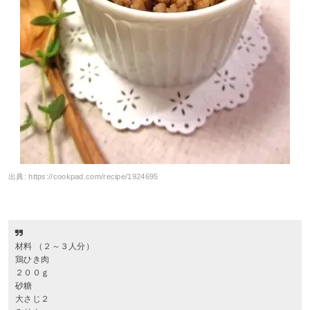
出典:
https://cookpad.com/recipe/1924695
材料 （２～３人分）
鶏ひき肉
２００ｇ
砂糖
大さじ２