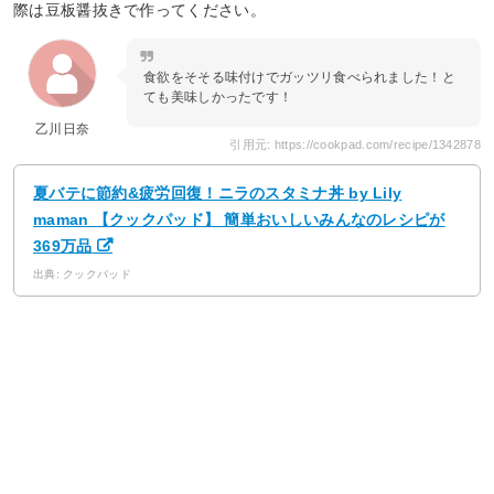
際は豆板醤抜きで作ってください。
食欲をそそる味付けでガッツリ食べられました！と
ても美味しかったです！
乙川日奈
引用元: https://cookpad.com/recipe/1342878
夏バテに節約&疲労回復！ニラのスタミナ丼 by Lily
maman 【クックパッド】 簡単おいしいみんなのレシピが
369万品
出典: クックパッド