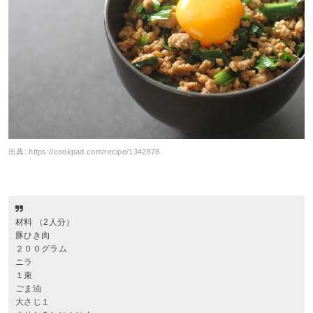
出典:
https://cookpad.com/recipe/1342878
材料 （2人分）
豚ひき肉
２００グラム
ニラ
１束
ごま油
大さじ１