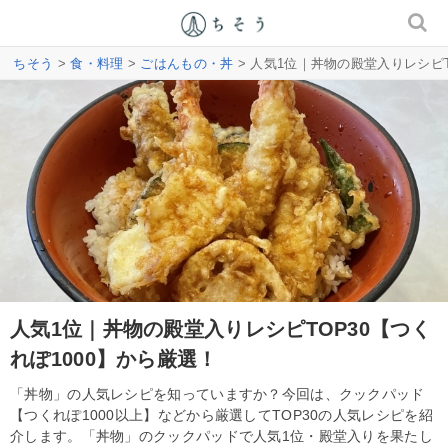
ちそう
>
食・料理
>
ごはんもの・丼
> 人気1位｜丼物の殿堂入りレシピT
人気1位｜丼物の殿堂入りレシピTOP30【つく
れぽ1000】から厳選！
「丼物」の人気レシピを知っていますか？今回は、クックパッド
【つくれぽ1000以上】などから厳選してTOP30の人気レシピを紹
介します。「丼物」のクックパッドで人気1位・殿堂入りを果たし