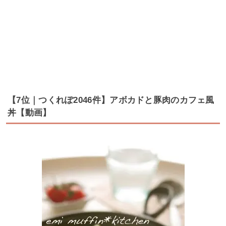
【7位｜つくれぽ2046件】アボカドと豚肉のカフェ風
丼【動画】