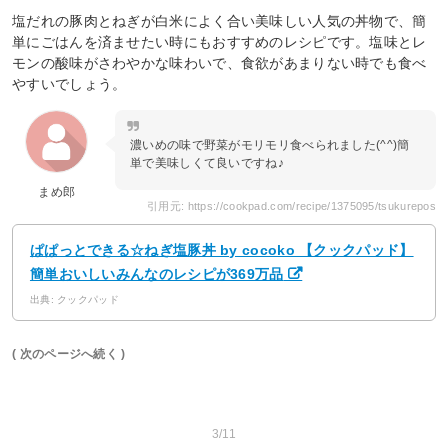
塩だれの豚肉とねぎが白米によく合い美味しい人気の丼物で、簡
単にごはんを済ませたい時にもおすすめのレシピです。塩味とレ
モンの酸味がさわやかな味わいで、食欲があまりない時でも食べ
やすいでしょう。
濃いめの味で野菜がモリモリ食べられました(^^)簡
単で美味しくて良いですね♪
まめ郎
引用元: https://cookpad.com/recipe/1375095/tsukurepos
ぱぱっとできる☆ねぎ塩豚丼 by cocoko 【クックパッド】
簡単おいしいみんなのレシピが369万品
出典: クックパッド
( 次のページへ続く )
3/11