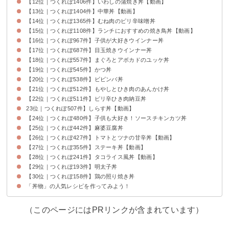
【12位｜つくれぽ1406件】いわしの蒲焼き丼【動画】
【13位｜つくれぽ1404件】中華丼【動画】
【14位｜つくれぽ1365件】むね肉のピリ辛味噌丼
【15位｜つくれぽ1108件】ランチにおすすめの焼き鳥丼【動画】
【16位｜つくれぽ967件】子供が大好きウインナー丼
【17位｜つくれぽ687件】目玉焼きウインナー丼
【18位｜つくれぽ557件】まぐろとアボカドのユッケ丼
【19位｜つくれぽ545件】かつ丼
【20位｜つくれぽ538件】ビビンバ丼
【21位｜つくれぽ512件】もやしとひき肉のあんかけ丼
【22位｜つくれぽ511件】ピリ辛ひき肉納豆丼
23位｜つくれぽ507件】しらす丼【動画】
【24位｜つくれぽ480件】子供も大好き！ソースチキンカツ丼
【25位｜つくれぽ442件】麻婆豆腐丼
【26位｜つくれぽ427件】トマトとツナの甘辛丼【動画】
【27位｜つくれぽ355件】ステーキ丼【動画】
【28位｜つくれぽ241件】タコライス風丼【動画】
【29位｜つくれぽ193件】明太子丼
【30位｜つくれぽ158件】鶏の照り焼き丼
「丼物」の人気レシピを作ってみよう！
（このページにはPRリンクが含まれています）