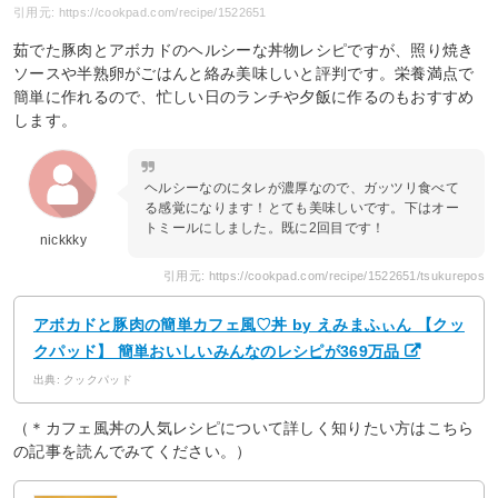
引用元: https://cookpad.com/recipe/1522651
茹でた豚肉とアボカドのヘルシーな丼物レシピですが、照り焼き
ソースや半熟卵がごはんと絡み美味しいと評判です。栄養満点で
簡単に作れるので、忙しい日のランチや夕飯に作るのもおすすめ
します。
ヘルシーなのにタレが濃厚なので、ガッツリ食べて
る感覚になります！とても美味しいです。下はオー
トミールにしました。既に2回目です！
nickkky
引用元: https://cookpad.com/recipe/1522651/tsukurepos
アボカドと豚肉の簡単カフェ風♡丼 by えみまふぃん 【クッ
クパッド】 簡単おいしいみんなのレシピが369万品
出典: クックパッド
（＊カフェ風丼の人気レシピについて詳しく知りたい方はこちら
の記事を読んでみてください。）