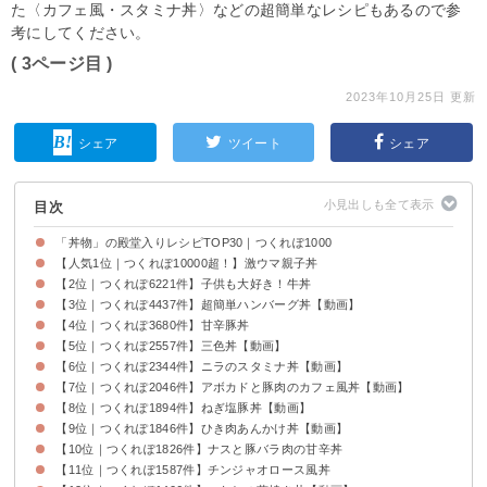
た〈カフェ風・スタミナ丼〉などの超簡単なレシピもあるので参
考にしてください。
( 3ページ目 )
2023年10月25日 更新
シェア
ツイート
シェア
目次
「丼物」の殿堂入りレシピTOP30｜つくれぽ1000
【人気1位｜つくれぽ10000超！】激ウマ親子丼
【2位｜つくれぽ6221件】子供も大好き！牛丼
【3位｜つくれぽ4437件】超簡単ハンバーグ丼【動画】
【4位｜つくれぽ3680件】甘辛豚丼
【5位｜つくれぽ2557件】三色丼【動画】
【6位｜つくれぽ2344件】ニラのスタミナ丼【動画】
【7位｜つくれぽ2046件】アボカドと豚肉のカフェ風丼【動画】
【8位｜つくれぽ1894件】ねぎ塩豚丼【動画】
【9位｜つくれぽ1846件】ひき肉あんかけ丼【動画】
【10位｜つくれぽ1826件】ナスと豚バラ肉の甘辛丼
【11位｜つくれぽ1587件】チンジャオロース風丼