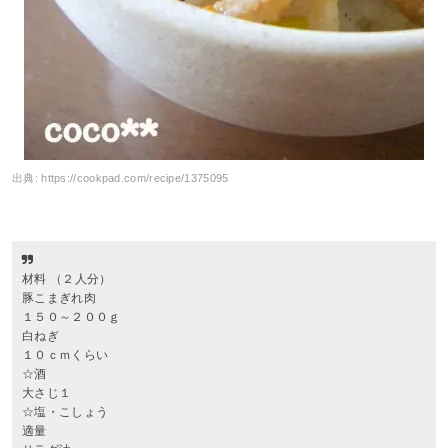
出典:
https://cookpad.com/recipe/1375095
材料 （２人分）
豚こまぎれ肉
１５０～２００ｇ
白ねぎ
１０ｃｍくらい
☆酒
大さじ１
☆塩・こしょう
適量