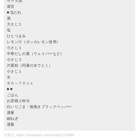
サラダ油
適宜
■ 塩だれ
酒
大さじ１
塩
ひとつまみ
レモン汁（ポッカレモン使用）
小さじ１
中華だしの素（ウェイパーなど）
小さじ２
片栗粉（同量の水でとく）
小さじ１
水
６０～７０ｃｃ
■ ■
ごはん
お茶碗２杯分
白いりごま・粗挽きブラックペッパー
適量
細ねぎ
適量
引用元: https://cookpad.com/recipe/1375095