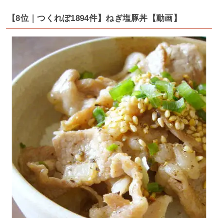
【8位｜つくれぽ1894件】ねぎ塩豚丼【動画】