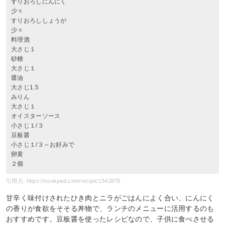
すりおろしにんにく
少々
すりおろししょうが
少々
料理酒
大さじ１
砂糖
大さじ１
醤油
大さじ1.5
みりん
大さじ１
オイスターソース
小さじ１/３
豆板醤
小さじ１/３～お好みで
卵黄
２個
引用元: https://cookpad.com/recipe/1342878
甘辛く味付けされたひき肉とニラがごはんによく合い、にんにく
の香りが食欲をそそる丼物で、ランチのメニューに活用するのも
おすすめです。豆板醤を使ったレシピなので、子供に食べさせる