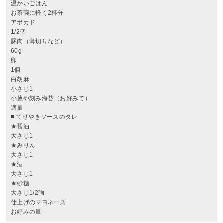
温かいごはん
お茶碗に軽く2杯分
アボカド
1/2個
豚肉（薄切りなど）
60g
卵
1個
白胡麻
小さじ1
小葱や刻み海苔（お好みで）
適量
■ てりやきソースのタレ
★醤油
大さじ1
★みりん
大さじ1
★酒
大さじ1
★砂糖
大さじ1/2強
仕上げのマヨネーズ
お好みの量