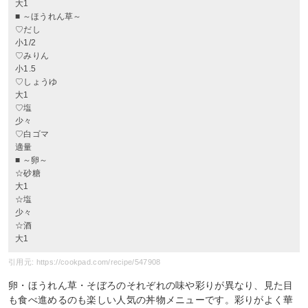
大1
■ ～ほうれん草～
♡だし
小1/2
♡みりん
小1.5
♡しょうゆ
大1
♡塩
少々
♡白ゴマ
適量
■ ～卵～
☆砂糖
大1
☆塩
少々
☆酒
大1
引用元: https://cookpad.com/recipe/547908
卵・ほうれん草・そぼろのそれぞれの味や彩りが異なり、見た目
も食べ進めるのも楽しい人気の丼物メニューです。彩りがよく華