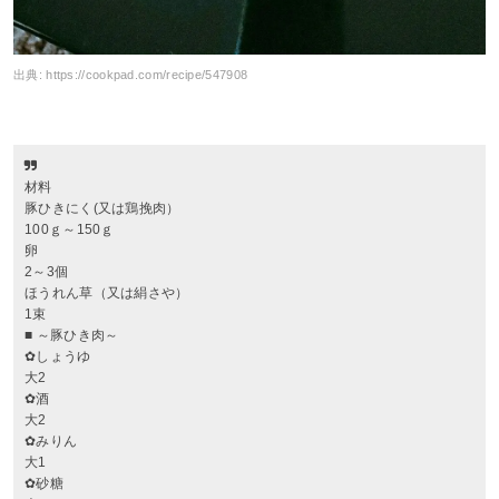
出典:
https://cookpad.com/recipe/547908
材料
豚ひきにく(又は鶏挽肉）
100ｇ～150ｇ
卵
2～3個
ほうれん草（又は絹さや）
1束
■ ～豚ひき肉～
✿しょうゆ
大2
✿酒
大2
✿みりん
大1
✿砂糖