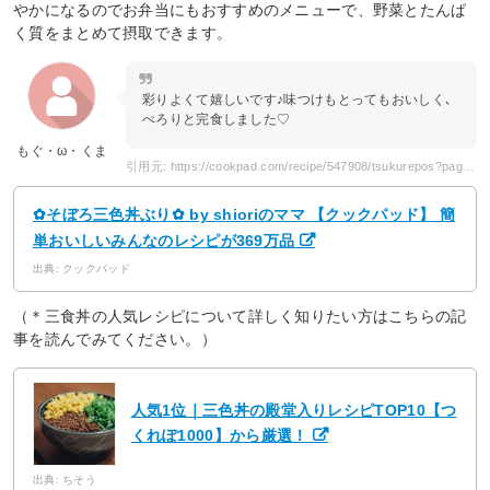
やかになるのでお弁当にもおすすめのメニューで、野菜とたんぱ
く質をまとめて摂取できます。
彩りよくて嬉しいです♪味つけもとってもおいしく､
ぺろりと完食しました♡
もぐ・ω・くま
引用元: https://cookpad.com/recipe/547908/tsukurepos?page=3
✿そぼろ三色丼ぶり✿ by shioriのママ 【クックパッド】 簡
単おいしいみんなのレシピが369万品
出典: クックパッド
（＊三食丼の人気レシピについて詳しく知りたい方はこちらの記
事を読んでみてください。）
人気1位｜三色丼の殿堂入りレシピTOP10【つ
くれぽ1000】から厳選！
出典: ちそう