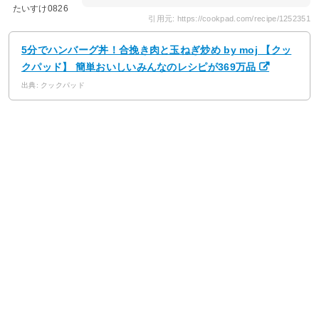
たいすけ0826
引用元: https://cookpad.com/recipe/1252351
5分でハンバーグ丼！合挽き肉と玉ねぎ炒め by moj 【クッ
クパッド】 簡単おいしいみんなのレシピが369万品
出典: クックパッド