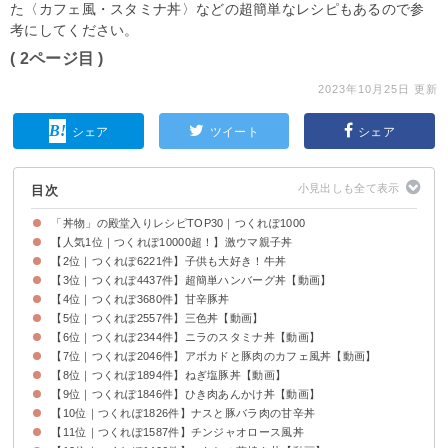
た〈カフェ風・スタミナ丼〉などの超簡単なレシピもあるので参
考にしてください。
( 2ページ目 )
2023年10月25日 更新
シェア
ツイート
シェア
目次
「丼物」の殿堂入りレシピTOP30｜つくれぽ1000
【人気1位｜つくれぽ10000超！】激ウマ親子丼
【2位｜つくれぽ6221件】子供も大好き！牛丼
【3位｜つくれぽ4437件】超簡単ハンバーグ丼【動画】
【4位｜つくれぽ3680件】甘辛豚丼
【5位｜つくれぽ2557件】三色丼【動画】
【6位｜つくれぽ2344件】ニラのスタミナ丼【動画】
【7位｜つくれぽ2046件】アボカドと豚肉のカフェ風丼【動画】
【8位｜つくれぽ1894件】ねぎ塩豚丼【動画】
【9位｜つくれぽ1846件】ひき肉あんかけ丼【動画】
【10位｜つくれぽ1826件】ナスと豚バラ肉の甘辛丼
【11位｜つくれぽ1587件】チンジャオロース風丼