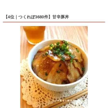
【4位｜つくれぽ3680件】甘辛豚丼