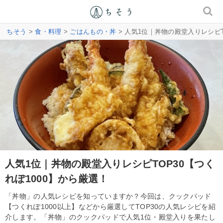
ちそう
>
食・料理
>
ごはんもの・丼
> 人気1位｜丼物の殿堂入りレシピT
人気1位｜丼物の殿堂入りレシピTOP30【つく
れぽ1000】から厳選！
「丼物」の人気レシピを知っていますか？今回は、クックパッド
【つくれぽ1000以上】などから厳選してTOP30の人気レシピを紹
介します。「丼物」のクックパッドで人気1位・殿堂入りを果たし