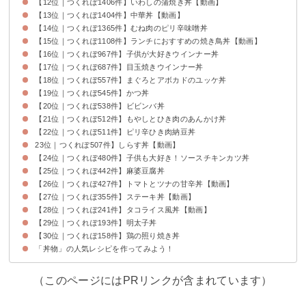
【12位｜つくれぽ1406件】いわしの蒲焼き丼【動画】
【13位｜つくれぽ1404件】中華丼【動画】
【14位｜つくれぽ1365件】むね肉のピリ辛味噌丼
【15位｜つくれぽ1108件】ランチにおすすめの焼き鳥丼【動画】
【16位｜つくれぽ967件】子供が大好きウインナー丼
【17位｜つくれぽ687件】目玉焼きウインナー丼
【18位｜つくれぽ557件】まぐろとアボカドのユッケ丼
【19位｜つくれぽ545件】かつ丼
【20位｜つくれぽ538件】ビビンバ丼
【21位｜つくれぽ512件】もやしとひき肉のあんかけ丼
【22位｜つくれぽ511件】ピリ辛ひき肉納豆丼
23位｜つくれぽ507件】しらす丼【動画】
【24位｜つくれぽ480件】子供も大好き！ソースチキンカツ丼
【25位｜つくれぽ442件】麻婆豆腐丼
【26位｜つくれぽ427件】トマトとツナの甘辛丼【動画】
【27位｜つくれぽ355件】ステーキ丼【動画】
【28位｜つくれぽ241件】タコライス風丼【動画】
【29位｜つくれぽ193件】明太子丼
【30位｜つくれぽ158件】鶏の照り焼き丼
「丼物」の人気レシピを作ってみよう！
（このページにはPRリンクが含まれています）