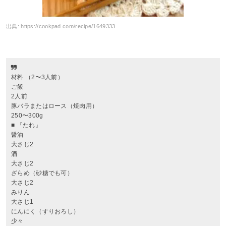
出典:
https://cookpad.com/recipe/1649333
材料 （2〜3人前）
ご飯
2人前
豚バラまたはロース（焼肉用）
250〜300g
■ 『たれ』
醤油
大さじ2
酒
大さじ2
ざらめ（砂糖でも可）
大さじ2
みりん
大さじ1
にんにく（すりおろし）
少々