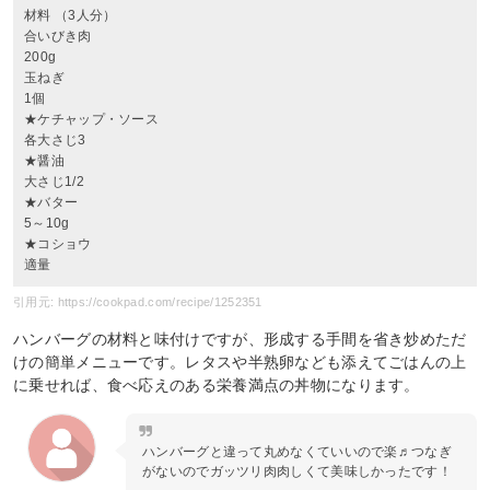
材料 （3人分）
合いびき肉
200g
玉ねぎ
1個
★ケチャップ・ソース
各大さじ3
★醤油
大さじ1/2
★バター
5～10g
★コショウ
適量
引用元: https://cookpad.com/recipe/1252351
ハンバーグの材料と味付けですが、形成する手間を省き炒めただ
けの簡単メニューです。レタスや半熟卵なども添えてごはんの上
に乗せれば、食べ応えのある栄養満点の丼物になります。
ハンバーグと違って丸めなくていいので楽♬つなぎ
がないのでガッツリ肉肉しくて美味しかったです！