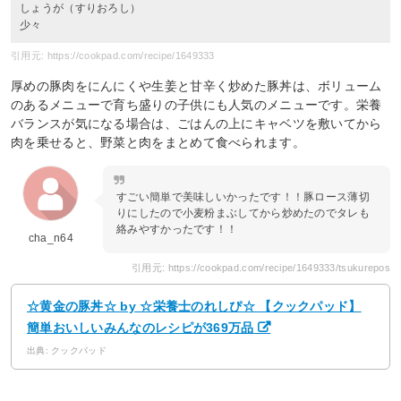
しょうが（すりおろし）
少々
引用元: https://cookpad.com/recipe/1649333
厚めの豚肉をにんにくや生姜と甘辛く炒めた豚丼は、ボリューム
のあるメニューで育ち盛りの子供にも人気のメニューです。栄養
バランスが気になる場合は、ごはんの上にキャベツを敷いてから
肉を乗せると、野菜と肉をまとめて食べられます。
すごい簡単で美味しいかったです！！豚ロース薄切
りにしたので小麦粉まぶしてから炒めたのでタレも
絡みやすかったです！！
cha_n64
引用元: https://cookpad.com/recipe/1649333/tsukurepos
☆黄金の豚丼☆ by ☆栄養士のれしぴ☆ 【クックパッド】
簡単おいしいみんなのレシピが369万品
出典: クックパッド