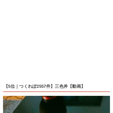
【5位｜つくれぽ2557件】三色丼【動画】