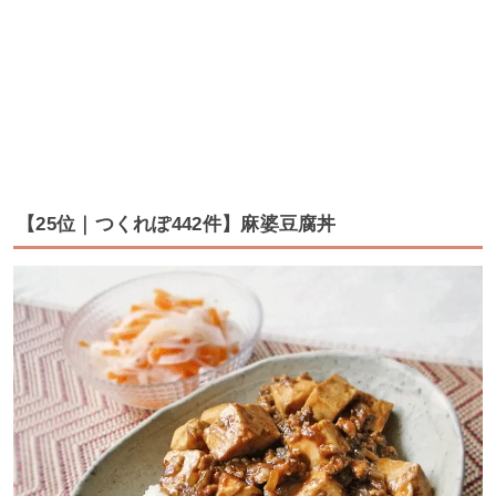
【25位｜つくれぽ442件】麻婆豆腐丼