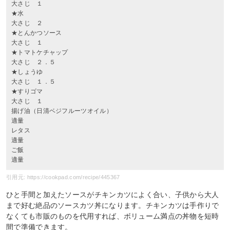
大さじ １
★水
大さじ ２
★とんかつソース
大さじ １
★トマトケチャップ
大さじ ２．５
★しょうゆ
大さじ １．５
★すりゴマ
大さじ １
揚げ油（日清ベジフルーツオイル）
適量
レタス
適量
ご飯
適量
引用元: https://cookpad.com/recipe/445367
ひと手間と加えたソースがチキンカツによく合い、子供から大人
まで好む絶品のソースカツ丼になります。チキンカツは手作りで
なくても市販のものを代用すれば、ボリューム満点の丼物を短時
間で準備できます。