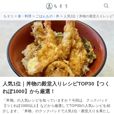
ちそう
>
食・料理
>
ごはんもの・丼
> 人気1位｜丼物の殿堂入りレシピT
人気1位｜丼物の殿堂入りレシピTOP30【つく
れぽ1000】から厳選！
「丼物」の人気レシピを知っていますか？今回は、クックパッド
【つくれぽ1000以上】などから厳選してTOP30の人気レシピを紹
介します。「丼物」のクックパッドで人気1位・殿堂入りを果たし