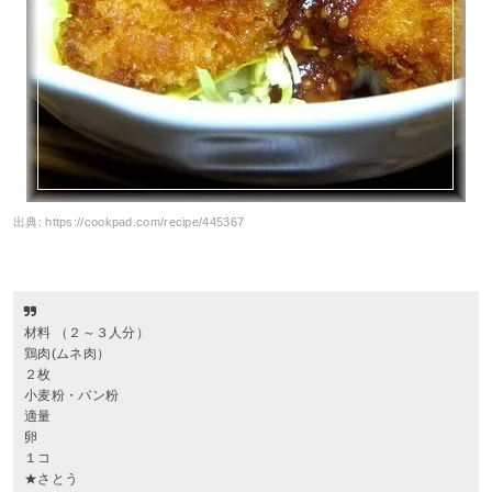
出典:
https://cookpad.com/recipe/445367
材料 （２～３人分）
鶏肉(ムネ肉）
２枚
小麦粉・パン粉
適量
卵
１コ
★さとう