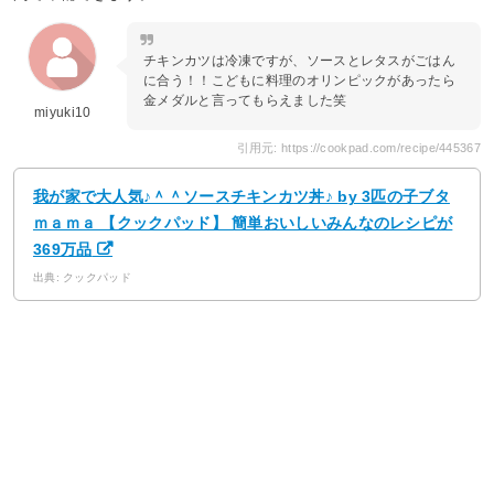
チキンカツは冷凍ですが、ソースとレタスがごはん
に合う！！こどもに料理のオリンピックがあったら
金メダルと言ってもらえました笑
miyuki10
引用元: https://cookpad.com/recipe/445367
我が家で大人気♪＾＾ソースチキンカツ丼♪ by 3匹の子ブタ
ｍａｍａ 【クックパッド】 簡単おいしいみんなのレシピが
369万品
出典: クックパッド