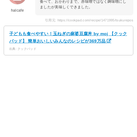
食べて、おかわりまで。赤味噌ではなく麹味噌にし
ましたが美味しくできました。
halcafe
引用元: https://cookpad.com/recipe/1471995/tsukurepos
子どもも食べやすい！玉ねぎの麻婆豆腐丼 by moj 【クック
パッド】 簡単おいしいみんなのレシピが369万品
出典: クックパッド