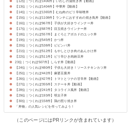
【12位｜つくれぽ1406件】いわしの蒲焼き丼【動画】
【13位｜つくれぽ1404件】中華丼【動画】
【14位｜つくれぽ1365件】むね肉のピリ辛味噌丼
【15位｜つくれぽ1108件】ランチにおすすめの焼き鳥丼【動画】
【16位｜つくれぽ967件】子供が大好きウインナー丼
【17位｜つくれぽ687件】目玉焼きウインナー丼
【18位｜つくれぽ557件】まぐろとアボカドのユッケ丼
【19位｜つくれぽ545件】かつ丼
【20位｜つくれぽ538件】ビビンバ丼
【21位｜つくれぽ512件】もやしとひき肉のあんかけ丼
【22位｜つくれぽ511件】ピリ辛ひき肉納豆丼
23位｜つくれぽ507件】しらす丼【動画】
【24位｜つくれぽ480件】子供も大好き！ソースチキンカツ丼
【25位｜つくれぽ442件】麻婆豆腐丼
【26位｜つくれぽ427件】トマトとツナの甘辛丼【動画】
【27位｜つくれぽ355件】ステーキ丼【動画】
【28位｜つくれぽ241件】タコライス風丼【動画】
【29位｜つくれぽ193件】明太子丼
【30位｜つくれぽ158件】鶏の照り焼き丼
「丼物」の人気レシピを作ってみよう！
（このページにはPRリンクが含まれています）