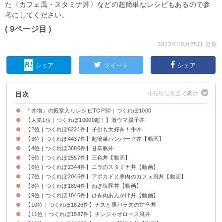
た〈カフェ風・スタミナ丼〉などの超簡単なレシピもあるので参
考にしてください。
( 9ページ目 )
2023年10月25日 更新
シェア
ツイート
シェア
目次
「丼物」の殿堂入りレシピTOP30｜つくれぽ1000
【人気1位｜つくれぽ10000超！】激ウマ親子丼
【2位｜つくれぽ6221件】子供も大好き！牛丼
【3位｜つくれぽ4437件】超簡単ハンバーグ丼【動画】
【4位｜つくれぽ3680件】甘辛豚丼
【5位｜つくれぽ2557件】三色丼【動画】
【6位｜つくれぽ2344件】ニラのスタミナ丼【動画】
【7位｜つくれぽ2046件】アボカドと豚肉のカフェ風丼【動画】
【8位｜つくれぽ1894件】ねぎ塩豚丼【動画】
【9位｜つくれぽ1846件】ひき肉あんかけ丼【動画】
【10位｜つくれぽ1826件】ナスと豚バラ肉の甘辛丼
【11位｜つくれぽ1587件】チンジャオロース風丼