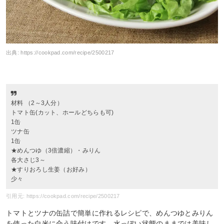
出典:
https://cookpad.com/recipe/2500217
材料 （2～3人分）
トマト缶(カット、ホールどちらも可)
1缶
ツナ缶
1缶
★めんつゆ（3倍濃縮）・みりん
各大さじ3～
★すりおろし生姜（お好み）
少々
引用元: https://cookpad.com/recipe/2500217
トマトとツナの缶詰で簡単に作れるレシピで、めんつゆとみりん
を使った白米に合う味付けです。水っぽい状態のままでは美味し