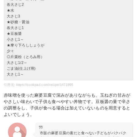
各大さじ2
★水
大さじ3
★砂糖・醤油
各大さじ1
★豆板醤
小さじ1～
★摩り下ろししょうが
少々
◎片栗粉（とろみ用）
大さじ1/2～
ごま油(仕上げ用)
大さじ1～
引用元: https://cookpad.com/recipe/1471995
赤味噌を使った麻婆豆腐で深みがありながらも、玉ねぎの甘みが
やさしい味わいで子供も食べやすい丼物です。豆板醤の量で辛さ
の調整をし、子供が食べる場合は加えていないものを用意すると
よいでしょう。
市販の麻婆豆腐の素だと食べない子どもがパクパク