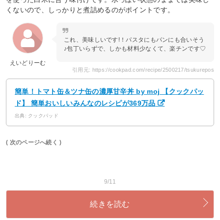
くないので、しっかりと煮詰めるのがポイントです。
これ、美味しいです!！パスタにもパンにも合いそう
♪包丁いらずで、しかも材料少なくて、楽チンです♡
えいどりーむ
引用元: https://cookpad.com/recipe/2500217/tsukurepos
簡単！トマト缶＆ツナ缶の濃厚甘辛丼 by moj 【クックパッ
ド】 簡単おいしいみんなのレシピが369万品
出典: クックパッド
( 次のページへ続く )
9/11
続きを読む