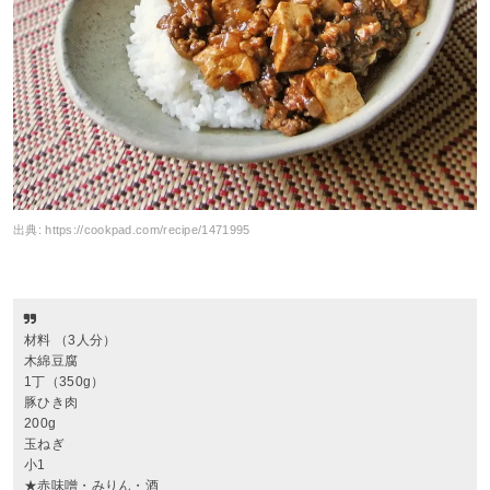
出典:
https://cookpad.com/recipe/1471995
材料 （3人分）
木綿豆腐
1丁（350g）
豚ひき肉
200g
玉ねぎ
小1
★赤味噌・みりん・酒