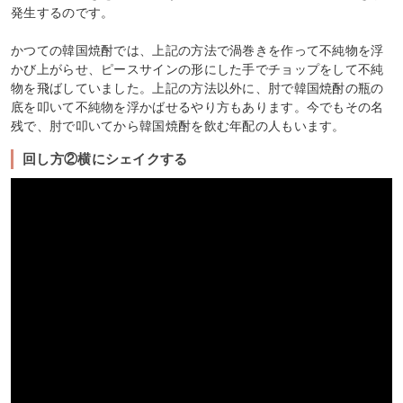
発生するのです。
かつての韓国焼酎では、上記の方法で渦巻きを作って不純物を浮
かび上がらせ、ピースサインの形にした手でチョップをして不純
物を飛ばしていました。上記の方法以外に、肘で韓国焼酎の瓶の
底を叩いて不純物を浮かばせるやり方もあります。今でもその名
残で、肘で叩いてから韓国焼酎を飲む年配の人もいます。
回し方②横にシェイクする