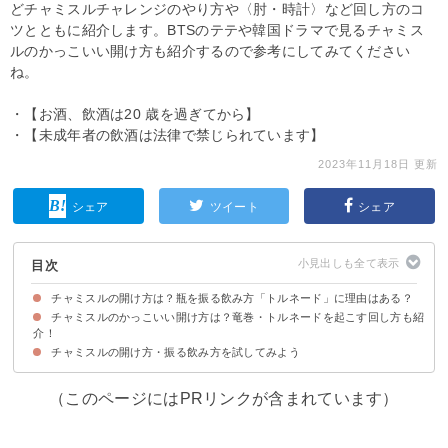
どチャミスルチャレンジのやり方や〈肘・時計〉など回し方のコ
ツとともに紹介します。BTSのテテや韓国ドラマで見るチャミス
ルのかっこいい開け方も紹介するので参考にしてみてください
ね。
・【お酒、飲酒は20 歳を過ぎてから】
・【未成年者の飲酒は法律で禁じられています】
2023年11月18日 更新
シェア
ツイート
シェア
目次
チャミスルの開け方は？瓶を振る飲み方「トルネード」に理由はある？
チャミスルのかっこいい開け方は？竜巻・トルネードを起こす回し方も紹
チャミスルの瓶を振ってから開ける理由は「昔の名残」
介！
チャミスルの開け方・振る飲み方を試してみよう
チャミスルのかっこいい蓋の開け方
回し方①チャミスルの瓶を下→右→上へと瞬時に動かす
回し方②横にシェイクする
回し方③スマホのライトを照らすとよりきれいに見える
（このページにはPRリンクが含まれています）