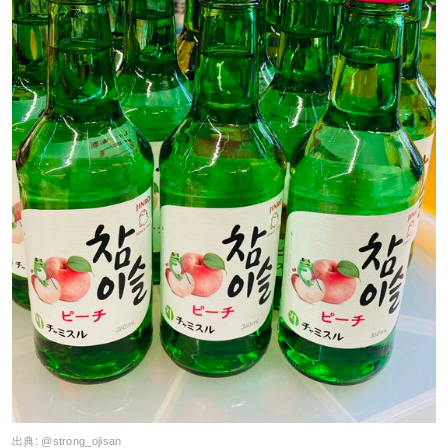
出典:
@strong_ojisan