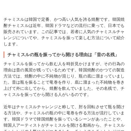
チャミスルは韓国で定番、かつ高い人気を誇る焼酎です。韓国焼
酎チャミスルは近年、韓国ドラマなどの流行に乗って、日本でも
販売されています。この記事では、若者に人気のチャミスルチャ
レンジについてや、チャミスルを振って楽しむ方法について紹介
します。
チャミスルの瓶を振ってから開ける理由は「昔の名残」
チャミスルを振ってから飲む人を時折見かけますが、その行為の
理由は昔の風習が残っているためです。韓国焼酎のかつての製造
方法では、焼酎の中に不純物が混じり、瓶の底に溜まっていまし
た。昔は瓶を振ることで竜巻を作り、底に溜まった不純物を巻き
上げて外に出してから、焼酎を飲んでいました。その名残で、チ
ャミスルを振ってから開ける人がいるのです。
近年はチャミスルチャレンジと称して、肘を回転させて瓶を開け
る方法や、チャミスルの瓶の中に竜巻を作る方法が流行していま
す。韓国ドラマで韓国焼酎を振っているシーンがあったことや、
韓国人アーティストがチャミスルを開ける動画から、チャミスル