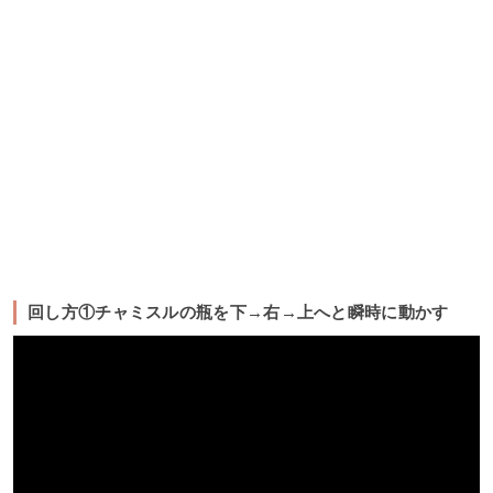
回し方①チャミスルの瓶を下→右→上へと瞬時に動かす