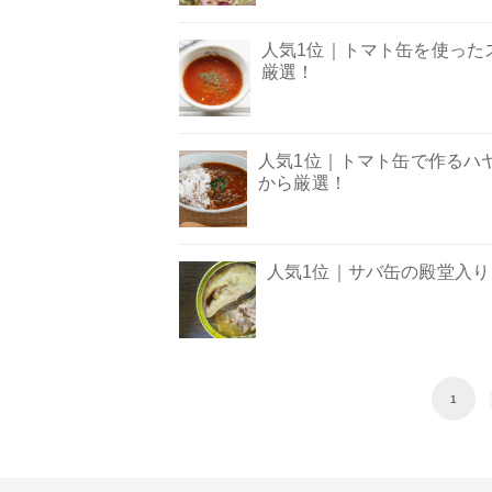
人気1位｜トマト缶を使ったス
厳選！
人気1位｜トマト缶で作るハヤ
から厳選！
人気1位｜サバ缶の殿堂入りレ
1