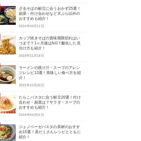
ざるそばの献立に合うおかず25選！
副菜・付け合わせなど天ぷら以外の
おすすめも紹介！
2024年04月11日
カップ焼きそばの賞味期限切れはい
つまで？1ヶ月後はNG？酸化した見
分け方も紹介！
2023年11月18日
ラーメンの残り汁・スープのアレン
ジレシピ13選！美味しい食べ方を紹
介！
2023年10月30日
たらこパスタに合う献立20選！付け
合わせ・副菜は？サラダ・スープの
おすすめも紹介！
2024年04月01日
ジェノベーゼパスタの具材のおすす
め15選！具だくさんレシピとともに
紹介！