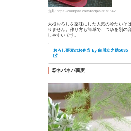
出典:
https://cookpad.com/recipe/3878542
大根おろしを薬味にした人気の冷たいそ
りません。作り方も簡単で、つゆを別の
しやすいです。
おろし蕎麦のお弁当 by 白川友之助503
⑤ネバネバ蕎麦