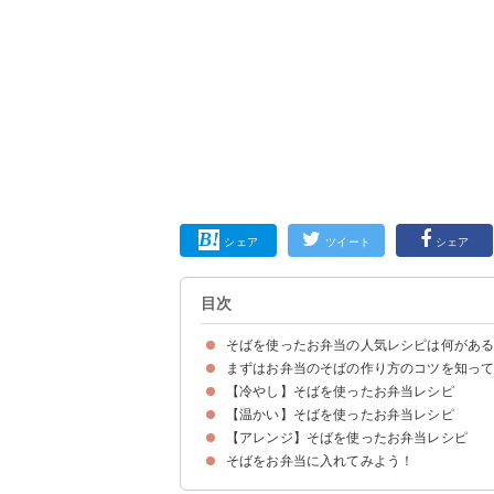
シェア
ツイート
シェア
目次
そばを使ったお弁当の人気レシピは何があ
まずはお弁当のそばの作り方のコツを知っ
【冷やし】そばを使ったお弁当レシピ
①そばの麺がくっつかない・固まらないコツ
②つゆはスープジャーなどの容器にいれる
③麺は一口サイズで薬味と分けて詰める
④前日に作り置きしたら冷蔵庫で保存する
【温かい】そばを使ったお弁当レシピ
①ざるそば風弁当
②天ぷらそばのお弁当
③さっぱりした梅干しそば
④おろしそば
⑤ネバネバ蕎麦
⑥たぬきとろろそば
⑦彩りを良くしたざるそばのお弁当
⑧肉巻きおにぎりでボリューム満点のそば弁当
【アレンジ】そばを使ったお弁当レシピ
①鴨南蛮そば
②瓦そばで作るお弁当
③炒めきのこのみぞれそば
そばをお弁当に入れてみよう！
①そば寿司
②そばいなり
③ナムル風そば
④サラダそば