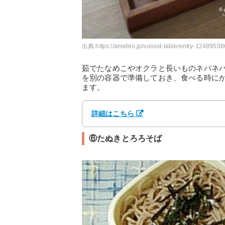
出典:
https://ameblo.jp/soloist-table/entry-1248950
茹でたなめこやオクラと長いものネバネ
を別の容器で準備しておき、食べる時に
ます。
詳細はこちら
⑥たぬきとろろそば