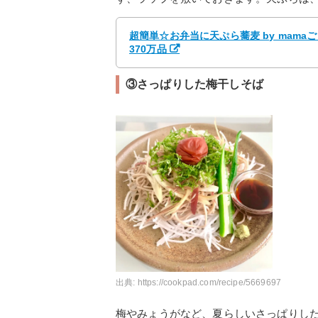
超簡単☆お弁当に天ぷら蕎麦 by mam
370万品
③さっぱりした梅干しそば
出典:
https://cookpad.com/recipe/5669697
梅やみょうがなど、夏らしいさっぱりし