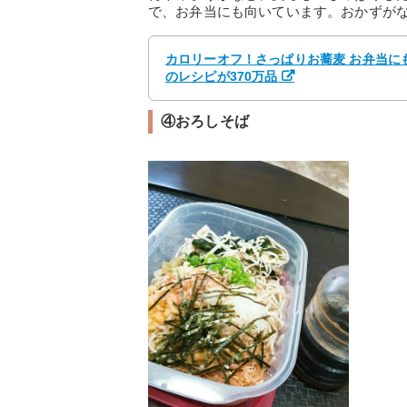
で、お弁当にも向いています。おかずが
カロリーオフ！さっぱりお蕎麦 お弁当にも 
のレシピが370万品
④おろしそば