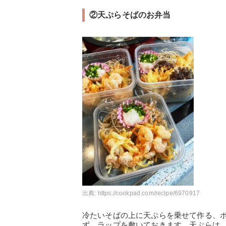
②天ぷらそばのお弁当
出典:
https://cookpad.com/recipe/6970917
冷たいそばの上に天ぷらを乗せて作る、
ず、ラップを敷いておきます。天ぷらは