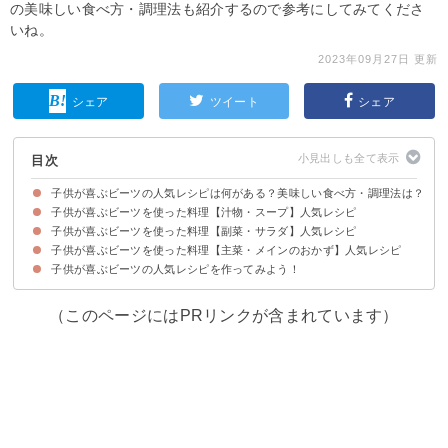
の美味しい食べ方・調理法も紹介するので参考にしてみてくださ
いね。
2023年09月27日 更新
シェア
ツイート
シェア
目次
子供が喜ぶビーツの人気レシピは何がある？美味しい食べ方・調理法は？
子供が喜ぶビーツを使った料理【汁物・スープ】人気レシピ
ビーツの生食は土臭いので加熱調理がおすすめ
子供が喜ぶビーツを使った料理【副菜・サラダ】人気レシピ
①赤ビーツのミラクルポタージュ
②ビーツたっぷり簡単ボルシチ
③鮮やかビーツの冷製スープ
④生ビーツでコンソメスープ
⑤簡単冷製ボルシチ
子供が喜ぶビーツを使った料理【主菜・メインのおかず】人気レシピ
①生ビーツで簡単きんぴら
②モーリシャス風茹でビーツのサラダ
③生ビーツの柚子胡椒酢味噌和え
④ビーツのサラダ
⑤ビーツ入りカラフルポテトサラダ
⑥茹でビーツとアスパラのサラダ
子供が喜ぶビーツの人気レシピを作ってみよう！
①トビウオと茹でビーツのエスカベッシュ
②ビーツ缶詰で簡単鶏むねカレー煮込み
③生ビーツde煮込みハンバーグ
④ビーツの豚肉炒め
⑤茹でビーツとじゃがいものチーズ焼き
⑥赤い茹でビーツカレー
（このページにはPRリンクが含まれています）