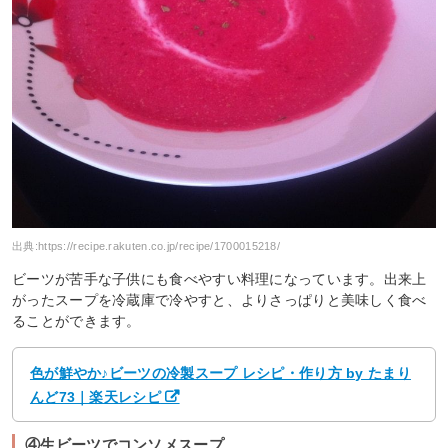
出典:
https://recipe.rakuten.co.jp/recipe/1700015218/
ビーツが苦手な子供にも食べやすい料理になっています。出来上
がったスープを冷蔵庫で冷やすと、よりさっぱりと美味しく食べ
ることができます。
色が鮮やか♪ビーツの冷製スープ レシピ・作り方 by たまり
んど73｜楽天レシピ
④生ビーツでコンソメスープ