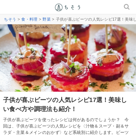
ちそう
>
食・料理
>
野菜
> 子供が喜ぶビーツの人気レシピ17選！美味
子供が喜ぶビーツの人気レシピ17選！美味し
い食べ方や調理法も紹介！
子供が喜ぶビーツを使ったレシピは何があるのでしょうか？ 今
回は、子供が喜ぶビーツの人気レシピを〈汁物＆スープ・副＆サ
ラダ・主菜＆メインのおかず〉など系統別に紹介します。ビーツ