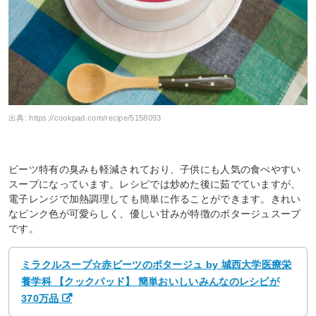
出典:
https://cookpad.com/recipe/5158093
ビーツ特有の臭みも軽減されており、子供にも人気の食べやすい
スープになっています。レシピでは炒めた後に茹でていますが、
電子レンジで加熱調理しても簡単に作ることができます。きれい
なピンク色が可愛らしく、優しい甘みが特徴のポタージュスープ
です。
ミラクルスープ☆赤ビーツのポタージュ by 城西大学医療栄
養学科 【クックパッド】 簡単おいしいみんなのレシピが
370万品