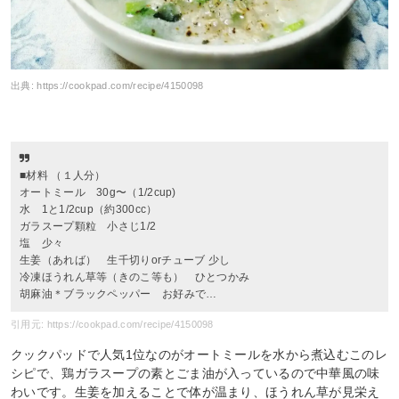
出典:
https://cookpad.com/recipe/4150098
■材料 （１人分）
オートミール 30g〜（1/2cup)
水 1と1/2cup（約300cc）
ガラスープ顆粒 小さじ1/2
塩 少々
生姜（あれば） 生千切りorチューブ 少し
冷凍ほうれん草等（きのこ等も） ひとつかみ
胡麻油＊ブラックペッパー お好みで…
引用元: https://cookpad.com/recipe/4150098
クックパッドで人気1位なのがオートミールを水から煮込むこのレ
シピで、鶏ガラスープの素とごま油が入っているので中華風の味
わいです。生姜を加えることで体が温まり、ほうれん草が見栄え