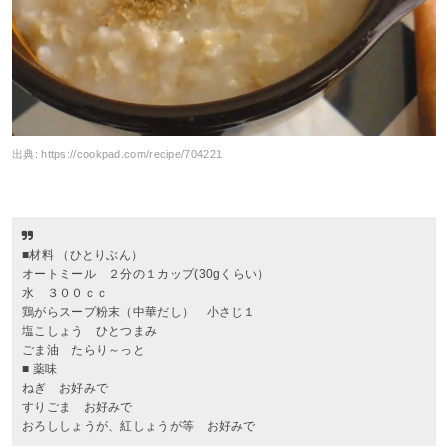
出典:
https://cookpad.com/recipe/704221
■材料 （ひとりぶん）
オートミール ２分の１カップ(30gくらい）
水 ３００ｃｃ
鶏がらスープ粉末（中華だし） 小さじ１
塩こしょう ひとつまみ
ごま油 たらり～っと
■ 薬味
ねぎ お好みで
すりごま お好みで
おろししょうが、紅しょうが等 お好みで