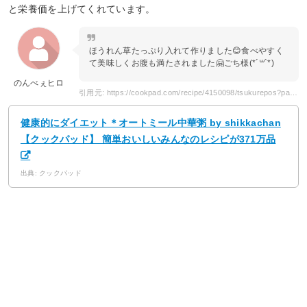
と栄養価を上げてくれています。
ほうれん草たっぷり入れて作りました😊食べやすく
て美味しくお腹も満たされました🤗ごち様(*´꒳`*)
のんべぇヒロ
引用元: https://cookpad.com/recipe/4150098/tsukurepos?page=2
健康的にダイエット＊オートミール中華粥 by shikkachan
【クックパッド】 簡単おいしいみんなのレシピが371万品
出典: クックパッド