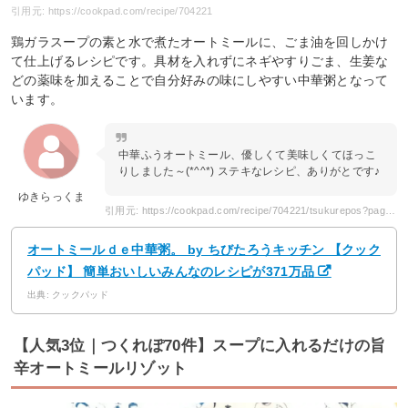
引用元: https://cookpad.com/recipe/704221
鶏ガラスープの素と水で煮たオートミールに、ごま油を回しかけ
て仕上げるレシピです。具材を入れずにネギやすりごま、生姜な
どの薬味を加えることで自分好みの味にしやすい中華粥となって
います。
中華ふうオートミール、優しくて美味しくてほっこ
りしました～(*^^*) ステキなレシピ、ありがとです♪
ゆきらっくま
引用元: https://cookpad.com/recipe/704221/tsukurepos?page=3
オートミールｄｅ中華粥。 by ちびたろうキッチン 【クック
パッド】 簡単おいしいみんなのレシピが371万品
出典: クックパッド
【人気3位｜つくれぽ70件】スープに入れるだけの旨
辛オートミールリゾット