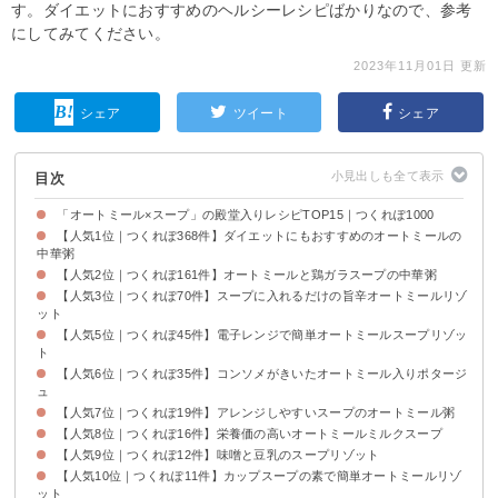
す。ダイエットにおすすめのヘルシーレシピばかりなので、参考
にしてみてください。
2023年11月01日 更新
シェア
ツイート
シェア
目次
「オートミール×スープ」の殿堂入りレシピTOP15｜つくれぽ1000
【人気1位｜つくれぽ368件】ダイエットにもおすすめのオートミールの
中華粥
【人気2位｜つくれぽ161件】オートミールと鶏ガラスープの中華粥
【人気3位｜つくれぽ70件】スープに入れるだけの旨辛オートミールリゾ
ット
【人気5位｜つくれぽ45件】電子レンジで簡単オートミールスープリゾッ
ト
【人気6位｜つくれぽ35件】コンソメがきいたオートミール入りポタージ
ュ
【人気7位｜つくれぽ19件】アレンジしやすいスープのオートミール粥
【人気8位｜つくれぽ16件】栄養価の高いオートミールミルクスープ
【人気9位｜つくれぽ12件】味噌と豆乳のスープリゾット
【人気10位｜つくれぽ11件】カップスープの素で簡単オートミールリゾ
ット