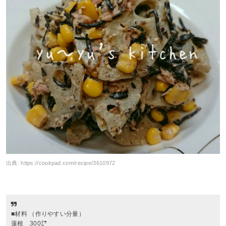
出典:
https://cookpad.com/recipe/3610972
■材料 （作りやすい分量）
蓮根 300㌘