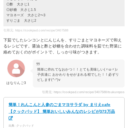
◎酢 大さじ1
◎砂糖 大さじ1.5
マヨネーズ 大さじ2〜3
すりごま 大さじ2
引用元: https://cookpad.com/recipe/3407588
下茹でしたレンコンとにんじんを、すりごまとマヨネーズで和え
るレシピです。醤油と酢と砂糖を合わせた調味料を茹でた野菜に
絡めておくのがポイントで、しっかり味がつきます。
簡単に作れてなおかつ！！とても美味しい(〃ω〃)♪
子供達に おかわりをせがまれる程でした！！必ずリ
ピします(^-^)v
はなりんご3
引用元: https://cookpad.com/recipe/3407588/tsukurepos
簡単！れんこんと人参のごまマヨサラダ by まりえcafe
【クックパッド】 簡単おいしいみんなのレシピが373万品
出典: クックパッド