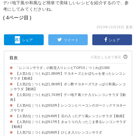
デパ地下風や和風など簡単で美味しいレシピを紹介するので、参
考にしてみてくださいね。
( 4ページ目 )
2023年10月26日 更新
シェア
ツイート
シェア
目次
「レンコンサラダ」の殿堂入りレシピTOP15｜つくれぽ1000
【人気1位｜つくれぽ1,980件】マヨネーズとかぼちゃを使ったレンコン
サラダ【動画】
【人気2位｜つくれぽ1,969件】ポン酢マヨネーズでさっぱり和風レンコ
ンサラダ【動画】
【人気3位｜つくれぽ1,743件】デパ地下風ツナ入りレンコンサラダ【動
画】
【人気4位｜つくれぽ652件】レンコンとベーコンのガーリックマヨネー
ズサラダ
【人気5位｜つくれぽ649件】豆の入ったデリ風レンコンサラダ【動画】
【人気6位｜つくれぽ617件】きゅうりの入ったごま香るレンコンサラダ
【動画】
【人気7位｜つくれぽ580件】ひじき入りレンコンサラダ