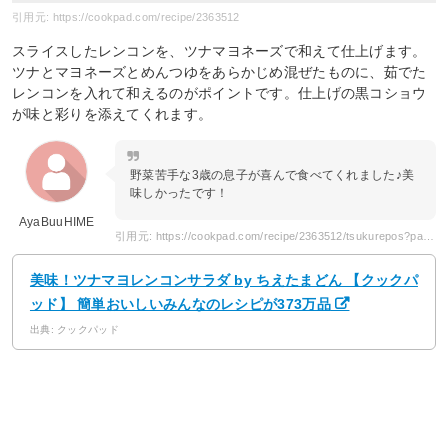
引用元: https://cookpad.com/recipe/2363512
スライスしたレンコンを、ツナマヨネーズで和えて仕上げます。
ツナとマヨネーズとめんつゆをあらかじめ混ぜたものに、茹でた
レンコンを入れて和えるのがポイントです。仕上げの黒コショウ
が味と彩りを添えてくれます。
野菜苦手な3歳の息子が喜んで食べてくれました♪美
味しかったです！
AyaBuuHIME
引用元: https://cookpad.com/recipe/2363512/tsukurepos?page=4
美味！ツナマヨレンコンサラダ by ちえたまどん 【クックパ
ッド】 簡単おいしいみんなのレシピが373万品
出典: クックパッド