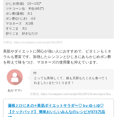
ひじき(乾燥) 10〜15㌘
ツナコーン缶 半缶(40㌘)
ポン酢(蓮根) 大1
ポン酢(ひじき) 小2
マヨネーズ 大1弱
すりごま 大1
炒りごま 好きなだけ
引用元: https://cookpad.com/recipe/3610972
美肌やダイエットに関心が強い人におすすめで、ビタミンもミネ
ラルも豊富です。加熱したレンコンとひじきにあらかじめポン酢
を和えて味をつけ、マヨネーズの使用量も抑えています。
とっても美味しくて、娘も旦那もたくさん食べてく
れました♪またつくります！
あかママ♪
引用元: https://cookpad.com/recipe/3610972/tsukurepos?page=4
蓮根とひじきの✧美肌ダイエットサラダ〜♡ by ゆぅゆ♡
【クックパッド】 簡単おいしいみんなのレシピが373万品