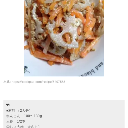
出典:
https://cookpad.com/recipe/3407588
■材料 （2人分）
れんこん 100〜130g
人参 1/2本
◎しょうゆ 大さじ1