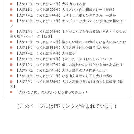
【人気10位｜つくれぽ732件】大根肉そぼろ煮
【人気11位｜つくれぽ720件】大根とひき肉の和風カレー【動画】
【人気12位｜つくれぽ714件】切り干し大根とひき肉のカレー炒め
【人気13位｜つくれぽ667件】ナンプラーが効いてるひき肉と大根のスー
プ
【人気14位｜つくれぽ644件】ネギがなくても作れる鶏ひき肉ともやしの
照り焼きハンバーグ【動画】
【人気15位｜つくれぽ595件】懐かしい味わいの大根とひき肉のあんかけ
【人気16位｜つくれぽ563件】大根と厚揚げのそぼろあんかけ
【人気17位｜つくれぽ460件】大根餃子
【人気18位｜つくれぽ459件】きのこたっぷりおろしハンバーグ
【人気19位｜つくれぽ447件】優しい味わいの大根とひき肉のあんかけ
【人気20位｜つくれぽ441件】大根と里芋のひき肉あんかけ
【人気21位｜つくれぽ381件】ひき肉入りの切り干し大根の煮物
【人気22位｜つくれぽ339件】大根と高野豆腐のひき肉入り常備菜【動
画】
「大根×ひき肉」の人気レシピを作ってみよう！
（このページにはPRリンクが含まれています）