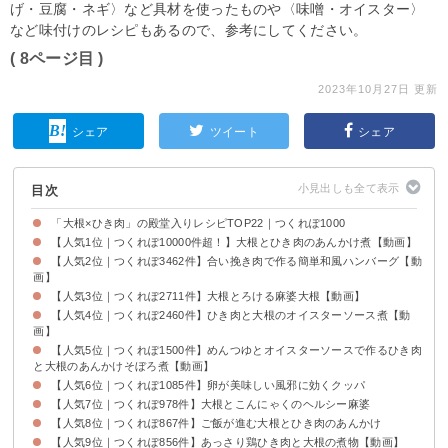
げ・豆腐・ネギ〉など具材を使ったものや〈味噌・オイスター〉
など味付けのレシピもあるので、参考にしてください。
( 8ページ目 )
2023年10月27日 更新
シェア
ツイート
シェア
目次
「大根×ひき肉」の殿堂入りレシピTOP22｜つくれぽ1000
【人気1位｜つくれぽ10000件超！】大根とひき肉のあんかけ煮【動画】
【人気2位｜つくれぽ3462件】合い挽き肉で作る簡単和風ハンバーグ【動
画】
【人気3位｜つくれぽ2711件】大根とろける麻婆大根【動画】
【人気4位｜つくれぽ2460件】ひき肉と大根のオイスターソース煮【動
画】
【人気5位｜つくれぽ1500件】めんつゆとオイスターソースで作るひき肉
と大根のあんかけそぼろ煮【動画】
【人気6位｜つくれぽ1085件】卵が美味しい風邪に効くクッパ
【人気7位｜つくれぽ978件】大根とこんにゃくのヘルシー麻婆
【人気8位｜つくれぽ867件】ご飯が進む大根とひき肉のあんかけ
【人気9位｜つくれぽ856件】あっさり鶏ひき肉と大根の煮物【動画】