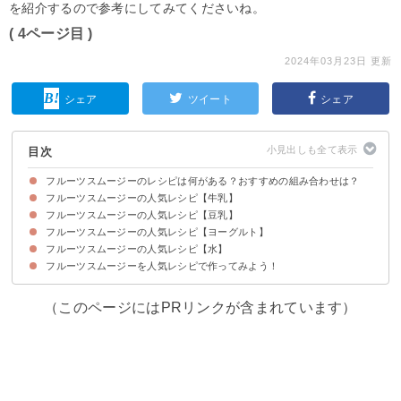
を紹介するので参考にしてみてくださいね。
( 4ページ目 )
2024年03月23日 更新
シェア
ツイート
シェア
目次
フルーツスムージーのレシピは何がある？おすすめの組み合わせは？
フルーツスムージーの人気レシピ【牛乳】
フルーツスムージーを飲む効果は？ダイエットできる？
フルーツスムージーの人気レシピ【豆乳】
①ピタヤと桃とバナナの牛乳スムージー
②バナナと冷凍ブロッコリーの牛乳スムージー
③りんごとミックスベリーとにんじんの牛乳スムージー
④冷凍バナナとりんごの牛乳スムージー
フルーツスムージーの人気レシピ【ヨーグルト】
①いちごの豆乳スムージー
②キウイとバナナの豆乳スムージー
③いちごと野菜の豆乳スムージー
④冷凍ブルーベリーとスイカの豆乳スムージー
⑤いちごとバナナと野菜の豆乳スムージー
⑥オレンジとりんごの豆乳スムージー
フルーツスムージーの人気レシピ【水】
①ダイエットに最適なバナナとブルーベリーのヨーグルトスムージー
②桃とオレンジのヨーグルトスムージー
③スイカとバナナと野菜のヨーグルトスムージー
④ミキサーなしで簡単ミックスベリーのヨーグルトスムージー
フルーツスムージーを人気レシピで作ってみよう！
①グレープフルーツとイチジクのスムージー
②ダイエットに最適な野菜とフルーツのスムージー
③材料2つで簡単キウイとみかんのスムージー
④巨峰とキウイとバナナのスムージー
⑤パイナップルとバナナとパッションフルーツのスムージー
⑥にんじんとりんごのスムージー
⑦桃とバナナとオレンジのスムージー
⑧プチトマトとオレンジのスムージー
（このページにはPRリンクが含まれています）