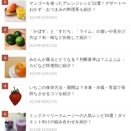
1
マンゴーを使ったアレンジレシピ22選！デザート〜
おかず・おつまみの料理系も紹介！
2023年10月06日
2
「かぼす」と「すだち」「ライム」の違いや見分け
方は？旬・味など比較して紹介！
2024年06月11日
3
みかんが腐るとどうなる？判断基準は？ぶよぶよ・
カビなど特徴別に紹介！
2023年10月19日
4
いちごの保存方法・期間は？冷凍・冷蔵・常温で長
持ちさせるコツを紹介！
2023年09月27日
5
ミックスベリースムージーの人気レシピ30選！ダイ
エット向けの組み合わせを紹介！
2023年10月09日