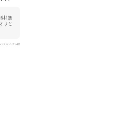
上送料無
オサと
958387253248