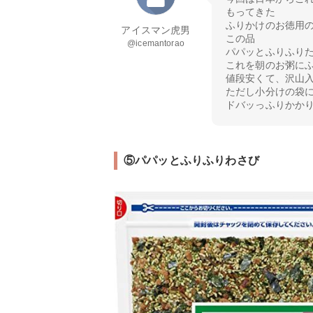
もってきた
ふりかけのお徳用
アイスマン虎男
この品
@icemantorao
パパッとふりふり
これを朝のお粥に
値段安くて、沢山
ただし小分けの袋
ドバッっふりかかり
⑤パパッとふりふりわさび