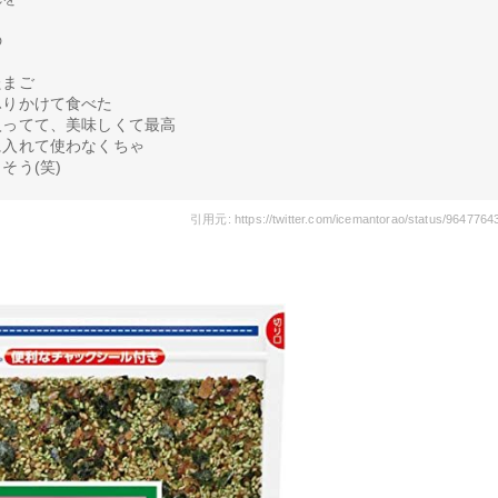
の
たまご
ふりかけて食べた
入ってて、美味しくて最高
に入れて使わなくちゃ
そう(笑)
引用元: https://twitter.com/icemantorao/status/964776