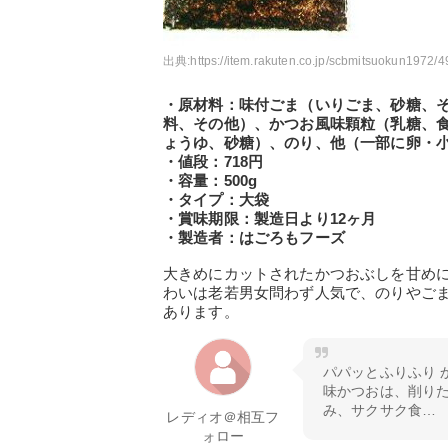
出典:
https://item.rakuten.co.jp/scbmitsuokun1972
・原材料：味付ごま（いりごま、砂糖、
料、その他）、かつお風味顆粒（乳糖、
ょうゆ、砂糖）、のり、他（一部に卵・
・値段：718円
・容量：500g
・タイプ：大袋
・賞味期限：製造日より12ヶ月
・製造者：はごろもフーズ
大きめにカットされたかつおぶしを甘め
わいは老若男女問わず人気で、のりやご
あります。
パパッとふりふり か
味かつおは、削り
み、サクサク食…
レディオ＠相互フ
ォロー