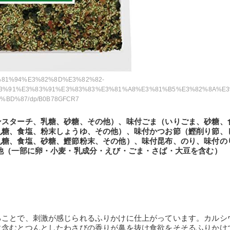
%E3%81%94%E3%82%8D%E3%82%82-
3%91%E3%83%91%E3%83%83%E3%81%A8%E3%81%B5%E3%82%8A%E3
BD%87/dp/B0B78GFCR7
ンスターチ、乳糖、砂糖、その他）、味付ごま（いりごま、砂糖、
乳糖、食塩、粉末しょうゆ、その他）、味付かつお節（鰹削り節、
乳糖、食塩、砂糖、鰹節粉末、その他）、味付昆布、のり、味付の
他（一部に卵・小麦・乳成分・えび・ごま・さば・大豆を含む）
ることで、刺激が感じられるふりかけに仕上がっています。カルシ
に含むとつんとしたわさびの香りが鼻を抜け食欲をそそるふりかけ