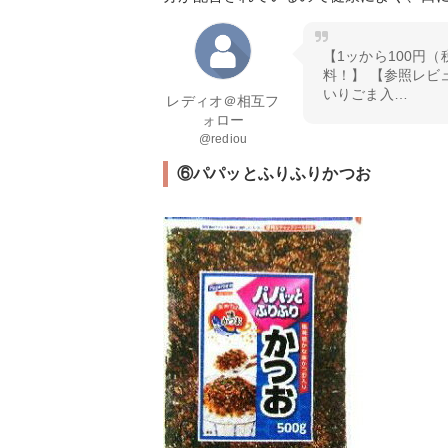
【1ッから100円（
料！】 【参照レ
いりごま入…
レディオ＠相互フ
ォロー
@rediou
⑥パパッとふりふりかつお