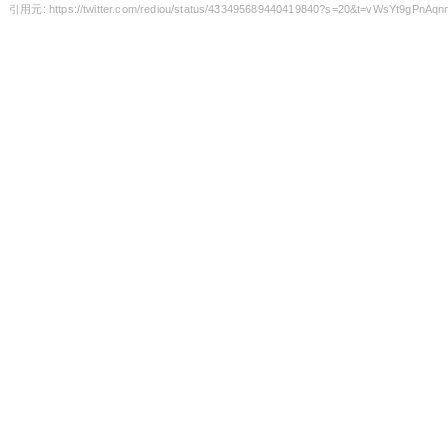
引用元: https://twitter.com/rediou/status/433495689440419840?s=20&t=vWsYt9gPnA