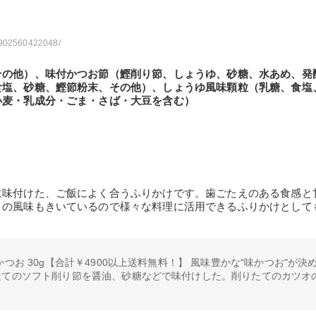
/4902560422048/
その他）、味付かつお節（鰹削り節、しょうゆ、砂糖、水あめ、発
食塩、砂糖、鰹節粉末、その他）、しょうゆ風味顆粒（乳糖、食塩
小麦・乳成分・ごま・さば・大豆を含む）
に味付けた、ご飯によく合うふりかけです。歯ごたえのある食感と
まの風味もきいているので様々な料理に活用できるふりかけとして
つお 30g【合計￥4900以上送料無料！】 風味豊かな“味かつお"が決
たてのソフト削り節を醤油、砂糖などで味付けした。削りたてのカツオ