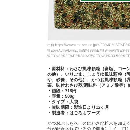
出典:
https://www.amazon.co.jp/%E3%81%AF
%E6%A5%AD%E5%8B%99%E7%94%A8%E3%8
%E3%82%8F%E3%81%95%E3%81%B3-500%EF%
・原材料：わさび風味顆粒（食塩、コー
の他）、いりごま、しょうゆ風味顆粒（
ゆ、砂糖、その他）、かつお風味顆粒（
茶、味付わさび茎/調味料（アミノ酸等）
・値段：718円
・容量：500g
・タイプ：大袋
・賞味期限：製造日より12ヶ月
・製造者：はごろもフーズ
かつおぶしをベースにわさび粉末を加え
分が配合されているので健康によく、口