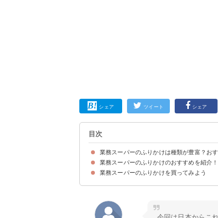
シェア
ツイート
シェア
目次
業務スーパーのふりかけは種類が豊富？お
業務スーパーのふりかけのおすすめを紹介
業務スーパーのふりかけを買ってみよう
①しそわかめ明太子入り
②元祖ぶっかけ韓国のり
③緑黄色野菜ふりかけ
④パパッとふりふりたまご
⑤パパッとふりふりわさび
⑥パパッとふりふりかつお
⑦タナカのふりかけ ミニパック
⑧赤い辛撃！しびれのふりかけ
⑨しその香
今回は日本からこ