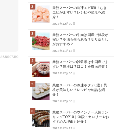
2
業務スーパーの冷凍エビ8選！むき
エビがまずい？レシピや値段を紹
介！
2023年12月30日
3
業務スーパーの牛肉は国産で値段が
安い？冷凍も生もある？切り落とし
がおすすめ？
2023年11月13日
434530107392
4
業務スーパーの雑穀米は中国産でま
ずい？値段は？口コミを徹底調査！
2023年12月06日
5
業務スーパーの冷凍ホタテ6選｜貝
柱が美味しい？レシピや缶詰も紹
介！
2023年12月30日
6
業務スーパーのウインナー人気ラン
キングTOP10｜値段・カロリーやお
すすめの理由も紹介！
2023年12月12日