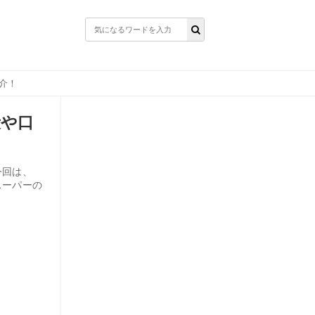
介！
段や口
今回は、
スーパーの