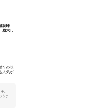
酵調味
、粉末し
甘辛の味
も人気が
め手。
のうま