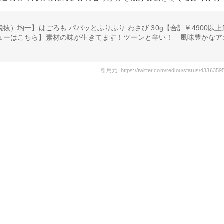
税抜）均一】はごろも パパッとふりふり わさび 30g【合計￥4900以
ビューはこちら】素材の味が生きてます！ツーンと辛い！ 風味豊かなア
引用元: https://twitter.com/rediou/status/433635