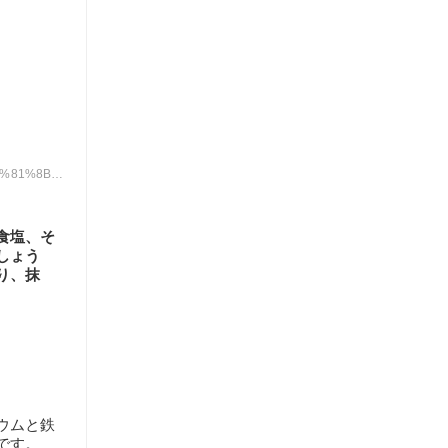
%81%8B%E3%81%91-
食塩、そ
しょう
り、抹
ウムと鉄
です。