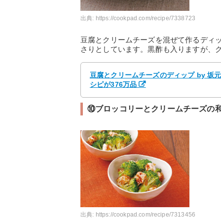
出典:
https://cookpad.com/recipe/7338723
豆腐とクリームチーズを混ぜて作るディ
さりとしています。黒酢も入りますが、
豆腐とクリームチーズのディップ by 坂
シピが376万品
⑩ブロッコリーとクリームチーズの
出典:
https://cookpad.com/recipe/7313456