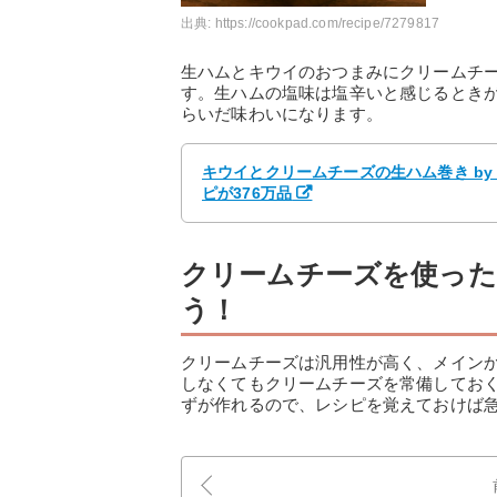
出典:
https://cookpad.com/recipe/7279817
生ハムとキウイのおつまみにクリームチ
す。生ハムの塩味は塩辛いと感じるとき
らいだ味わいになります。
キウイとクリームチーズの生ハム巻き by
ピが376万品
クリームチーズを使っ
う！
クリームチーズは汎用性が高く、メイン
しなくてもクリームチーズを常備してお
ずが作れるので、レシピを覚えておけば