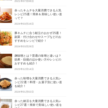
2021年07月08日
余ったキムチを大量消費できる人気
レシピ25選！簡単＆美味しい使い道
って？
2024年03月16日
豚キムチに合う献立のおかず25選！
副菜・付け合わせやスープなどのお
すすめをレシピで紹介！
2024年03月29日
麹味噌とは？普通の味噌と違いは？
効果・効能のほか使い方やレシピの
おすすめも紹介！
2023年12月14日
余った味噌を大量消費できる人気レ
シピ22選！料理・お菓子別に使い道
を紹介！
2024年01月02日
余った納豆を大量消費できる人気レ
シピ27選！簡単で美味しい使い道を