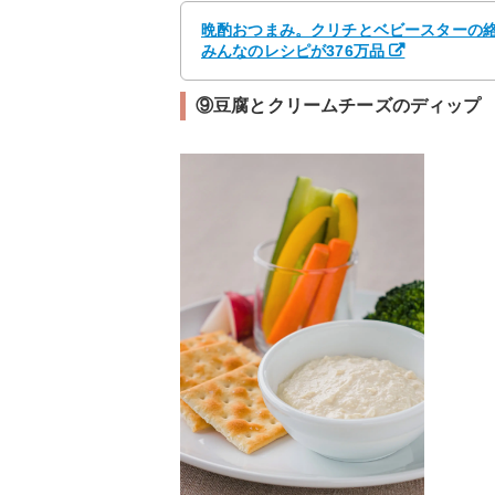
晩酌おつまみ。クリチとベビースターの絡み
みんなのレシピが376万品
⑨豆腐とクリームチーズのディップ