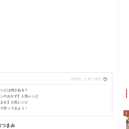
レシピは何がある？
インのおかず】人気レシピ
つまみ】人気レシピ
ュー
子
ラタン
ーズフライ
ダ
ピで作ってみよう！
1
おつまみ