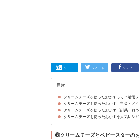
シェア
ツイート
シェア
目次
クリームチーズを使ったおかずって？活用
クリームチーズを使ったおかず【主菜・メ
クリームチーズを使ったおかず【副菜・お
①100gのクリームチーズを使う濃厚ミルクシチ
②朝食におすすめのスタバ風キッシュ
③余ったお餅も活用するクリームチーズの揚げ餃
④イタリアン春巻き
⑤里芋とクリームチーズのコロッケ
⑥かぼちゃのクリームチーズコロッケ
⑦ほんのり甘いさつまいもとクリームチーズのグ
⑧白身魚のクリームチーズフライ
⑨お弁当なら再加熱がおすすめ！ささみの大葉チ
⑩メインにもなる！鶏肉とクリームチーズのサラ
⑪和風明太子ピザ
クリームチーズを使ったおかずを人気レシ
①簡単！クリームチーズのカプレーゼ
②少量でも作れる生ハムとkiriのサラダ
③かぼちゃサラダ
④おしゃれなおつまみのクリチサーモン
⑤クリームチーズと生ハムの生春巻き
⑥デビルドエッグ
⑦たくあんとクリームチーズのカナッペ
⑧クリームチーズとベビースターのおつまみ
⑨豆腐とクリームチーズのディップ
⑩ブロッコリーとクリームチーズの和風サラダ
⑪キウイとクリームチーズのさっぱり生ハム巻き
⑧クリームチーズとベビースターの