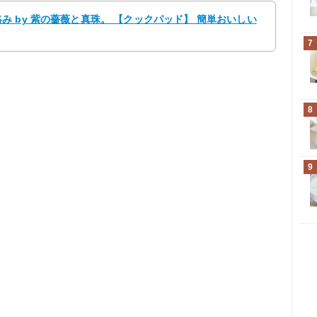
 by 紫の薔薇と真珠。 【クックパッド】 簡単おいしい
7
8
9