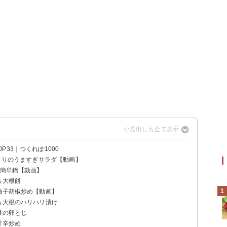
33｜つくれぽ1000
ゅうりのうますぎサラダ【動画】
う簡単鍋【動画】
る大根餅
1
柚子胡椒炒め【動画】
る大根のハリハリ漬け
根の卵とじ
甘辛炒め