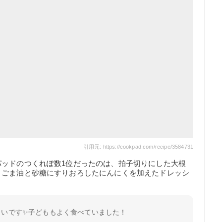
引用元: https://cookpad.com/recipe/3584731
パッドのつくれぽ数1位だったのは、拍子切りにした大根
とごま油と砂糖にすりおろしたにんにくを加えたドレッシ
しいです✨子どももよく食べていました！