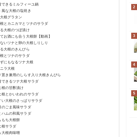
費できるミルフィーユ鍋
2
ト風な大根の塩焼き
な大根グラタン
大根とカニカマとツナのサラダ
きる大根のつぼ漬け
3
きてお酒にも合う大根餅【動画】
らないツナと卵の大根しりしり
きる大根のきんぴら
大根とツナのサラダ
かずにもなるツナ大根
4
豚ニラ大根
作り置き兼用のしらす入り大根きんぴら
費できるツナ大根サラダ
大根の甘酢漬け
5
大根とかいわれのサラダ
すい大根のさっぱりサラダ
根のごま風味サラダ
とハムの和風サラダ
ちもち大根餅
大根サラダ
る大根肉味噌