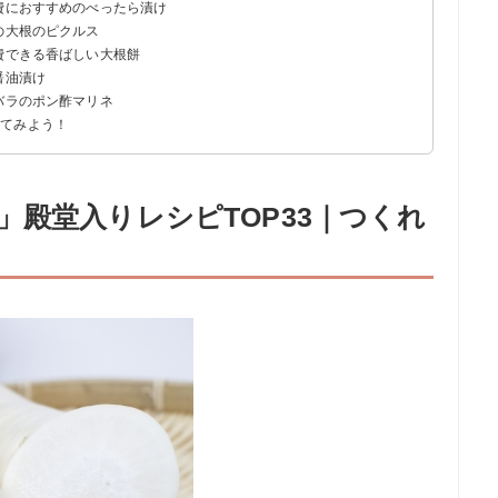
消費におすすめのべったら漬け
の大根のピクルス
費できる香ばしい大根餅
醤油漬け
バラのポン酢マリネ
ってみよう！
」殿堂入りレシピTOP33｜つくれ