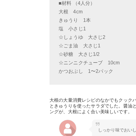
■材料 （4人分）
大根 4cm
きゅうり 1本
塩 小さじ1
☆しょうゆ 大さじ2
☆ごま油 大さじ1
☆砂糖 大さじ1/2
☆ニンニクチューブ 10cm
かつおぶし 1〜2パック
大根の大量消費レシピのなかでもクック
ときゅうりを使ったサラダでした。醤油
ングが、大根によく合い美味しいです。
しっかり味でおい