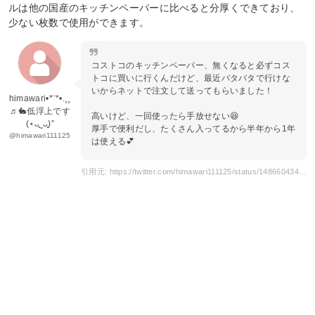
ルは他の国産のキッチンペーパーに比べると分厚くできており、
少ない枚数で使用ができます。
コストコのキッチンペーパー、無くなると必ずコス
トコに買いに行くんだけど、最近バタバタで行けな
いからネットで注文して送ってもらいました！
himawari•*¨*•.¸¸
♬︎🐇低浮上です
高いけど、一回使ったら手放せない😆
(⋆ᴗ͈ˬᴗ͈)”
厚手で便利だし、たくさん入ってるから半年から1年
@himawari111125
は使える💕
引用元: https://twitter.com/himawari111125/status/1486604344333979650