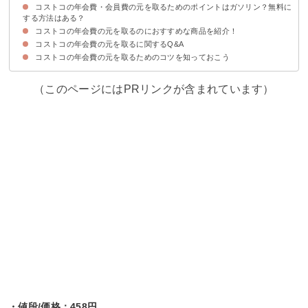
コストコの年会費・会員費の元を取るためのポイントはガソリン？無料に
まずはコストコの年会費・会員費を知ろう
コストコは年会費の代わりに他より1,2割安いのでその分使えば元が取れる
する方法はある？
コストコの年会費の元を取るのにおすすめな商品を紹介！
①コストコグローバルカードで支払う
②コストコがセールをしている時に買い物をする
③コストコでガソリンを入れる
④コストコでタイヤ交換を行う
⑤ふるさと納税を利用する
⑥コストコの年会費保証制度を利用する
⑦大容量のコストコ製品を購入する
コストコの年会費の元を取るに関するQ&A
①さくらどりむね肉
②オイコス
③ディナーロール
④カークランドシグネチャー プレミアムビックロールタオル
⑤生餃子
⑥リンドールアソート
コストコの年会費の元を取るためのコツを知っておこう
①一人暮らしでもコストコの年会費の元を取れる？
②コストコの年会費を取るのに一人暮らしにおすすめの商品は？
（このページにはPRリンクが含まれています）
・値段/価格：458円