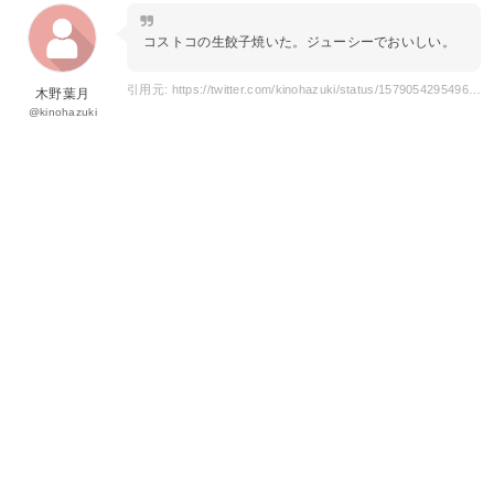
コストコの生餃子焼いた。ジューシーでおいしい。
引用元: https://twitter.com/kinohazuki/status/1579054295496134656
木野葉月
@kinohazuki