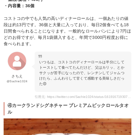
・内容量：36個
コストコの中でも人気の高いディナーロールは、一個あたりの値
段は約13円です。36個と大量に入っており、毎日2個食べても18
日間食べられることになります。一般的なロールパンにより7円ほ
どのお得ですが、毎月1袋購入すると、年間で3000円程度お得に
食べられます。
いつもは、コストコのディナーロールは半分にして
トーストして食べてたんだけど、父はカリッ、とか
サクッが苦手になったので、レンチンしてジャムつ
さちえ
けたら、ふんわりして甘くて感動する美味しさだっ
@Sachie1024
た😍
引用元: https://twitter.com/Sachie1024/status/1619167193073352706
④カークランドシグネチャー プレミアムビックロールタオ
ル