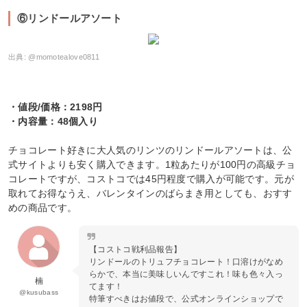
⑥リンドールアソート
出典:
@momotealove0811
・値段/価格：2198円
・内容量：48個入り
チョコレート好きに大人気のリンツのリンドールアソートは、公
式サイトよりも安く購入できます。1粒あたりが100円の高級チョ
コレートですが、コストコでは45円程度で購入が可能です。元が
取れてお得なうえ、バレンタインのばらまき用としても、おすす
めの商品です。
【コストコ戦利品報告】
リンドールのトリュフチョコレート！口溶けがなめ
らかで、本当に美味しいんですこれ！味も色々入っ
楠
てます！
@kusubass
特筆すべきはお値段で、公式オンラインショップで