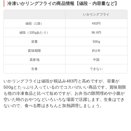
冷凍いかリングフライの商品情報【値段・内容量など】
いかリングフライ
値段（1袋）
483円
値段（100gあたり）
96.6円
容量
500g
賞味期限
約1年
原産地
中国
生食
できない
いかリングフライは値段が税込み483円と高めですが、容量が
500gとたっぷり入っているのでコスパのいい商品です。賞味期限
も他の冷凍食品と比べて短めですが、お弁当の隙間埋めや小腹が
空いた時のおやつなどいろいろな場面で活躍します。生食はでき
ないので、食べる際はきちんと加熱調理しましょう。