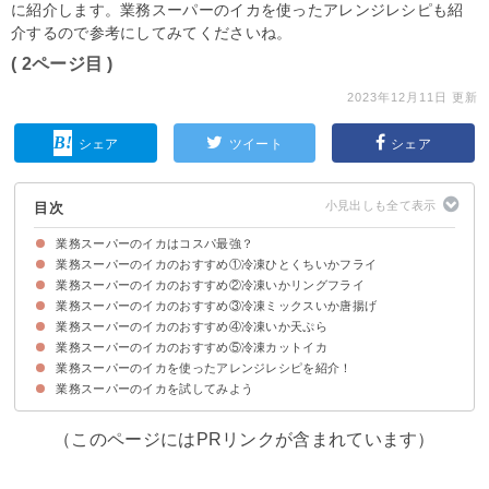
に紹介します。業務スーパーのイカを使ったアレンジレシピも紹
介するので参考にしてみてくださいね。
( 2ページ目 )
2023年12月11日 更新
シェア
ツイート
シェア
目次
業務スーパーのイカはコスパ最強？
業務スーパーのイカのおすすめ①冷凍ひとくちいかフライ
業務スーパーのイカの値段など商品情報
業務スーパーのイカのおすすめ②冷凍いかリングフライ
冷凍ひとくちいかフライの商品情報【値段・内容量など】
冷凍ひとくちいかフライのカロリー・糖質など栄養成分
冷凍ひとくちいかフライの味・食感
冷凍ひとくちいかフライのおすすめの食べ方
業務スーパーのイカのおすすめ③冷凍ミックスいか唐揚げ
冷凍いかリングフライの商品情報【値段・内容量など】
冷凍いかリングフライのカロリー・糖質など栄養成分
冷凍いかリングフライの味・食感
冷凍いかリングフライのおすすめの食べ方
業務スーパーのイカのおすすめ④冷凍いか天ぷら
冷凍ミックスいか唐揚げの商品情報【値段・内容量など】
冷凍ミックスいか唐揚げのカロリー・糖質など栄養成分
冷凍ミックスいか唐揚げの味・食感
冷凍ミックスいか唐揚げのおすすめの食べ方
業務スーパーのイカのおすすめ⑤冷凍カットイカ
冷凍いか天ぷらの商品情報【値段・内容量など】
冷凍いか天ぷらのカロリー・糖質など栄養成分
冷凍いか天ぷらの味・食感
冷凍いか天ぷらのおすすめの食べ方
業務スーパーのイカを使ったアレンジレシピを紹介！
冷凍カットイカの商品情報【値段・内容量など】
冷凍カットイカのカロリー・糖質など栄養成分
冷凍カットイカの味・食感
冷凍カットイカのおすすめの食べ方
業務スーパーのイカを試してみよう
①イカメンチ
②イカとほうれん草の甘辛炒め
③イカと豆腐の煮物
④簡単オードブル
⑤イカの豆腐詰め
（このページにはPRリンクが含まれています）