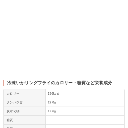
冷凍いかリングフライのカロリー・糖質など栄養成分
カロリー
136kcal
タンパク質
12.0g
炭水化物
17.6g
糖質
‐