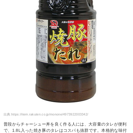
出典:
https://item.rakuten.co.jp/monone/4973922003342/
普段からチャーシュー丼を良く作る人には、大容量のタレが便利
で、1.8L入った焼き豚のタレはコスパも抜群です。本格的な味付