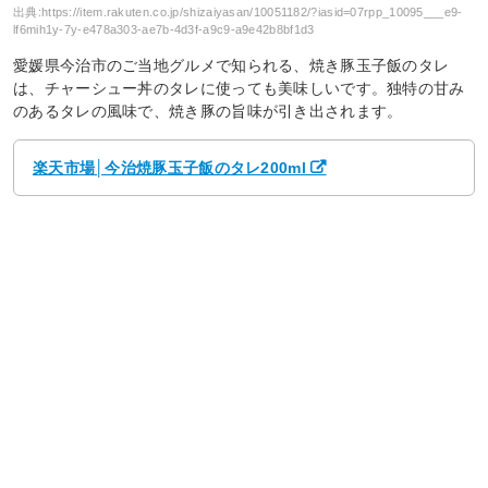
出典:
https://item.rakuten.co.jp/shizaiyasan/10051182/?iasid=07rpp_10095___e9-
lf6mih1y-7y-e478a303-ae7b-4d3f-a9c9-a9e42b8bf1d3
愛媛県今治市のご当地グルメで知られる、焼き豚玉子飯のタレ
は、チャーシュー丼のタレに使っても美味しいです。独特の甘み
のあるタレの風味で、焼き豚の旨味が引き出されます。
楽天市場│今治焼豚玉子飯のタレ200ml