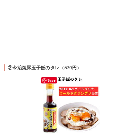
②今治焼豚玉子飯のタレ（570円）
Save