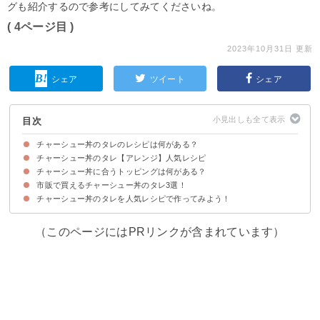
グも紹介するので参考にしてみてくださいね。
( 4ページ目 )
2023年10月31日 更新
シェア
ツイート
シェア
目次
チャーシュー丼のタレのレシピは何がある？
チャーシュー丼のタレ【アレンジ】人気レシピ
基本的なチャーシュー丼のタレ
チャーシュー丼に合うトッピングは何がある？
①にんにく風味のチャーシュー丼
②はちみつで甘みを出したチャーシュー丼
③ごま油でおつまみにもなるチャーシュー丼
④レンジで簡単鶏チャーシュー丼
⑤ネクターで作るタレでプロ風のチャーシュー丼
⑥ザラメでコク足し絶品チャーシュー丼
⑦めんつゆで簡単焼豚丼
市販で買えるチャーシュー丼のタレ3選！
①ネギ
②温泉卵
③もやし
④メンマ
⑤マヨネーズ
⑥大根おろし
⑦キムチ
チャーシュー丼のタレを人気レシピで作ってみよう！
①本気豚記チャーシュー専用たれ（200円）
②今治焼豚玉子飯のタレ（570円）
③サンダイナー食品 焼豚のたれ（2330円）
（このページにはPRリンクが含まれています）