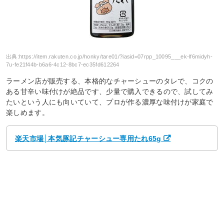
出典:
https://item.rakuten.co.jp/honky/tare01/?iasid=07rpp_10095___ek-lf6midyh-
7u-fe21f44b-b6a6-4c12-8bc7-ec35fd612264
ラーメン店が販売する、本格的なチャーシューのタレで、コクの
ある甘辛い味付けが絶品です、少量で購入できるので、試してみ
たいという人にも向いていて、プロが作る濃厚な味付けが家庭で
楽しめます。
楽天市場│本気豚記チャーシュー専用たれ65g