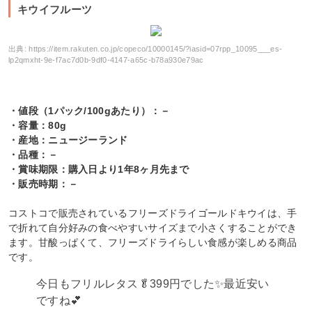
キウイフルーツ
出典:
https://item.rakuten.co.jp/copeco/10000145/?iasid=07rpp_10095___es-
lp2qmxht-9e-f7ac7d0b-9df0-4147-a65c-b78a930e79ac
・値段（1パック/100gあたり）：－
・容量：80g
・産地：ニュージーランド
・品種：－
・賞味期限：購入日より1年8ヶ月先まで
・販売時期：－
コストコで販売されているフリーズドライゴールドキウイは、手
で折れて自分好みの食べやすいサイズまで小さくすることができ
ます。甘酸っぱくて、フリーズドライらしい食感が楽しめる商品
です。
今日もフリルレタス🥬399円でした✨最近安い
ですね💕