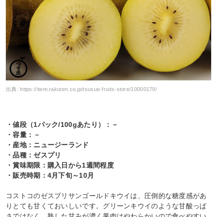
出典:
https://item.rakuten.co.jp/tsusue-fruits-store/10000179/
・値段（1パック/100gあたり）：－
・容量：－
・産地：ニュージーランド
・品種：ゼスプリ
・賞味期限：購入日から1週間程度
・販売時期：4月下旬～10月
コストコのゼスプリサンゴールドキウイは、圧倒的な糖度感があ
りとても甘くておいしいです。グリーンキウイのような甘酸っぱ
さではなく、熟した甘みが濃く果肉はやわらかいので食べやすい