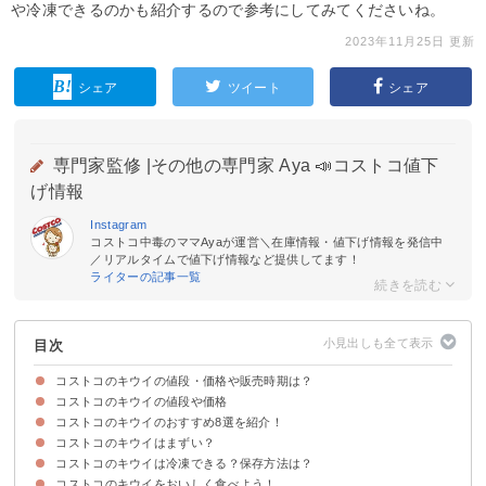
や冷凍できるのかも紹介するので参考にしてみてくださいね。
2023年11月25日 更新
シェア
ツイート
シェア
専門家監修 |
その他の専門家 Aya 📣コストコ値下
げ情報
Instagram
コストコ中毒のママAyaが運営＼在庫情報・値下げ情報を発信中
／リアルタイムで値下げ情報など提供してます！
ライターの記事一覧
目次
コストコのキウイの値段・価格や販売時期は？
コストコのキウイの値段や価格
コストコのキウイのおすすめ8選を紹介！
コストコのキウイの販売時期
コストコのキウイはまずい？
①ゼスプリ グリーンキウイ
②ゼスプリ ルビーレッドキウイ
③ゼスプリ オーガニックグリーンキウイ
④ゼスプリ サンゴールドキウイ
⑤アメリカ産ベビーキウイ
⑥ニュージーランド産ベビーキウイ
⑦パラダイスグリーン ドライキウイ
⑧New Zealand Apple Products フリーズドライ ゴールドキウイフルーツ
コストコのキウイは冷凍できる？保存方法は？
コストコのキウイが美味しいという人の意見
コストコのキウイがまずいという人の意見
コストコのキウイをおいしく食べよう！
コストコのキウイの冷凍保存方法
コストコのキウイの冷蔵保存方法