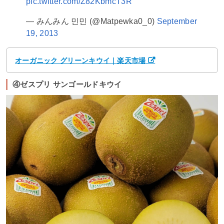
pic.twitter.com/Z82KbmcT3R
— みんみん 민민 (@Matpewka0_0)
September
19, 2013
オーガニック グリーンキウイ｜楽天市場
④ゼスプリ サンゴールドキウイ