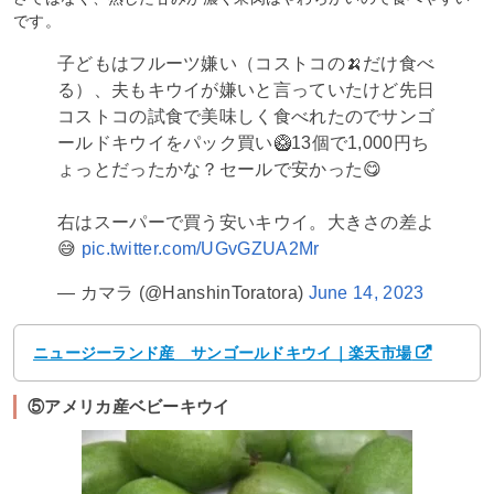
です。
子どもはフルーツ嫌い（コストコの🍌だけ食べ
る）、夫もキウイが嫌いと言っていたけど先日
コストコの試食で美味しく食べれたのでサンゴ
ールドキウイをパック買い🥝13個で1,000円ち
ょっとだったかな？セールで安かった😋
右はスーパーで買う安いキウイ。大きさの差よ
😅
pic.twitter.com/UGvGZUA2Mr
— カマラ (@HanshinToratora)
June 14, 2023
ニュージーランド産 サンゴールドキウイ｜楽天市場
⑤アメリカ産ベビーキウイ