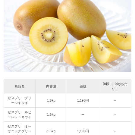
値段（100gあた
商品名
内容量
値段
り）
ゼスプリ グリ
1.6kg
1,198円
－
ーンキウイ
ゼスプリ ルビ
1.6kg
ー
－
ーレッドキウイ
ゼスプリ オー
ガニックグリー
1.6kg
1,198円
－