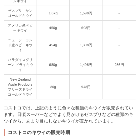
ンキウイ
ゼスプリ サン
1.6kg
1,598円
－
ゴールドキウイ
アメリカ産ベビ
450g
698円
－
ーキウイ
ニュージーラン
ド産ベビーキウ
454g
1,398円
－
イ
パラダイスグリ
ーン ドライキウ
680g
1,498円
286円
イ
New Zealand
Apple Products
80g
948円
-
フリーズドライ
ゴールドキウイ
コストコでは、上記のように色々な種類のキウイが販売されてい
ます。日頃スーパーなどでよく見かけるゼスプリなどの種類のキ
ウイから、あまり目にしないキウイが置かれています。
コストコのキウイの販売時期