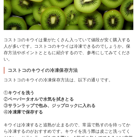
コストコのキウイは量がたくさん入っていて値段が安く購入する
人が多いです。コストコのキウイは冷凍できるのでしょうか。保
存方法やポイントとともに紹介するので、参考にしてみてくださ
い。
コストコのキウイの冷凍保存方法
コストコのキウイの冷凍保存方法は、以下の通りです。
①
キウイを洗う
②
ペーパータオルで水気を拭きとる
③
サランラップで包み、ジップロックに入れる
④
冷凍庫で保存する
キウイは冷凍すると追熟が止まるので、常温で熟すのを待ってか
ら冷凍するのがおすすめです。キウイを洗う際は皮ごと洗ってく