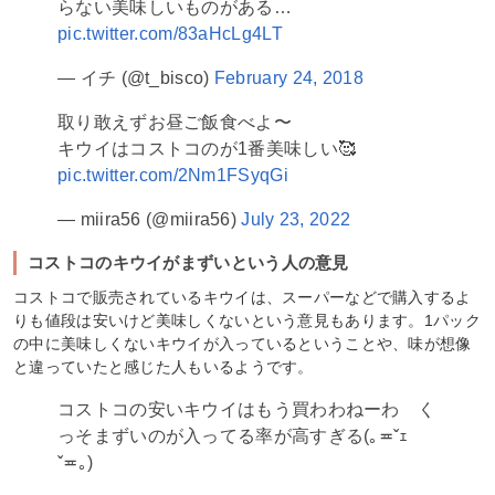
らない美味しいものがある…
pic.twitter.com/83aHcLg4LT
— イチ (@t_bisco)
February 24, 2018
取り敢えずお昼ご飯食べよ〜
キウイはコストコのが1番美味しい🥰
pic.twitter.com/2Nm1FSyqGi
— miira56 (@miira56)
July 23, 2022
コストコのキウイがまずいという人の意見
コストコで販売されているキウイは、スーパーなどで購入するよ
りも値段は安いけど美味しくないという意見もあります。1パック
の中に美味しくないキウイが入っているということや、味が想像
と違っていたと感じた人もいるようです。
コストコの安いキウイはもう買わわねーわ く
っそまずいのが入ってる率が高すぎる(｡≖ˇｪ
ˇ≖｡)