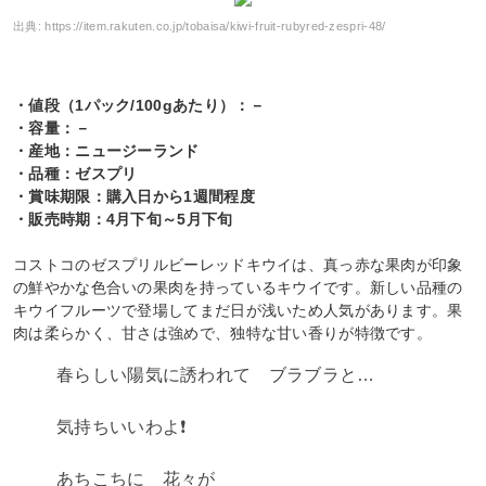
出典:
https://item.rakuten.co.jp/tobaisa/kiwi-fruit-rubyred-zespri-48/
・値段（1パック/100gあたり）：－
・容量：－
・産地：ニュージーランド
・品種：ゼスプリ
・賞味期限：購入日から1週間程度
・販売時期：4月下旬～5月下旬
コストコのゼスプリルビーレッドキウイは、真っ赤な果肉が印象
の鮮やかな色合いの果肉を持っているキウイです。新しい品種の
キウイフルーツで登場してまだ日が浅いため人気があります。果
肉は柔らかく、甘さは強めで、独特な甘い香りが特徴です。
春らしい陽気に誘われて ブラブラと…
気持ちいいわよ❗️
あちこちに 花々が