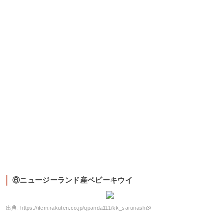
⑥ニュージーランド産ベビーキウイ
出典:
https://item.rakuten.co.jp/qpanda111/kk_sarunashi3/