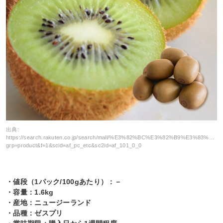
出典:
https://search.rakuten.co.jp/search/mall/%E3%82%BC%E3%82%B9%
grp=product&f=1&scid=af_pc_etc&sc2id=af_101_0_0
・値段（1パック/100gあたり）：－
・容量：1.6kg
・産地：ニュージーランド
・品種：ゼスプリ