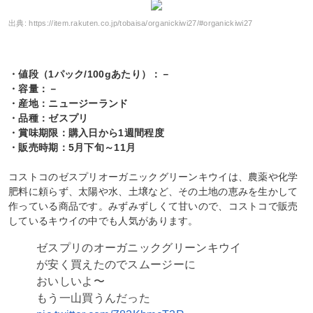
出典:
https://item.rakuten.co.jp/tobaisa/organickiwi27/#organickiwi27
・値段（1パック/100gあたり）：－
・容量：－
・産地：ニュージーランド
・品種：ゼスプリ
・賞味期限：購入日から1週間程度
・販売時期：5月下旬～11月
コストコのゼスプリオーガニックグリーンキウイは、農薬や化学
肥料に頼らず、太陽や水、土壌など、その土地の恵みを生かして
作っている商品です。みずみずしくて甘いので、コストコで販売
しているキウイの中でも人気があります。
ゼスプリのオーガニックグリーンキウイ
が安く買えたのでスムージーに
おいしいよ〜
もう一山買うんだった