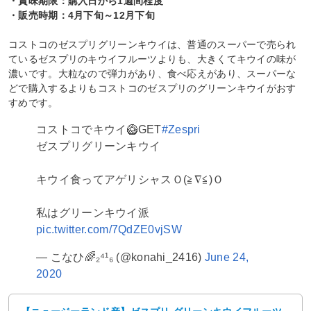
・賞味期限：購入日から1週間程度
・販売時期：4月下旬～12月下旬
コストコのゼスプリグリーンキウイは、普通のスーパーで売られ
ているゼスプリのキウイフルーツよりも、大きくてキウイの味が
濃いです。大粒なので弾力があり、食べ応えがあり、スーパーな
どで購入するよりもコストコのゼスプリのグリーンキウイがおす
すめです。
コストコでキウイ🥝GET
#Zespri
ゼスプリグリーンキウイ
キウイ食ってアゲリシャスＯ(≧∇≦)Ｏ
私はグリーンキウイ派
pic.twitter.com/7QdZE0vjSW
— こなひ🌈₂⁴¹₆ (@konahi_2416)
June 24,
2020