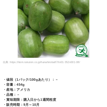
出典:
https://item.rakuten.co.jp/hanahiroba87/tn01-352n001-08/
・値段（1パック/100gあたり）：－
・容量：454g
・産地：アメリカ
・品種：－
・賞味期限：購入日から1週間程度
・販売時期：9月～10月