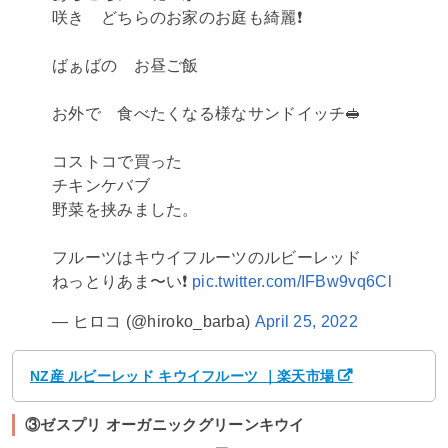
咲き どちらのお家のお庭も綺麗❗️
ばぁばの お昼ご飯
お外で 食べたくなる様なサンドイッチ🥪
コストコで買った
チキンケバブ
野菜を挟みました。
フルーツはキウイフルーツのルビーレッド
ねっとりあま〜い❗️
pic.twitter.com/IFBw9vq6Cl
— ヒロコ (@hiroko_barba)
April 25, 2022
NZ産 ルビーレッド キウイフルーツ ｜楽天市場
③ゼスプリ オーガニックグリーンキウイ