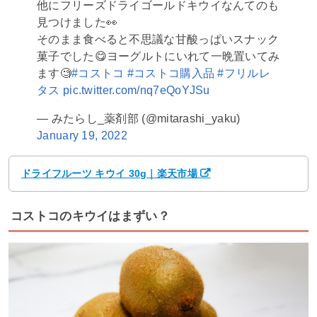
他にフリーズドライゴールドキウイなんてのも
見つけました👀
そのまま食べると不思議な甘酸っぱいスナック
菓子でした😋ヨーグルトにいれて一晩置いてみ
ます🧐
#コストコ
#コストコ購入品
#フリルレ
タス
pic.twitter.com/nq7eQoYJSu
— みたらし_薬剤部 (@mitarashi_yaku)
January 19, 2022
ドライフルーツ キウイ 30g｜楽天市場
コストコのキウイはまずい？