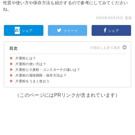
性質や使い方や保存方法も紹介するので参考にしてみてください
ね。
2023年03月25日 更新
シェア
ツイート
シェア
目次
片栗粉とは？
片栗粉の使い方は？
片栗粉の原料は「でんぷん」で主成分は炭水化物
糊化する性質がある
片栗粉と小麦粉・コンスターチの違いは？
①とろみ付けに使う
②旨味を閉じ込める
③入浴剤にする
④ネイルに使う
⑤グリルなどの掃除に使う
片栗粉の賞味期限・保存方法は？
片栗粉と小麦粉の違い
片栗粉とコンスターチの違い
小麦アレルギーの場合は片栗粉・コーンスターチで代用がおすすめ
片栗粉をうまく使おう
片栗粉の賞味期限の目安
片栗粉は冷凍庫で保存するのがおすすめ
（このページにはPRリンクが含まれています）