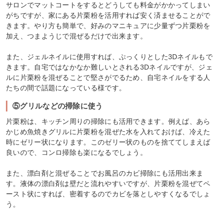
サロンでマットコートをするとどうしても料金がかかってしまい
がちですが、家にある片栗粉を活用すれば安く済ませることがで
きます。やり方も簡単で、好みのマニキュアに少量ずつ片栗粉を
加え、つまようじで混ぜるだけで出来ます。
また、ジェルネイルに使用すれば、ぷっくりとした3Dネイルもで
きます。自宅ではなかなか難しいとされる3Dネイルですが、ジェ
ルに片栗粉を混ぜることで堅さがでるため、自宅ネイルをする人
たちの間で話題になっている様です。
⑤グリルなどの掃除に使う
片栗粉は、キッチン周りの掃除にも活用できます。例えば、あら
かじめ魚焼きグリルに片栗粉を混ぜた水を入れておけば、冷えた
時にゼリー状になります。このゼリー状のものを捨ててしまえば
良いので、コンロ掃除も楽になるでしょう。
また、漂白剤と混ぜることでお風呂のカビ掃除にも活用出来ま
す。液体の漂白剤は壁だと流れやすいですが、片栗粉を混ぜてペ
ースト状にすれば、密着するのでカビを落としやすくなるでしょ
う。