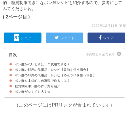
的・糖質制限向き〉なポン酢レシピも紹介するので、参考にして
みてくださいね。
( 2ページ目 )
2022年12月11日 更新
シェア
ツイート
シェア
目次
ポン酢がないときは…？代用できる？
ポン酢の即席の代用品・レシピ【醤油を使う場合】
ポン酢の即席の代用品・レシピ【めんつゆを使う場合】
①醤油・酢
②醤油・酢・みりん
③醤油・レモン汁・酢
④醤油・レモン汁
⑤醤油・レモン汁・みりん・酒
ポン酢を本格的に自家製で作るには？
①めんつゆ・酢
②めんつゆ・酢・みりん
③めんつゆ・酢・レモン汁
④めんつゆ・みりん・レモン汁
糖質制限ポン酢の作り方も紹介！
材料
手順・方法
ポン酢がなくても大丈夫
材料
手順・方法
（このページにはPRリンクが含まれています）