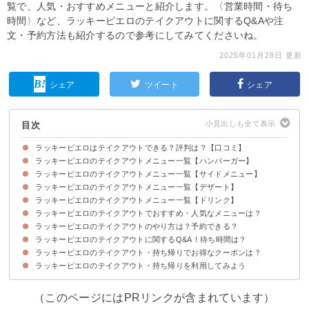
覧で、人気・おすすめメニューと紹介します。〈営業時間・待ち
時間〉など、ラッキーピエロのテイクアウトに関するQ&Aや注
文・予約方法も紹介するので参考にしてみてくださいね。
2025年01月28日 更新
シェア
ツイート
シェア
目次
ラッキーピエロはテイクアウトできる？評判は？【口コミ】
ラッキーピエロのテイクアウトメニュー一覧【ハンバーガー】
ラッキーピエロはテイクアウトできる！
ラッキーピエロのテイクアウトメニュー一覧【サイドメニュー】
ラッキーピエロのテイクアウトメニュー一覧【デザート】
ラッキーピエロのテイクアウトメニュー一覧【ドリンク】
ラッキーピエロのテイクアウトでおすすめ・人気なメニューは？
ラッキーピエロのテイクアウトのやり方は？予約できる？
ラッキーピエロのテイクアウトに関するQ&A！待ち時間は？
ラッキーピエロのテイクアウト・持ち帰りでお得なクーポンは？
Q1、持ち帰りの営業時間は？何時から・何時まで？
Q2、対応している支払い方法は？
Q3、テイクアウトの待ち時間はどれくらい？
ラッキーピエロのテイクアウト・持ち帰りを利用してみよう
（このページにはPRリンクが含まれています）