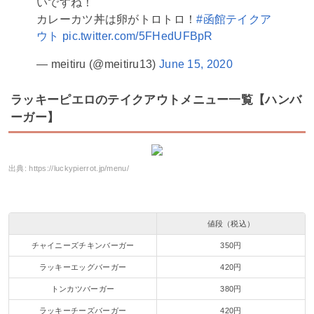
いですね！
カレーカツ丼は卵がトロトロ！
#函館テイクア
ウト
pic.twitter.com/5FHedUFBpR
— meitiru (@meitiru13)
June 15, 2020
ラッキーピエロのテイクアウトメニュー一覧【ハンバ
ーガー】
出典:
https://luckypierrot.jp/menu/
値段（税込）
チャイニーズチキンバーガー
350円
ラッキーエッグバーガー
420円
トンカツバーガー
380円
ラッキーチーズバーガー
420円