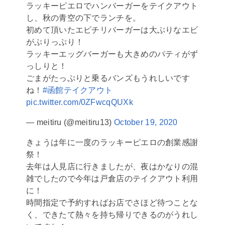
ラッキーピエロでハンバーガーをテイクアウト
し、秋の青空の下でランチを。
初めて頂いたエビチリバーガーは大ぶりなエビ
がぷりっぷり！
ラッキーエッグバーガーも大きめのパティがず
っしりと！
ごまがたっぷりと乗るバンズもうれしいです
ね！
#函館テイクアウト
pic.twitter.com/0ZFwcqQUXk
— meitiru (@meitiru13)
October 19, 2020
きょうは年に一度のラッキーピエロの創業感謝
祭！
去年は人見店に行きましたが、夜はかなりの混
雑でしたので今年は戸倉店のテイクアウト利用
に！
時間指定で予約すればお店でさほど待つことな
く、できたて熱々を持ち帰りできるのがうれし