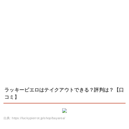
ラッキーピエロはテイクアウトできる？評判は？【口
コミ】
出典:
https://luckypierrot.jp/shop/bayarea/