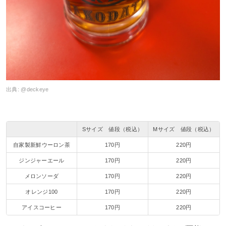
出典:
@deckeye
Sサイズ 値段（税込）
Mサイズ 値段（税込）
自家製新鮮ウーロン茶
170円
220円
ジンジャーエール
170円
220円
メロンソーダ
170円
220円
オレンジ100
170円
220円
アイスコーヒー
170円
220円