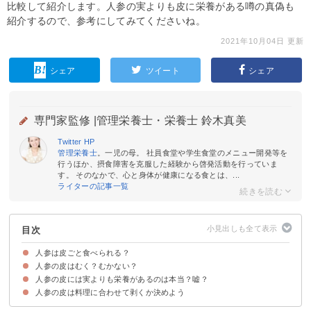
比較して紹介します。人参の実よりも皮に栄養がある噂の真偽も
紹介するので、参考にしてみてくださいね。
2021年10月04日 更新
シェア
ツイート
シェア
専門家監修 |
管理栄養士・栄養士 鈴木真美
Twitter
HP
管理栄養士
。一児の母。 社員食堂や学生食堂のメニュー開発等を
行うほか、摂食障害を克服した経験から啓発活動を行っていま
す。 そのなかで、心と身体が健康になる食とは、...
ライターの記事一覧
目次
人参は皮ごと食べられる？
人参の皮はむく？むかない？
人参の皮はとても薄い
農薬の心配もない
人参の皮には実よりも栄養があるのは本当？嘘？
人参の皮をむくメリット
人参の皮をむかないメリット
人参の皮は料理に合わせて剥くか決めよう
特に皮に栄養が多いわけではない