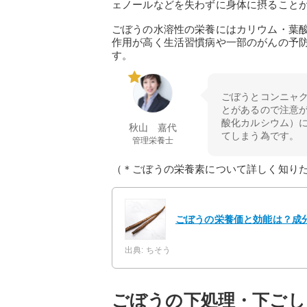
ェノールなどを失わずに身体に摂ること
ごぼうの水溶性の栄養にはカリウム・葉
作用が高く生活習慣病や一部のがんの予
す。
ごぼうとコンニャ
とがあるので注意
酸化カルシウム）
秋山 嘉代
てしまう為です。
管理栄養士
（＊ごぼうの栄養素について詳しく知り
ごぼうの栄養価と効能は？成
出典: ちそう
ごぼうの下処理・下ごし