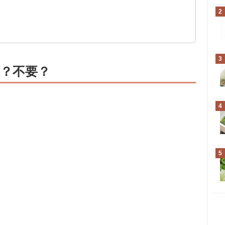
2
3
？不要？
4
5