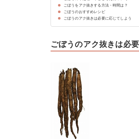
ごぼうをアク抜きする方法・時間は？
ごぼうの洗い方｜包丁の背で表面を削ぐ方法
ごぼうの洗い方｜アルミホイルを使う方法
ごぼうのささがきの作り方
ごぼうのおすすめレシピ
①水につけてアク抜きする方法・時間
②酢水につけてアク抜きする方法・時間
③レンジで茹でてアク抜きする方法・時間
ごぼうのアク抜きは必要に応じてしよう
①ごぼうのきんぴらサラダ
②つみれのごぼう汁
③ごぼうのパリパリ
④ごぼうと鶏の甘辛煮
⑤ごぼうポタージュ
⑥ごぼうと魚缶の炊き込み
ごぼうのアク抜きは必要