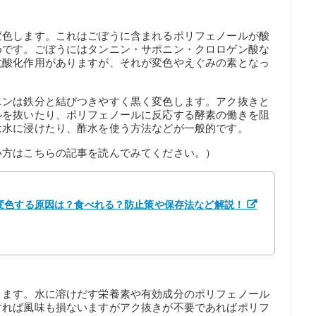
変色します。これはごぼうに含まれるポリフェノールが酸
めです。ごぼうにはタンニン・サポニン・クロロゲン酸な
抗酸化作用がありますが、それが変色やえぐみの素となっ
ニンは鉄分と結びつきやすく黒く変色します。アク抜きと
ルを抜いたり、ポリフェノールに反応する酵素の働きを阻
は水に浸けたり、酢水を使う方法などが一般的です。
い方はこちらの記事を読んでみてください。）
変色する原因は？食べれる？防止策や保存法など解説！
ります。水に溶けだす栄養素や有効成分のポリフェノール
すれば風味も損ないますがアク抜きが不要であればポリフ