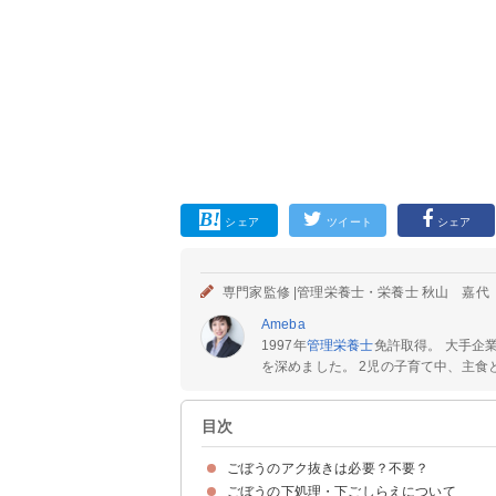
シェア
ツイート
シェア
専門家監修 |
管理栄養士・栄養士 秋山 嘉代
Ameba
1997年
管理栄養士
免許取得。 大手企
を深めました。 2児の子育て中、主食と
目次
ごぼうのアク抜きは必要？不要？
ごぼうの下処理・下ごしらえについて
ごぼうのアク抜きをするメリット
ごぼうのアク抜きをしないメリット