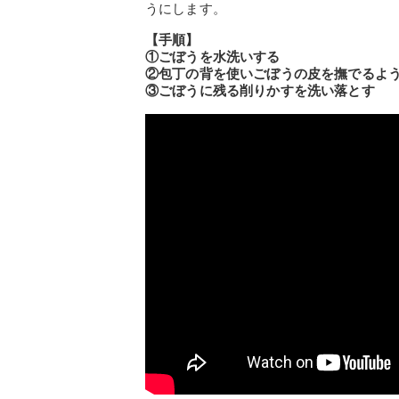
うにします。
【手順】
①ごぼうを水洗いする
②包丁の背を使いごぼうの皮を撫でるよ
③ごぼうに残る削りかすを洗い落とす