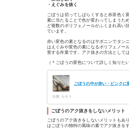
・えぐみを抜く
ごぼうは切ってしばらくすると赤茶色く
素に当たることで色が変わってしまうた
ど複数のポリフェノールがふくまれ高い
ています。
赤い変色の素となるのはサポニンでタン
はえぐみや変色の素になるポリフェノー
害する作業です。アク抜きの方法として
（＊ごぼうの変色について詳しく知りた
ごぼうの中が赤い・ピンクに
出典: ちそう
ごぼうのアク抜きをしないメリット
ごぼうのアク抜きをしないメリットもあ
はごぼうの独特の風味の素でアク抜きを