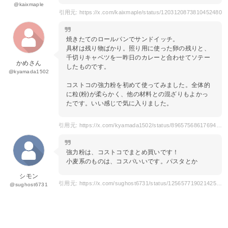
@kaixmaple
引用元: https://x.com/kaixmaple/status/1203120873810452480
焼きたてのロールパンでサンドイッチ。
具材は残り物ばかり。照り用に使った卵の残りと、
千切りキャベツを一昨日のカレーと合わせてソテー
かめさん
したものです。
@kyamada1502
コストコの強力粉を初めて使ってみました。全体的
に粒(粉)が柔らかく、他の材料との混ざりもよかっ
たです。いい感じで気に入りました。
引用元: https://x.com/kyamada1502/status/896575686176940034
強力粉は、コストコでまとめ買いです！
小麦系のものは、コスパいいです。パスタとか
シモン
引用元: https://x.com/sughost6731/status/1256577190214250497
@sughost6731