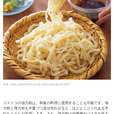
出典:
https://www.lettuceclub.net/recipe/dish/33697/
コストコの強力粉は、和食の料理に使用することも可能です。強
力粉と薄力粉を半量づつ混ぜ合わせると、ほどよくコシのある手
打ちうどんが完成します。また、強力粉は中華麺やパスタを作る