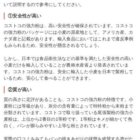
いて説明するので参考にしてください。
①安全性が高い
コストコの強力粉は、高い安全性が確保されています。コストコ
の強力粉のパッケージには小麦の原産地として、アメリカ産、カ
ナダ産と記載があります。輸入食品においてはこれまで違反事例
もみられるため、安全性が懸念されるでしょう。
しかし、日本では食品衛生法などの基準を満たした安全性の高い
小麦だけを輸入していることが農林水産省より発表されていま
す。コストコの強力粉は、安全に輸入した小麦を日本で製粉して
いるため、安心して食べることができます。
②質が高い
質の高さに定評があることも、コストコの強力粉の特徴です。小
麦粉には等級があり、灰分の含有量によって特特粉から末粉まで
分類されています。コストコで取り扱っている尾張製粉の強力小
麦粉は、上位から2番目の1等粉です。1等粉はキメが細かくて色
白く、パンが膨らみやすい上等な粉とされています。
実際の口コミをみてもパンの焼きあがりの状態を絶賛する声がた