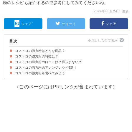
粉のレシピも紹介するので参考にしてみてくださいね。
2024年08月24日 更新
シェア
ツイート
シェア
目次
コストコの強力粉はどんな商品？
コストコの強力粉の特徴は？
コストコの強力粉の概要
コストコの強力粉の値段・価格
コストコの強力粉の賞味期限・消費期限
コストコの強力粉のカロリー・糖質
コストコの強力粉はどこに売ってる？売り場は？
コストコの強力粉の口コミは？膨らまない？
①安全性が高い
②質が高い
コストコの強力粉のアレンジレシピ5選！
コストコの強力粉のポジティブな口コミ
コストコの強力粉のネガティブな口コミ
コストコの強力粉を食べてみよう
①食パン
②スコーン
③アイスボックスクッキー
④ピザ
⑤手打ちうどん
（このページにはPRリンクが含まれています）