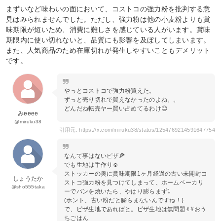
まずいなど味わいの面において、コストコの強力粉を批判する意
見はみられませんでした。ただし、強力粉は他の小麦粉よりも賞
味期限が短いため、消費に難しさを感じている人がいます。賞味
期限内に使い切れないと、品質にも影響を及ぼしてしまいます。
また、人気商品のため在庫切れが発生しやすいこともデメリット
です。
やっとコストコで強力粉買えた。
ずっと売り切れで買えなかったのよね。。
どんだね転売ヤー買い占めてるわけ😑
みeeee
@miruku38
引用元: https://x.com/miruku38/status/1254769214591647754
なんて事はないピザ🍕
でも生地は手作り︎☺︎
ストッカーの奥に賞味期限1ヶ月経過の古い未開封コ
しょうたか
ストコ強力粉を見つけてしまって、ホームベーカリ
@sho555taka
ーでパンを焼いたら、やはり膨らまず⤵︎
(ホント、古い粉だと膨らまないんですね！)
で、ピザ生地であればと。ピザ生地は無問題✌︎#おう
ちごはん