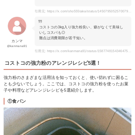
引用元: https://x.com/sho555taka/status/1450795052570079232
コストコの3kg入り強力粉良い、癖がなくて美味し
いしコスパも◎
難点は消費期限が若干短い。
カンマ
@kanmana91
引用元: https://x.com/kanmana91/status/1587748154346475522
コストコの強力粉のアレンジレシピ5選！
強力粉のさまざまな活用法を知っておくと、使い切れずに困るこ
とも少ないでしょう。ここでは、コストコの強力粉を使ったお菓
子や料理などアレンジレシピを5選紹介します。
①食パン