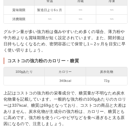
常温
冷蔵
冷凍
賞味期限
製造日より6ヶ月
~~
~~
消費期限
~~
~~
~~
グルテン量が多い強力粉は傷みやすいため多くの場合、薄力粉や
中力粉よりも賞味期限が短く設定されています。また、開封後は
日持ちしなくなるため、密閉容器にて保管し1～2ヶ月を目安に早
く使い切りましょう。
コストコの強力粉のカロリー・糖質
100gあたり
カロリー
炭水化物
340kcal
72g
上記はコストコの強力粉の栄養成分で、糖質量が不明なため炭水
化物量を記載しています。一般的な強力粉の100gあたりのカロリ
ーは337kcal、糖質は69gとなっており、コストコの商品と大差は
ありません。炭水化物が主成分の強力粉は、カロリー、糖質とも
に高めです。強力粉を使うパンやピザなどを食べ過ぎると太る原
因になるので、注意しましょう。