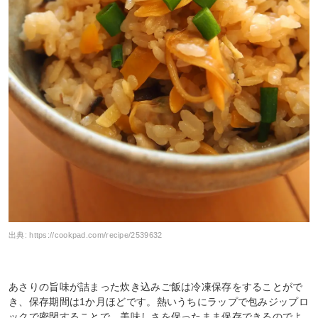
出典:
https://cookpad.com/recipe/2539632
あさりの旨味が詰まった炊き込みご飯は冷凍保存をすることがで
き、保存期間は1か月ほどです。熱いうちにラップで包みジップロ
ックで密閉することで、美味しさを保ったまま保存できるのでよ