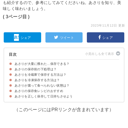
も紹介するので、参考にしてみてくださいね。あさりを知り、美
味しく味わいましょう。
( 3ページ目 )
2023年11月12日 更新
シェア
ツイート
シェア
目次
あさりが大量に獲れた…保存できる？
あさりの保存前の下処理は？
あさりを冷蔵庫で保存する方法は？
あさりの保存前に砂出しが必要な理由
あさりの砂出しのやり方
あさりの砂だしを時短する方法
あさりを冷凍保存する方法は？
あさりを冷蔵庫で保存する方法・手順
冷蔵保存したあさりの保存期間
あさりが腐って食べられない状態は？
あさりを冷凍保存する方法・手順
冷凍保存したあさりの保存期間
冷凍あさりの解凍するコツ
あさりの保存食レシピのおすすめ
腐ったあさりの特徴
あさりを正しく保存して日持ちさせよう
①あさりのしぐれ煮
②あさりの炊き込みご飯
（このページにはPRリンクが含まれています）