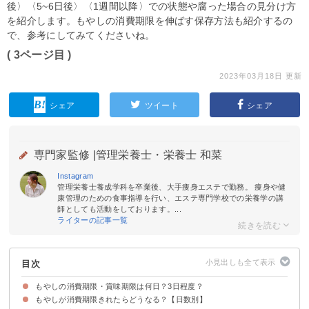
後〉〈5~6日後〉〈1週間以降〉での状態や腐った場合の見分け方
を紹介します。もやしの消費期限を伸ばす保存方法も紹介するの
で、参考にしてみてくださいね。
( 3ページ目 )
2023年03月18日 更新
シェア
ツイート
シェア
専門家監修 |
管理栄養士・栄養士 和菜
Instagram
管理栄養士養成学科を卒業後、大手痩身エステで勤務。 痩身や健
康管理のための食事指導を行い、エステ専門学校での栄養学の講
師としても活動をしております。...
ライターの記事一覧
目次
もやしの消費期限・賞味期限は何日？3日程度？
もやしが消費期限きれたらどうなる？【日数別】
賞味期限と消費期限について
消費期限の記載はない製品は多い
消費期限は保存状態によって変わる