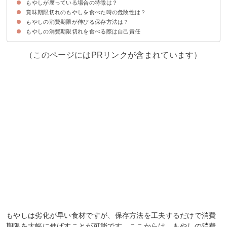
もやしが腐っている場合の特徴は？
消費期限切れ（1〜2日後）
消費期限切れ（3〜4日後）
消費期限切れ（5〜6日後）
消費期限切れ（1週間後〜）
賞味期限切れのもやしを食べた時の危険性は？
腐ったもやしの【見た目】の特徴
腐ったもやしの【匂い】の特徴
もやしの消費期限が伸びる保存方法は？
体調を壊すことがある
もやしの消費期限切れを食べる際は自己責任
冷凍保存がおすすめ
（このページにはPRリンクが含まれています）
もやしは劣化が早い食材ですが、保存方法を工夫するだけで消費
期限を大幅に伸ばすことが可能です。ここからは、もやしの消費