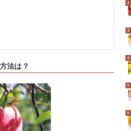
2
？
3
4
方法は？
5
6