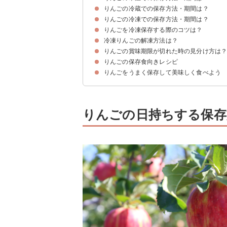
りんごの冷蔵での保存方法・期間は？
りんごを常温保存する方法
りんごの常温での日持ち期間
りんごの冷凍での保存方法・期間は？
①丸ごとりんごを冷蔵保存する方法
②カットしたりんごを冷蔵保存する方法
カットりんごの変色を防ぐコツは？
りんごの冷蔵での日持ち期間
りんごを冷凍保存する際のコツは？
①丸ごとりんごを冷凍保存する方法
②カットしたりんごを冷凍保存する方法
③すりおろしたりんごを冷凍保存する方法
りんごの冷凍での日持ち期間
冷凍りんごの解凍方法は？
①小分けして冷凍保存する
②空気に触れないようにする
③急速冷凍する
りんごの賞味期限が切れた時の見分け方は
①自然解凍する
②凍ったまま加熱調理する
りんごの保存食向きレシピ
賞味期限が切れたりんごの特徴
りんごをうまく保存して美味しく食べよう
①りんごのコンポート
②りんごジャム
③赤ワイン煮
④りんごのはちみつ漬け
りんごの日持ちする保存