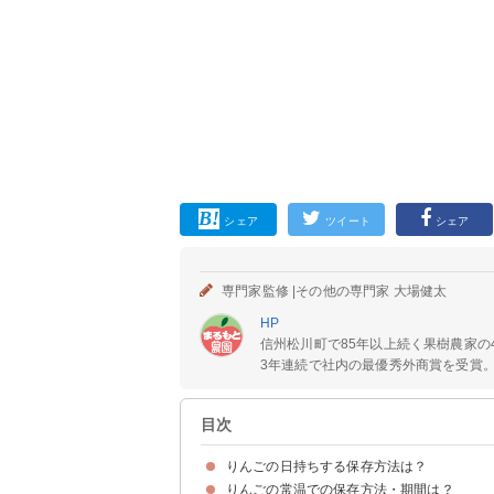
シェア
ツイート
シェア
専門家監修 |
その他の専門家 大場健太
HP
信州松川町で85年以上続く果樹農家
3年連続で社内の最優秀外商賞を受賞。 
目次
りんごの日持ちする保存方法は？
りんごの常温での保存方法・期間は？
りんごは常温・冷蔵・冷凍どれでも保存できる