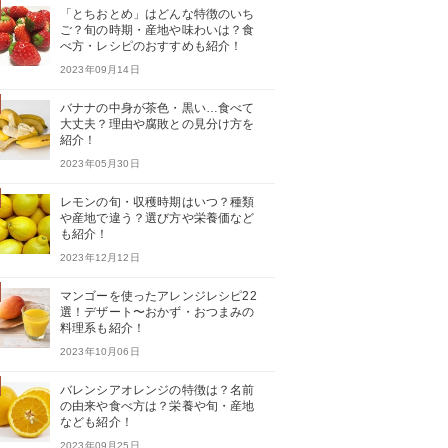
「とちおとめ」はどんな特徴のいち
ご？旬の時期・産地や味わいは？食
べ方・レシピのおすすめも紹介！
2023年09月14日
バナナの中身が茶色・黒い…食べて
大丈夫？理由や腐敗との見分け方を
紹介！
2023年05月30日
レモンの旬・収穫時期はいつ？種類
や産地で違う？選び方や栄養価など
も紹介！
2023年12月12日
マンゴーを使ったアレンジレシピ22
選！デザート〜おかず・おつまみの
料理系も紹介！
2023年10月06日
バレンシアオレンジの特徴は？名前
の由来や食べ方は？栄養や旬・産地
なども紹介！
2023年09月25日