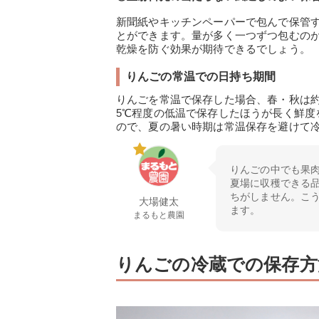
新聞紙やキッチンペーパーで包んで保管
とができます。量が多く一つずつ包むの
乾燥を防ぐ効果が期待できるでしょう。
りんごの常温での日持ち期間
りんごを常温で保存した場合、春・秋は約
5℃程度の低温で保存したほうが長く鮮度
ので、夏の暑い時期は常温保存を避けて
りんごの中でも果
夏場に収穫できる
ちがしません。こ
大場健太
ます。
まるもと農園
りんごの冷蔵での保存方