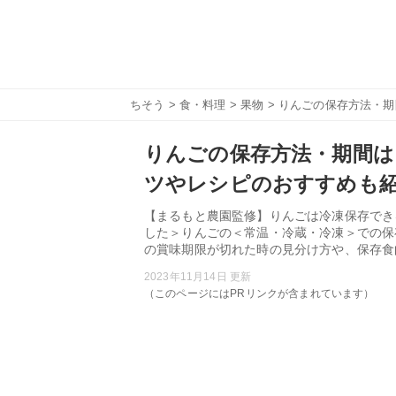
ちそう
>
食・料理
>
果物
> りんごの保存方法・
りんごの保存方法・期間は
ツやレシピのおすすめも
【まるもと農園監修】りんごは冷凍保存でき
した＞りんごの＜常温・冷蔵・冷凍＞での保
の賞味期限が切れた時の見分け方や、保存食
2023年11月14日 更新
（このページにはPRリンクが含まれています）