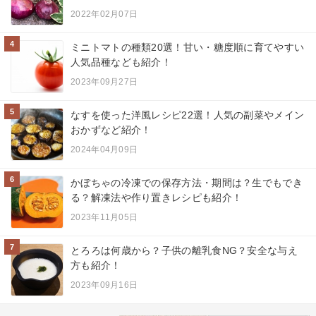
2022年02月07日
4
ミニトマトの種類20選！甘い・糖度順に育てやすい
人気品種なども紹介！
2023年09月27日
5
なすを使った洋風レシピ22選！人気の副菜やメイン
おかずなど紹介！
2024年04月09日
6
かぼちゃの冷凍での保存方法・期間は？生でもでき
る？解凍法や作り置きレシピも紹介！
2023年11月05日
7
とろろは何歳から？子供の離乳食NG？安全な与え
方も紹介！
2023年09月16日