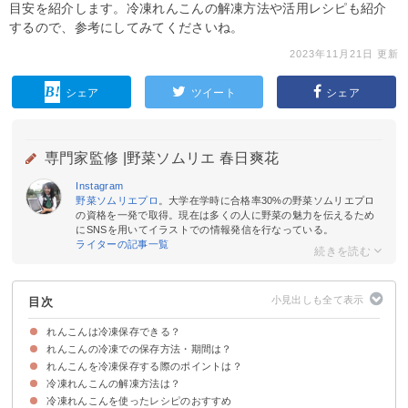
目安を紹介します。冷凍れんこんの解凍方法や活用レシピも紹介
するので、参考にしてみてくださいね。
2023年11月21日 更新
シェア
ツイート
シェア
専門家監修 |
野菜ソムリエ 春日爽花
Instagram
野菜ソムリエプロ
。大学在学時に合格率30%の野菜ソムリエプロ
の資格を一発で取得。現在は多くの人に野菜の魅力を伝えるため
にSNSを用いてイラストでの情報発信を行なっている。
ライターの記事一覧
目次
れんこんは冷凍保存できる？
れんこんの冷凍での保存方法・期間は？
れんこんの保存は冷凍がおすすめ
れんこんを冷凍保存する際のポイントは？
①生のれんこんをそのまま冷凍保存する方法
②れんこんを茹でてから冷凍保存する方法
③れんこんを電子レンジで加熱してから冷凍保存する方法
④すりおろしのれんこんを冷凍保存する方法
れんこんの冷凍での賞味期限・保存期間
冷凍れんこんの解凍方法は？
ポイント①小分けして冷凍保存する
ポイント②空気に触れないようにする
ポイント③急速冷凍する
冷凍れんこんを使ったレシピのおすすめ
①冷蔵で自然解凍する
②冷凍れんこんをそのまま加熱調理して使う
冷凍れんこんの料理の向き・不向きは？