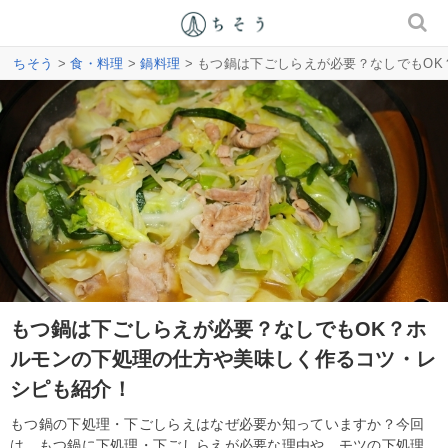
ちそう
>
食・料理
>
鍋料理
> もつ鍋は下ごしらえが必要？なしでもO
もつ鍋は下ごしらえが必要？なしでもOK？ホ
ルモンの下処理の仕方や美味しく作るコツ・レ
シピも紹介！
もつ鍋の下処理・下ごしらえはなぜ必要か知っていますか？今回
は、もつ鍋に下処理・下ごしらえが必要な理由や、モツの下処理