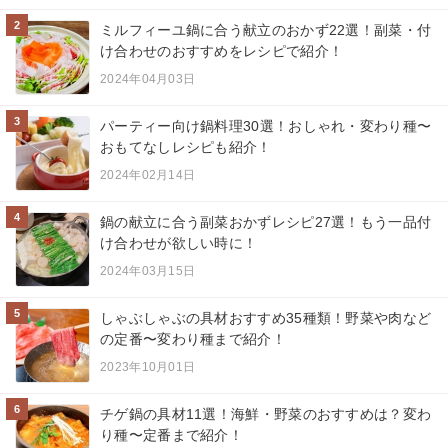
2
ミルフィーユ鍋に合う献立のおかず22選！副菜・付
け合わせのおすすめをレシピで紹介！
2024年04月03日
3
パーティー向け鍋料理30選！おしゃれ・変わり種〜
おもてなしレシピも紹介！
2024年02月14日
4
鍋の献立に合う副菜おかずレシピ27選！もう一品付
け合わせが欲しい時に！
2024年03月15日
5
しゃぶしゃぶの具材おすすめ35種類！野菜や肉など
の定番〜変わり種まで紹介！
2023年10月01日
6
チゲ鍋の具材11選！海鮮・野菜のおすすめは？変わ
り種〜定番まで紹介！