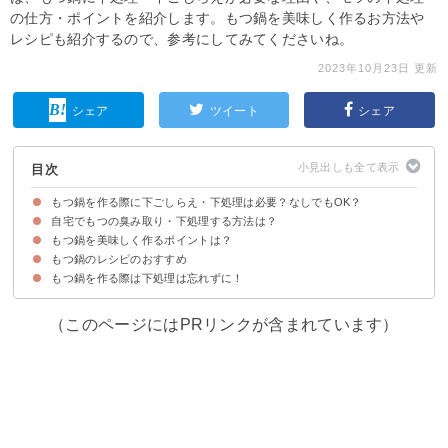
の仕方・ポイントを紹介します。もつ鍋を美味しく作るお方法や
レシピも紹介するので、参考にしてみてくださいね。
2023年10月23日 更新
シェア
ツイート
シェア
目次
もつ鍋を作る際に下ごしらえ・下処理は必要？なしでもOK？
自宅でもつの臭み取り・下処理する方法は？
もつ鍋に下ごしらえ・下処理が必要な理由
もつは「ボイル済み」と書かれていても下処理が必要
もつ鍋を美味しく作るポイントは？
①塩を使って洗う
②牛乳につける
③小麦粉でもみ込む
④ボイルする
もつ鍋のレシピのおすすめ
①水分の多い具材は避ける
②もつは煮込み過ぎない
③国産の生もつを使う
④牛もつを使う
⑤もつには小腸を使う
⑥もつは下茹でし過ぎない
⑦醤油味でつくる
もつ鍋を作る際は下処理は忘れずに！
味噌醤油もつ鍋
（このページにはPRリンクが含まれています）